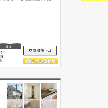
建物
空室情報へ
36年
階建
造