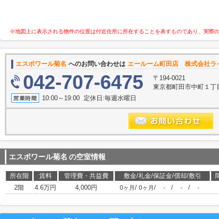
※地図上に表示される物件の位置は付近住所に所在することを表すものであり、実際
エスポワール菊名
へのお問い合わせは
エールーム町田店 株式会社ラ
042-707-6475
〒194-0021
東京都町田市中町１丁目1-
10:00～19:00 定休日:毎週水曜日
エスポワール菊名
の空室情報
所在階
賃料
管理費・共益費
敷金/礼金/保証金/償却/敷引
2階
4.6万円
4,000円
/
/
/
/
0ヶ月
0ヶ月
-
-
-