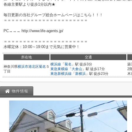
各線主要駅より徒歩1分以内★
毎日更新の当社グループ総合ホームページはこちら！！！
＝＝＝＝＝＝＝＝＝＝＝＝＝＝＝＝＝＝＝＝＝＝
PC→→→ http://www.life-agents.jp/
＝＝＝＝＝＝＝＝＝＝＝＝＝＝＝＝＝＝＝＝＝＝
水曜定休：10:00～19:00まで元気に営業中！
所在地
交通
横浜線
「
菊名
」駅 徒歩3分
築
神奈川県
横浜市港北区
菊名
５
東急東横線
「
大倉山
」駅 徒歩17分
2
丁目
東急新横浜線
「
新横浜
」駅 徒歩23分
木
物件情報