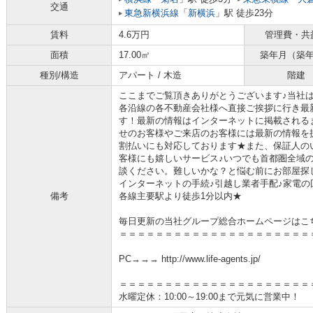
交通
東急新横浜線
「
新横浜
」駅 徒歩23分
賃料
4.6万円
管理費・共
面積
17.00㎡
築年月（築
種別/構造
アパート / 木造
階建
ここまでご覧頂きありがとうございます♪当社
各沿線の各不動産会社様へ直接ご挨拶に行き最
す！最新の情報はインターネットに掲載される
せのお客様やご来店のお客様には最新の情報を
割払いにも対応しております★また、保証人の
客様にも嬉しいサービス♪いつでも首都圏全域
談ください。難しいかな？と悩む前にお部屋探
インターネットの手続♪引越し業者手配♪家電の回
備考
各線主要駅より徒歩1分以内★
毎日更新の当社グループ総合ホームページはこ
＝＝＝＝＝＝＝＝＝＝＝＝＝＝＝＝＝＝＝＝＝
PC→→→ http://www.life-agents.jp/
＝＝＝＝＝＝＝＝＝＝＝＝＝＝＝＝＝＝＝＝＝
水曜定休：10:00～19:00まで元気に営業中！