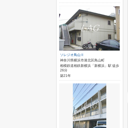
ソレジオ鳥山Ⅱ
神奈川県横浜市港北区鳥山町
相模鉄道相鉄新横浜「新横浜」駅 徒歩
26分
築21年