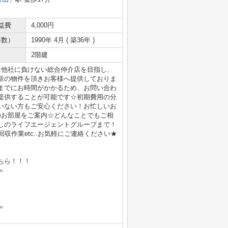
益費
4,000円
年数）
1990年 4月 ( 築36年 )
2階建
は他社に負けない総合仲介店を目指し、
新の物件を頂きお客様へ提供しておりま
までにお時間がかかるため、お問い合わ
提供することが可能です☆初期費用の分
いない方もご安心ください！お忙しいお
のお部屋をご案内☆どんなことでもご相
しのライフエージェントグループまで！
収作業etc..お気軽にご連絡ください★
ちら！！！
＝
＝