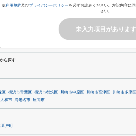
※
利用規約
及び
プライバシーポリシー
を必ずお読みください。左記内容に同
さい。
未入力項目がありま
から探す
緑区
横浜市青葉区
横浜市都筑区
川崎市中原区
川崎市高津区
川崎市多摩
大和市
海老名市
座間市
大豆戸町