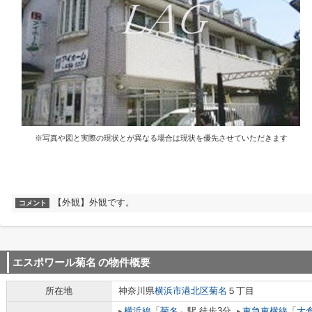
※写真や図と実際の現状とが異なる場合は現状を優先させていただきます
【外観】外観です。
コメント
エスポワール菊名
の物件概要
所在地
神奈川県
横浜市港北区
菊名
５丁目
横浜線
「
菊名
」駅 徒歩3分
東急東横線
「
大