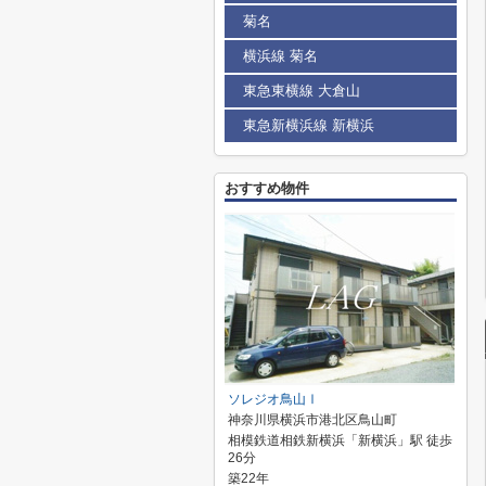
菊名
横浜線 菊名
東急東横線 大倉山
東急新横浜線 新横浜
おすすめ物件
ソレジオ鳥山Ⅰ
神奈川県横浜市港北区鳥山町
相模鉄道相鉄新横浜「新横浜」駅 徒歩
26分
築22年