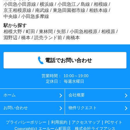
小田急小田原線
/
横浜線
/
小田急江ノ島線
/
相模線
/
京王相模原線
/
南武線
/
東急田園都市線
/
相鉄本線
/
中央線
/
小田急多摩線
駅から探す
相模大野
/
町田
/
東林間
/
矢部
/
小田急相模原
/
相模原
/
淵野辺
/
橋本
/
読売ランド前
/
南橋本
電話でお問い合わせ
営業時間：
10:00～19:00
定休日：
毎週水曜日
ホーム
会社概要
お問い合わせ
物件リクエスト
プライバシーポリシー
利用規約
アクセスマップ
PCサイト
Copyright(c) エールーム町田店 株式会社ライフアシス