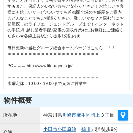
することが可能です☆初期費用の分割払いにも対応しておりま
す★また、保証人のいない方もご安心ください！お忙しいお客
様にも嬉しいサービス♪いつでも首都圏全域のお部屋をご案内
☆どんなことでもご相談ください。難しいかな？と悩む前にお
部屋探しのライフエージェントグループまで！インターネット
の手続♪引越し業者手配♪家電の回収作業etc..お気軽にご連絡く
ださい★各線主要駅より徒歩1分以内★
毎日更新の当社グループ総合ホームページはこちら！！！
＝＝＝＝＝＝＝＝＝＝＝＝＝＝＝＝＝＝＝＝＝＝
PC→→→ http://www.life-agents.jp/
＝＝＝＝＝＝＝＝＝＝＝＝＝＝＝＝＝＝＝＝＝＝
水曜定休：10:00～19:00まで元気に営業中！
物件概要
所在地
神奈川県
川崎市麻生区
岡上
３丁目
小田急小田原線
「
鶴川
」駅 徒歩9分
交通