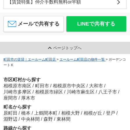
【賃貸特集】仲介手数料無料or半額
メールで共有する
LINEで共有する
ページトップへ
町田市の賃貸｜エールーム町田店
>
エールーム町田店の物件一覧
>
ガーデンコ
ートＫ
市区町村から探す
相模原市南区
/
町田市
/
相模原市中央区
/
大和市
/
川崎市多摩区
/
相模原市緑区
/
川崎市麻生区
/
八王子市
/
座間市
/
厚木市
町名から探す
原町田
/
橋本
/
上鶴間本町
/
相模大野
/
相模が丘
/
登戸
/
淵野辺
/
中央林間
/
森野
/
東林間
路線から探す