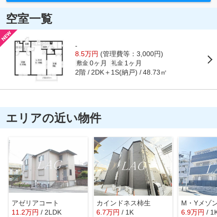
空室一覧
-
8.5万円
(管理費等：3,000円)
0ヶ月
1ヶ月
敷金
礼金
2階
2DK＋1S(納戸)
48.73㎡
エリアの近い物件
アゼリアコート
カインドネス柿生
M・Yメゾ
11.2
万
円
/ 2LDK
6.7
万
円
/ 1K
6.9
万
円
/ 1