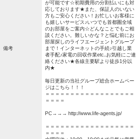
が可能です☆初期費用の分割払いにも対
応しております★また、保証人のいない
方もご安心ください！お忙しいお客様に
も嬉しいサービス♪いつでも首都圏全域
のお部屋をご案内☆どんなことでもご相
談ください。難しいかな？と悩む前にお
部屋探しのライフエージェントグループ
備考
まで！インターネットの手続♪引越し業
者手配♪家電の回収作業etc..お気軽にご連
絡ください★各線主要駅より徒歩1分以
内★
毎日更新の当社グループ総合ホームペー
ジはこちら！！！
＝＝＝＝＝＝＝＝＝＝＝＝＝＝＝＝＝＝
＝＝＝＝
PC→→→ http://www.life-agents.jp/
＝＝＝＝＝＝＝＝＝＝＝＝＝＝＝＝＝＝
＝＝＝＝