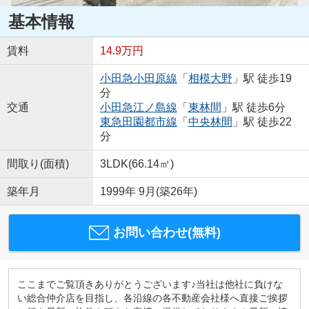
基本情報
賃料
14.9万円
小田急小田原線
「
相模大野
」駅 徒歩19
分
交通
小田急江ノ島線
「
東林間
」駅 徒歩6分
東急田園都市線
「
中央林間
」駅 徒歩22
分
間取り(面積)
3LDK(66.14㎡)
築年月
1999年 9月(築26年)
お問い合わせ(無料)
ここまでご覧頂きありがとうございます♪当社は他社に負けな
い総合仲介店を目指し、各沿線の各不動産会社様へ直接ご挨拶