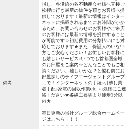
指し、各沿線の各不動産会社様へ直接ご
挨拶に行き最新の物件を頂きお客様へ提
供しております！最新の情報はインター
ネットに掲載されるまでにお時間がかか
るため、お問い合わせのお客様やご来店
のお客様には最新の情報を提供すること
が可能です☆初期費用の分割払いにも対
応しております★また、保証人のいない
方もご安心ください！お忙しいお客様に
も嬉しいサービス♪いつでも首都圏全域
のお部屋をご案内☆どんなことでもご相
談ください。難しいかな？と悩む前にお
部屋探しのライフエージェントグループ
備考
まで！インターネットの手続♪引越し業
者手配♪家電の回収作業etc..お気軽にご連
絡ください★各線主要駅より徒歩1分以
内★
毎日更新の当社グループ総合ホームペー
ジはこちら！！！
＝＝＝＝＝＝＝＝＝＝＝＝＝＝＝＝＝＝