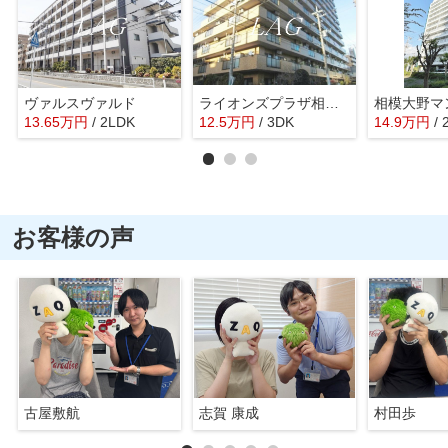
ヴァルスヴァルド
ライオンズプラザ相模大野一番館
相模大野マ
13.65
万
円
/ 2LDK
12.5
万
円
/ 3DK
14.9
万
円
/
お客様の声
古屋敷航
志賀 康成
村田歩