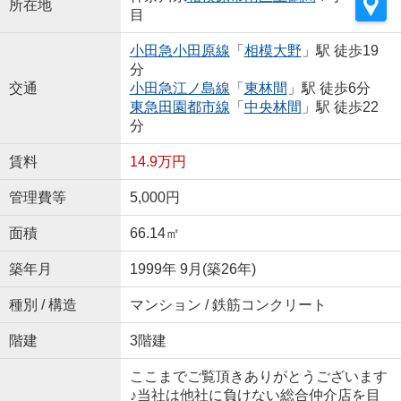
所在地
目
小田急小田原線
「
相模大野
」駅 徒歩19
分
交通
小田急江ノ島線
「
東林間
」駅 徒歩6分
東急田園都市線
「
中央林間
」駅 徒歩22
分
賃料
14.9万円
管理費等
5,000円
面積
66.14㎡
築年月
1999年 9月(築26年)
種別 / 構造
マンション / 鉄筋コンクリート
階建
3階建
ここまでご覧頂きありがとうございます
♪当社は他社に負けない総合仲介店を目