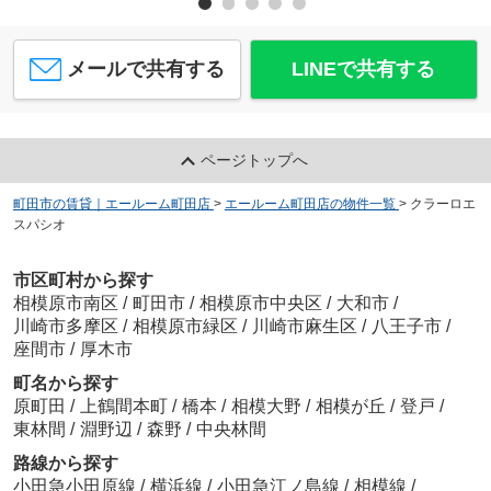
メールで共有する
LINEで共有する
ページトップへ
町田市の賃貸｜エールーム町田店
>
エールーム町田店の物件一覧
>
クラーロエ
スパシオ
市区町村から探す
相模原市南区
/
町田市
/
相模原市中央区
/
大和市
/
川崎市多摩区
/
相模原市緑区
/
川崎市麻生区
/
八王子市
/
座間市
/
厚木市
町名から探す
原町田
/
上鶴間本町
/
橋本
/
相模大野
/
相模が丘
/
登戸
/
東林間
/
淵野辺
/
森野
/
中央林間
路線から探す
小田急小田原線
/
横浜線
/
小田急江ノ島線
/
相模線
/