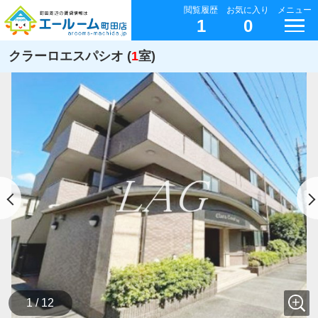
閲覧履歴
お気に入り
メニュー
1
0
クラーロエスパシオ (
1
室)
1 / 12