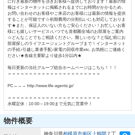
に行き最新の物件を頂きお客様へ提供しております！最新の情
報はインターネットに掲載されるまでにお時間がかかるため、
お問い合わせのお客様やご来店のお客様には最新の情報を提供
することが可能です☆初期費用の分割払いにも対応しておりま
す★また、保証人のいない方もご安心ください！お忙しいお客
様にも嬉しいサービス♪いつでも首都圏全域のお部屋をご案内
☆どんなことでもご相談ください。難しいかな？と悩む前にお
部屋探しのライフエージェントグループまで！インターネット
の手続♪引越し業者手配♪家電の回収作業etc..お気軽にご連絡く
ださい★各線主要駅より徒歩1分以内★
毎日更新の当社グループ総合ホームページはこちら！！！
＝＝＝＝＝＝＝＝＝＝＝＝＝＝＝＝＝＝＝＝＝＝
PC→→→ http://www.life-agents.jp/
＝＝＝＝＝＝＝＝＝＝＝＝＝＝＝＝＝＝＝＝＝＝
水曜定休：10:00～19:00まで元気に営業中！
物件概要
神奈川県
相模原市南区
上鶴間
７丁