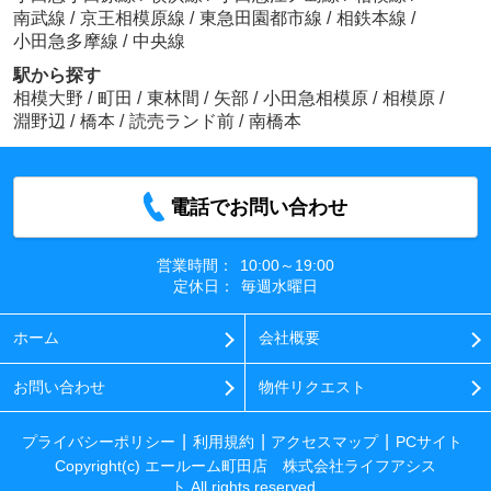
南武線
/
京王相模原線
/
東急田園都市線
/
相鉄本線
/
小田急多摩線
/
中央線
駅から探す
相模大野
/
町田
/
東林間
/
矢部
/
小田急相模原
/
相模原
/
淵野辺
/
橋本
/
読売ランド前
/
南橋本
電話でお問い合わせ
営業時間：
10:00～19:00
定休日：
毎週水曜日
ホーム
会社概要
お問い合わせ
物件リクエスト
プライバシーポリシー
利用規約
アクセスマップ
PCサイト
Copyright(c) エールーム町田店 株式会社ライフアシス
ト All rights reserved.