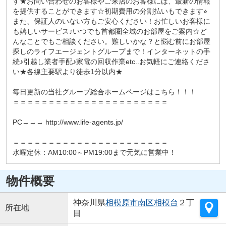
す★お問い合わせのお客様やご来店のお客様には、最新の情報
を提供することができます☆初期費用の分割払いもできます⭐︎
また、保証人のいない方もご安心ください！お忙しいお客様に
も嬉しいサービス♪いつでも首都圏全域のお部屋をご案内☆ど
んなことでもご相談ください。難しいかな？と悩む前にお部屋
探しのライフエージェントグループまで！インターネットの手
続♪引越し業者手配♪家電の回収作業etc..お気軽にご連絡くださ
い★各線主要駅より徒歩1分以内★
毎日更新の当社グループ総合ホームページはこちら！！！
＝＝＝＝＝＝＝＝＝＝＝＝＝＝＝＝＝＝＝＝＝＝
PC→→→ http://www.life-agents.jp/
＝＝＝＝＝＝＝＝＝＝＝＝＝＝＝＝＝＝＝＝＝＝
水曜定休：AM10:00～PM19:00まで元気に営業中！
物件概要
神奈川県
相模原市南区
相模台
２丁
所在地
目