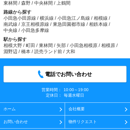
東林間
/
森野
/
中央林間
/
上鶴間
路線から探す
小田急小田原線
/
横浜線
/
小田急江ノ島線
/
相模線
/
南武線
/
京王相模原線
/
東急田園都市線
/
相鉄本線
/
中央線
/
小田急多摩線
駅から探す
相模大野
/
町田
/
東林間
/
矢部
/
小田急相模原
/
相模原
/
淵野辺
/
橋本
/
読売ランド前
/
大和
電話でお問い合わせ
営業時間：
10:00～19:00
定休日：
毎週水曜日
ホーム
会社概要
お問い合わせ
物件リクエスト