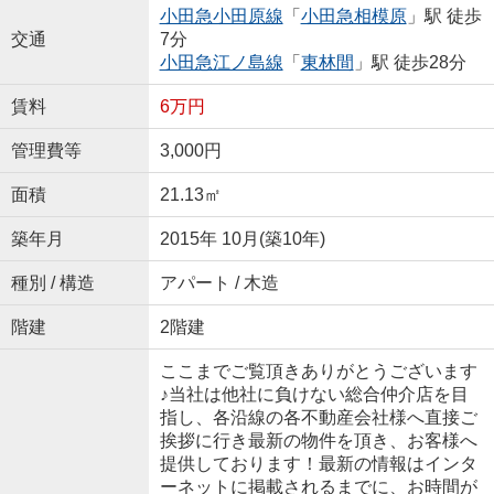
小田急小田原線
「
小田急相模原
」駅 徒歩
交通
7分
小田急江ノ島線
「
東林間
」駅 徒歩28分
賃料
6万円
管理費等
3,000円
面積
21.13㎡
築年月
2015年 10月(築10年)
種別 / 構造
アパート / 木造
階建
2階建
ここまでご覧頂きありがとうございます
♪当社は他社に負けない総合仲介店を目
指し、各沿線の各不動産会社様へ直接ご
挨拶に行き最新の物件を頂き、お客様へ
提供しております！最新の情報はインタ
ーネットに掲載されるまでに、お時間が