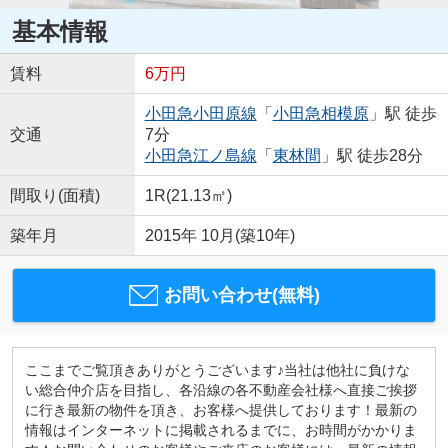
基本情報
賃料
6万円
小田急小田原線
「
小田急相模原
」駅 徒歩
交通
7分
小田急江ノ島線
「
東林間
」駅 徒歩28分
間取り(面積)
1R(21.13㎡)
築年月
2015年 10月(築10年)
お問い合わせ(無料)
ここまでご覧頂きありがとうございます♪当社は他社に負けな
い総合仲介店を目指し、各沿線の各不動産会社様へ直接ご挨拶
に行き最新の物件を頂き、お客様へ提供しております！最新の
情報はインターネットに掲載されるまでに、お時間がかかりま