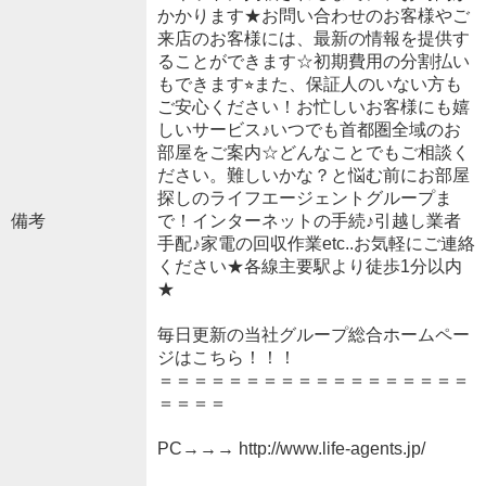
かかります★お問い合わせのお客様やご
来店のお客様には、最新の情報を提供す
ることができます☆初期費用の分割払い
もできます⭐︎また、保証人のいない方も
ご安心ください！お忙しいお客様にも嬉
しいサービス♪いつでも首都圏全域のお
部屋をご案内☆どんなことでもご相談く
ださい。難しいかな？と悩む前にお部屋
探しのライフエージェントグループま
備考
で！インターネットの手続♪引越し業者
手配♪家電の回収作業etc..お気軽にご連絡
ください★各線主要駅より徒歩1分以内
★
毎日更新の当社グループ総合ホームペー
ジはこちら！！！
＝＝＝＝＝＝＝＝＝＝＝＝＝＝＝＝＝＝
＝＝＝＝
PC→→→ http://www.life-agents.jp/