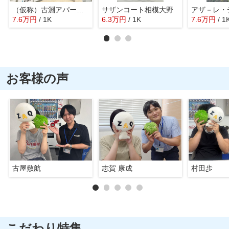
（仮称）古淵アパート計画Ａ棟
サザンコート相模大野
7.6
万
円
/ 1K
6.3
万
円
/ 1K
7.6
万
円
/ 1
お客様の声
古屋敷航
志賀 康成
村田歩
こだわり特集