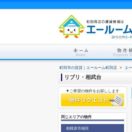
町田市の賃貸｜エールーム町田店
>
エ
リブリ・相武台
▼ご希望の物件をお探しします
同じエリアの物件
相模原市南区