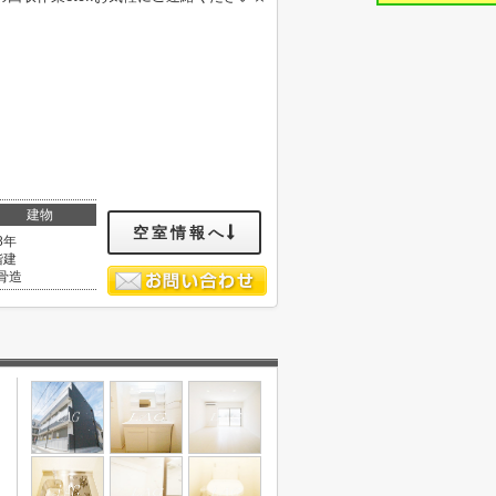
建物
空室情報へ
8年
階建
骨造