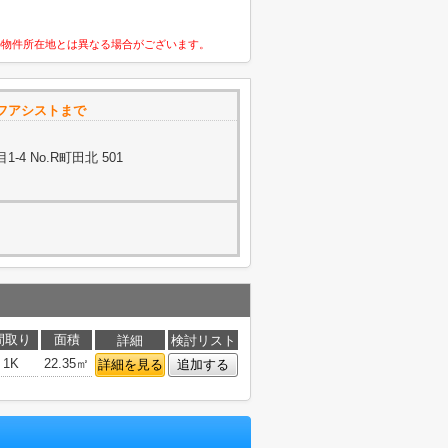
の物件所在地とは異なる場合がございます。
フアシストまで
4 No.R町田北 501
間取り
面積
詳細
検討リスト
1K
22.35㎡
詳細を見る
追加する