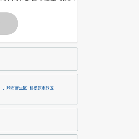
す
区
川崎市麻生区
相模原市緑区