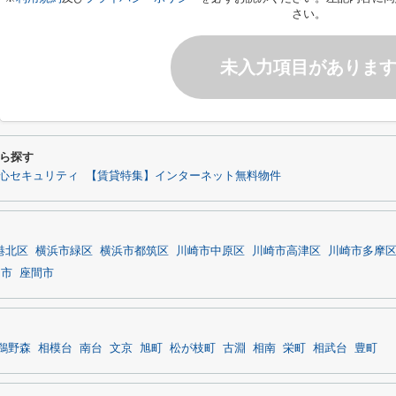
さい。
未入力項目がありま
ら探す
心セキュリティ
【賃貸特集】インターネット無料物件
港北区
横浜市緑区
横浜市都筑区
川崎市中原区
川崎市高津区
川崎市多摩
名市
座間市
鵜野森
相模台
南台
文京
旭町
松が枝町
古淵
相南
栄町
相武台
豊町