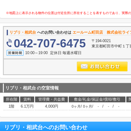
※地図上に表示される物件の位置は付近住所に所在することを表すものであり、実際
リブリ・相武台
へのお問い合わせは
エールーム町田店 株式会社ライ
042-707-6475
〒194-0021
東京都町田市中町１丁目1-
10:00～19:00 定休日:毎週水曜日
リブリ・相武台
の空室情報
所在階
賃料
管理費・共益費
敷金/礼金/保証金/償却/敷引
1階
6.1万円
4,000円
/
/
/
/
0ヶ月
0ヶ月
-
-
-
リブリ・相武台
へのお問い合わせ