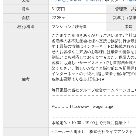
賃料
6.1万円
管理費・共
面積
22.35㎡
築年月（築
種別/構造
マンション / 鉄骨造
階建
ここまでご覧頂きありがとうございます♪当社
各沿線の各不動産会社様へ直接ご挨拶に行き最
す！最新の情報はインターネットに掲載される
せのお客様やご来店のお客様には最新の情報を
割払いにも対応しております★また、保証人の
客様にも嬉しいサービス♪いつでも首都圏全域
談ください。難しいかな？と悩む前にお部屋探
インターネットの手続♪引越し業者手配♪家電の回
備考
各線主要駅より徒歩1分以内★
毎日更新の当社グループ総合ホームページはこ
＝＝＝＝＝＝＝＝＝＝＝＝＝＝＝＝＝＝＝＝＝
PC→→→ http://www.life-agents.jp/
＝＝＝＝＝＝＝＝＝＝＝＝＝＝＝＝＝＝＝＝＝
水曜定休：10:00～19:00まで元気に営業中！
エールーム町田店 株式会社ライフアシスト