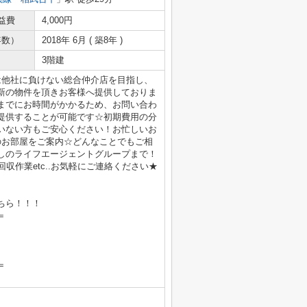
益費
4,000円
年数）
2018年 6月 ( 築8年 )
3階建
は他社に負けない総合仲介店を目指し、
新の物件を頂きお客様へ提供しておりま
までにお時間がかかるため、お問い合わ
提供することが可能です☆初期費用の分
いない方もご安心ください！お忙しいお
のお部屋をご案内☆どんなことでもご相
しのライフエージェントグループまで！
収作業etc..お気軽にご連絡ください★
ちら！！！
＝
＝