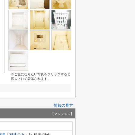
※ご覧になりたい写真をクリックすると
拡大されて表示されます。
情報の見方
【マンション】
模線
「
相武台下
」駅 徒歩29分