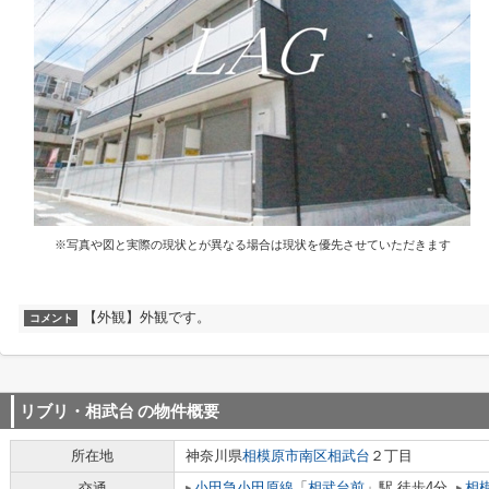
※写真や図と実際の現状とが異なる場合は現状を優先させていただきます
【外観】外観です。
コメント
リブリ・相武台
の物件概要
所在地
神奈川県
相模原市南区
相武台
２丁目
小田急小田原線
「
相武台前
」駅 徒歩4分
相
交通