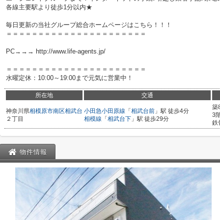
各線主要駅より徒歩1分以内★
毎日更新の当社グループ総合ホームページはこちら！！！
＝＝＝＝＝＝＝＝＝＝＝＝＝＝＝＝＝＝＝＝＝＝
PC→→→ http://www.life-agents.jp/
＝＝＝＝＝＝＝＝＝＝＝＝＝＝＝＝＝＝＝＝＝＝
水曜定休：10:00～19:00まで元気に営業中！
所在地
交通
築
神奈川県
相模原市南区
相武台
小田急小田原線
「
相武台前
」駅 徒歩4分
3
２丁目
相模線
「
相武台下
」駅 徒歩29分
鉄
物件情報