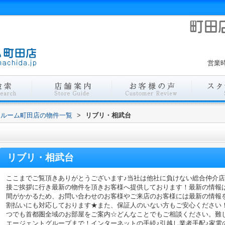
営業時
ールーム町田店の物件一覧
>
リブリ・相武台
リブリ・相武台
ここまでご覧頂きありがとうございます♪当社は他社に負けない総合仲介
接ご挨拶に行き最新の物件を頂きお客様へ提供しております！最新の情報
間がかかるため、お問い合わせのお客様やご来店のお客様には最新の情報
割払いにも対応しております★また、保証人のいない方もご安心ください
つでも首都圏全域のお部屋をご案内☆どんなことでもご相談ください。難
エージェントグループまで！インターネットの手続♪引越し業者手配♪家電の回