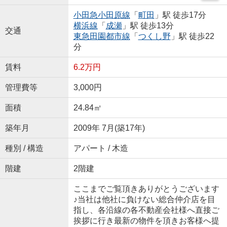
小田急小田原線
「
町田
」駅 徒歩17分
横浜線
「
成瀬
」駅 徒歩13分
交通
東急田園都市線
「
つくし野
」駅 徒歩22
分
賃料
6.2万円
管理費等
3,000円
面積
24.84㎡
築年月
2009年 7月(築17年)
種別 / 構造
アパート / 木造
階建
2階建
ここまでご覧頂きありがとうございます
♪当社は他社に負けない総合仲介店を目
指し、各沿線の各不動産会社様へ直接ご
挨拶に行き最新の物件を頂きお客様へ提