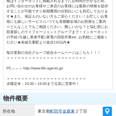
報はインターネットに掲載されるまでにお時間がかかるため、
お問い合わせのお客様やご来店のお客様には最新の情報を提供
することが可能です☆初期費用の分割払いにも対応しておりま
す★また、保証人のいない方もご安心ください！お忙しいお客
様にも嬉しいサービス♪いつでも首都圏全域のお部屋をご案内
☆どんなことでもご相談ください。難しいかな？と悩む前にお
部屋探しのライフエージェントグループまで！インターネット
の手続♪引越し業者手配♪家電の回収作業etc..お気軽にご連絡く
ださい★各線主要駅より徒歩1分以内★
毎日更新の当社グループ総合ホームページはこちら！！！
＝＝＝＝＝＝＝＝＝＝＝＝＝＝＝＝＝＝＝＝＝＝
PC→→→ http://www.life-agents.jp/
＝＝＝＝＝＝＝＝＝＝＝＝＝＝＝＝＝＝＝＝＝＝
水曜定休：10:00～19:00まで元気に営業中！
物件概要
所在地
東京都
町田市
金森東
２丁目