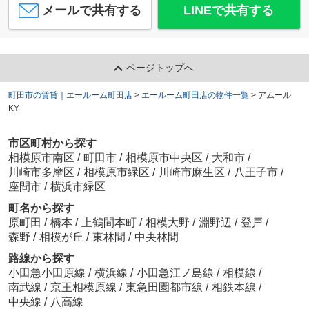
メールで共有する
LINEで共有する
ページトップへ
町田市の賃貸｜エールーム町田店
>
エールーム町田店の物件一覧
>
アムール
KY
市区町村から探す
相模原市南区
/
町田市
/
相模原市中央区
/
大和市
/
川崎市多摩区
/
相模原市緑区
/
川崎市麻生区
/
八王子市
/
座間市
/
横浜市緑区
町名から探す
原町田
/
橋本
/
上鶴間本町
/
相模大野
/
淵野辺
/
登戸
/
森野
/
相模が丘
/
東林間
/
中央林間
路線から探す
小田急小田原線
/
横浜線
/
小田急江ノ島線
/
相模線
/
南武線
/
京王相模原線
/
東急田園都市線
/
相鉄本線
/
中央線
/
八高線