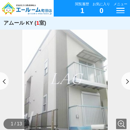
閲覧履歴
お気に入り
メニュー
1
0
アムール KY (
1
室)
1 / 13