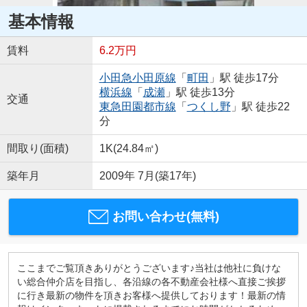
基本情報
賃料
6.2万円
小田急小田原線
「
町田
」駅 徒歩17分
横浜線
「
成瀬
」駅 徒歩13分
交通
東急田園都市線
「
つくし野
」駅 徒歩22
分
間取り(面積)
1K(24.84㎡)
築年月
2009年 7月(築17年)
お問い合わせ(無料)
ここまでご覧頂きありがとうございます♪当社は他社に負けな
い総合仲介店を目指し、各沿線の各不動産会社様へ直接ご挨拶
に行き最新の物件を頂きお客様へ提供しております！最新の情