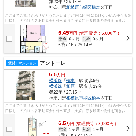
築20年 / 25.14㎡
神奈川県
相模原市緑区
橋本
３丁目
ここまでご覧頂きありがとうございます♪当社は他社に負けない総合仲介店を
目指し、各沿線の各不動産会社様へ直接ご挨拶に行き最新の物件を頂きお客
様へ提供しております！最新の情報は...
6.45
万
円
(管理費等：5,000円 )
0ヶ月
0ヶ月
敷金
礼金
6階 / 1K / 25.14㎡
アントーレ
賃貸 | マンション
6.5
万円
横浜線
「
橋本
」駅 徒歩5分
横浜線
「
相原
」駅 徒歩29分
築22年 / 27.15㎡
神奈川県
相模原市緑区
橋本
３丁目
ここまでご覧頂きありがとうございます♪当社は他社に負けない総合仲介店を
目指し、各沿線の各不動産会社様へ直接ご挨拶に行き最新の物件を頂きお客
様へ提供しております！最新の情報は...
6.5
万
円
(管理費等：3,000円 )
1ヶ月
1ヶ月
敷金
礼金
2階 / 1K / 27.15㎡