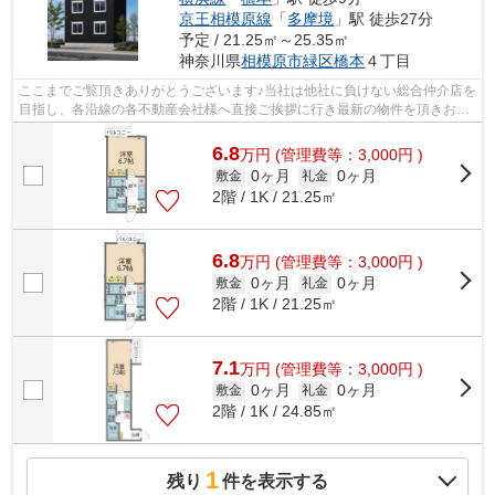
京王相模原線
「
多摩境
」駅 徒歩27分
予定 / 21.25㎡～25.35㎡
神奈川県
相模原市緑区
橋本
４丁目
ここまでご覧頂きありがとうございます♪当社は他社に負けない総合仲介店を
目指し、各沿線の各不動産会社様へ直接ご挨拶に行き最新の物件を頂きお客
様へ提供しております！最新の情報は...
6.8
万
円
(管理費等：3,000円 )
0ヶ月
0ヶ月
敷金
礼金
2階 / 1K / 21.25㎡
6.8
万
円
(管理費等：3,000円 )
0ヶ月
0ヶ月
敷金
礼金
2階 / 1K / 21.25㎡
7.1
万
円
(管理費等：3,000円 )
0ヶ月
0ヶ月
敷金
礼金
2階 / 1K / 24.85㎡
1
残り
件を表示する