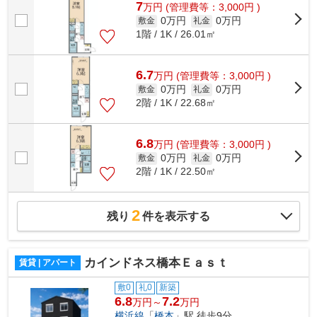
7
万
円
(管理費等：3,000円 )
0万円
0万円
敷金
礼金
1階 / 1K / 26.01㎡
6.7
万
円
(管理費等：3,000円 )
0万円
0万円
敷金
礼金
2階 / 1K / 22.68㎡
6.8
万
円
(管理費等：3,000円 )
0万円
0万円
敷金
礼金
2階 / 1K / 22.50㎡
2
残り
件を表示する
カインドネス橋本Ｅａｓｔ
賃貸 | アパート
敷0
礼0
新築
6.8
7.2
万円～
万円
横浜線
「
橋本
」駅 徒歩9分