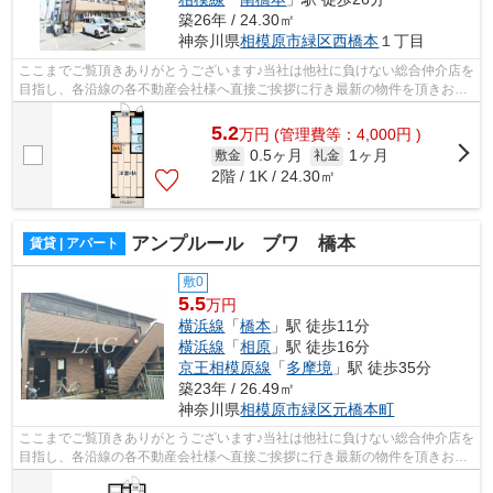
築26年 / 24.30㎡
神奈川県
相模原市緑区
西橋本
１丁目
ここまでご覧頂きありがとうございます♪当社は他社に負けない総合仲介店を
目指し、各沿線の各不動産会社様へ直接ご挨拶に行き最新の物件を頂きお客
様へ提供しております！最新の情報は...
5.2
万
円
(管理費等：4,000円 )
0.5ヶ月
1ヶ月
敷金
礼金
2階 / 1K / 24.30㎡
アンプルール ブワ 橋本
賃貸 | アパート
敷0
5.5
万円
横浜線
「
橋本
」駅 徒歩11分
横浜線
「
相原
」駅 徒歩16分
京王相模原線
「
多摩境
」駅 徒歩35分
築23年 / 26.49㎡
神奈川県
相模原市緑区
元橋本町
ここまでご覧頂きありがとうございます♪当社は他社に負けない総合仲介店を
目指し、各沿線の各不動産会社様へ直接ご挨拶に行き最新の物件を頂きお客
様へ提供しております！最新の情報は...