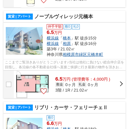
ノーブルヴィレッジ元橋本
賃貸 | アパート
仲手半額
敷0
礼0
6.5
万円
横浜線
「
橋本
」駅 徒歩15分
横浜線
「
相原
」駅 徒歩16分
築3年 / 21.02㎡
神奈川県
相模原市緑区
元橋本町
ここまでご覧頂きありがとうございます♪当社は他社に負けない総合仲介店を
目指し、各沿線の各不動産会社様へ直接ご挨拶に行き最新の物件を頂きお客
様へ提供しております！最新の情報は...
6.5
万
円
(管理費等：4,000円 )
0ヶ月
0ヶ月
敷金
礼金
3階 / 1R / 21.02㎡
リブリ・カーサ・フェリーチェⅡ
賃貸 | アパート
敷0
6.6
万円