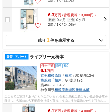
2階 / 1K / 22.02㎡
6.3
万
円
(管理費等：3,000円 )
0ヶ月
0ヶ月
敷金
礼金
2階 / 1K / 24.05㎡
1
残り
件を表示する
ライブリー元橋本
賃貸 | アパート
仲手半額
敷0
礼0
6.1
万円
京王相模原線
「
橋本
」駅 徒歩13分
横浜線
「
相原
」駅 徒歩12分
築4年 / 20.04㎡
神奈川県
相模原市緑区
元橋本町
ここまでご覧頂きありがとうございます♪当社は他社に負けない総合仲介店を
目指し、各沿線の各不動産会社様へ直接ご挨拶に行き最新の物件を頂きお客
様へ提供しております！最新の情報は...
6.1
万
円
(管理費等：4,000円 )