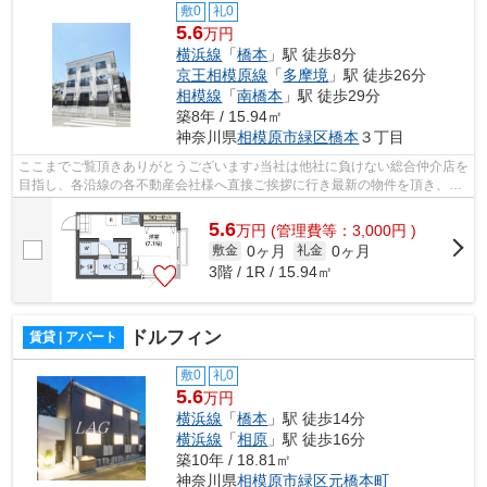
敷0
礼0
5.6
万円
横浜線
「
橋本
」駅 徒歩8分
京王相模原線
「
多摩境
」駅 徒歩26分
相模線
「
南橋本
」駅 徒歩29分
築8年 / 15.94㎡
神奈川県
相模原市緑区
橋本
３丁目
ここまでご覧頂きありがとうございます♪当社は他社に負けない総合仲介店を
目指し、各沿線の各不動産会社様へ直接ご挨拶に行き最新の物件を頂き、お
客様へ提供しております！最新の情報...
5.6
万
円
(管理費等：3,000円 )
0ヶ月
0ヶ月
敷金
礼金
3階 / 1R / 15.94㎡
ドルフィン
賃貸 | アパート
敷0
礼0
5.6
万円
横浜線
「
橋本
」駅 徒歩14分
横浜線
「
相原
」駅 徒歩16分
築10年 / 18.81㎡
神奈川県
相模原市緑区
元橋本町