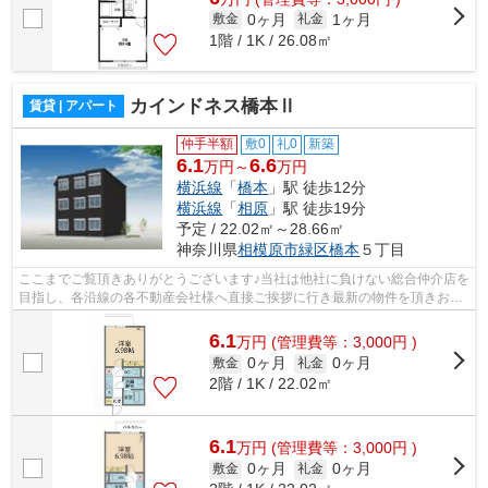
0ヶ月
1ヶ月
敷金
礼金
1階 / 1K / 26.08㎡
カインドネス橋本Ⅱ
賃貸 | アパート
仲手半額
敷0
礼0
新築
6.1
6.6
万円～
万円
横浜線
「
橋本
」駅 徒歩12分
横浜線
「
相原
」駅 徒歩19分
予定 / 22.02㎡～28.66㎡
神奈川県
相模原市緑区
橋本
５丁目
ここまでご覧頂きありがとうございます♪当社は他社に負けない総合仲介店を
目指し、各沿線の各不動産会社様へ直接ご挨拶に行き最新の物件を頂きお客
様へ提供しております！最新の情報は...
6.1
万
円
(管理費等：3,000円 )
0ヶ月
0ヶ月
敷金
礼金
2階 / 1K / 22.02㎡
6.1
万
円
(管理費等：3,000円 )
0ヶ月
0ヶ月
敷金
礼金