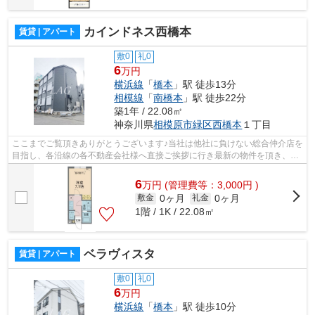
カインドネス西橋本
賃貸 | アパート
敷0
礼0
6
万円
横浜線
「
橋本
」駅 徒歩13分
相模線
「
南橋本
」駅 徒歩22分
築1年 / 22.08㎡
神奈川県
相模原市緑区
西橋本
１丁目
ここまでご覧頂きありがとうございます♪当社は他社に負けない総合仲介店を
目指し、各沿線の各不動産会社様へ直接ご挨拶に行き最新の物件を頂き、お
客様へ提供しております！最新の情報...
6
万
円
(管理費等：3,000円 )
0ヶ月
0ヶ月
敷金
礼金
1階 / 1K / 22.08㎡
ベラヴィスタ
賃貸 | アパート
敷0
礼0
6
万円
横浜線
「
橋本
」駅 徒歩10分