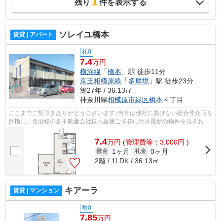
1
残り
件を表示する
ソレイユ橋本
賃貸 | アパート
礼0
7.4
万円
横浜線
「
橋本
」駅 徒歩11分
京王相模原線
「
多摩境
」駅 徒歩23分
築27年 / 36.13㎡
神奈川県
相模原市緑区
橋本
４丁目
ここまでご覧頂きありがとうございます♪当社は他社に負けない総合仲介店を
目指し、各沿線の各不動産会社様へ直接ご挨拶に行き最新の物件を頂きお客
様へ提供しております！最新の情報は...
7.4
万
円
(管理費等：3,000円 )
1ヶ月
0ヶ月
敷金
礼金
2階 / 1LDK / 36.13㎡
キアーラ
賃貸 | マンション
敷0
7.85
万円