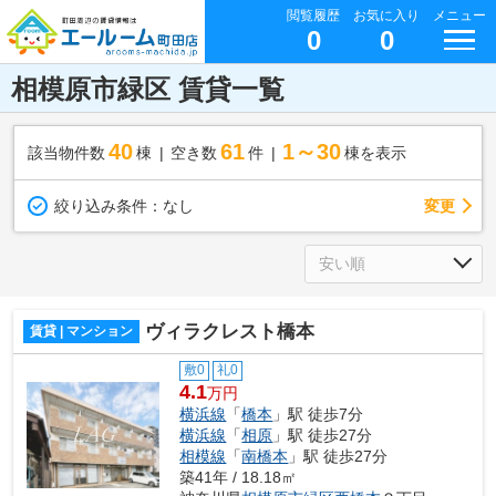
閲覧履歴
お気に入り
メニュー
0
0
相模原市緑区 賃貸一覧
40
61
1～30
該当物件数
棟
空き数
件
棟を表示
変更
絞り込み条件：
なし
ヴィラクレスト橋本
賃貸 | マンション
敷0
礼0
4.1
万円
横浜線
「
橋本
」駅 徒歩7分
横浜線
「
相原
」駅 徒歩27分
相模線
「
南橋本
」駅 徒歩27分
築41年 / 18.18㎡