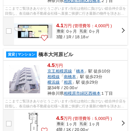
神奈川県
相模原市緑区
西橋本
２丁目
ここまでご覧頂きありがとうございます♪当社は他社に負けない総合仲介店を
目指し、各沿線の各不動産会社様へ直接ご挨拶に行き最新の物件を頂きお客
様へ提供しております！最新の情報は...
4.1
万
円
(管理費等：4,000円 )
0ヶ月
0ヶ月
敷金
礼金
3階 / 1R / 18.18㎡
橋本大河原ビル
賃貸 | マンション
4.5
万円
京王相模原線
「
橋本
」駅 徒歩10分
相模線
「
南橋本
」駅 徒歩23分
横浜線
「
相原
」駅 徒歩29分
築34年 / 20.00㎡
神奈川県
相模原市緑区
西橋本
１丁目
ここまでご覧頂きありがとうございます♪当社は他社に負けない総合仲介店を
目指し、各沿線の各不動産会社様へ直接ご挨拶に行き最新の物件を頂きお客
様へ提供しております！最新の情報は...
4.5
万
円
(管理費等：5,000円 )
1ヶ月
1ヶ月
敷金
礼金
4階 / 1K / 20.00㎡