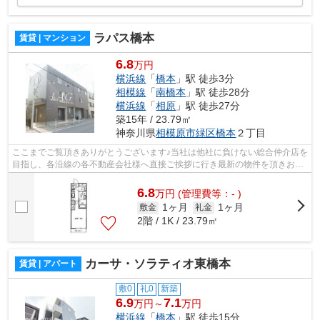
ラパス橋本
賃貸 | マンション
6.8
万円
横浜線
「
橋本
」駅 徒歩3分
相模線
「
南橋本
」駅 徒歩28分
横浜線
「
相原
」駅 徒歩27分
築15年 / 23.79㎡
神奈川県
相模原市緑区
橋本
２丁目
ここまでご覧頂きありがとうございます♪当社は他社に負けない総合仲介店を
目指し、各沿線の各不動産会社様へ直接ご挨拶に行き最新の物件を頂きお客
様へ提供しております！最新の情報は...
6.8
万
円
(管理費等：- )
1ヶ月
1ヶ月
敷金
礼金
2階 / 1K / 23.79㎡
カーサ・ソラティオ東橋本
賃貸 | アパート
敷0
礼0
新築
6.9
7.1
万円～
万円
横浜線
「
橋本
」駅 徒歩15分