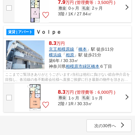
7.9
万
円
(管理費等：3,500円 )
0ヶ月
2ヶ月
敷金
礼金
3階 / 1K / 27.84㎡
Ｖｏｌｐｅ
賃貸 | アパート
8.3
万円
京王相模原線
「
橋本
」駅 徒歩11分
横浜線
「
相原
」駅 徒歩21分
築6年 / 30.33㎡
神奈川県
相模原市緑区
橋本
６丁目
ここまでご覧頂きありがとうございます♪当社は他社に負けない総合仲介店を
目指し、各沿線の各不動産会社様へ直接ご挨拶に行き最新の物件を頂きお客
様へ提供しております！最新の情報は...
8.3
万
円
(管理費等：6,000円 )
1ヶ月
1ヶ月
敷金
礼金
2階 / 1R / 30.33㎡
次の30件へ