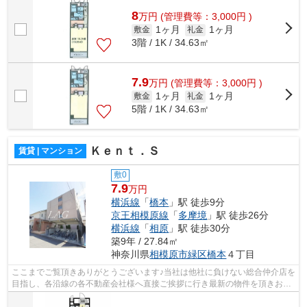
8
万
円
(管理費等：3,000円 )
1ヶ月
1ヶ月
敷金
礼金
3階 / 1K / 34.63㎡
7.9
万
円
(管理費等：3,000円 )
1ヶ月
1ヶ月
敷金
礼金
5階 / 1K / 34.63㎡
Ｋｅｎｔ．Ｓ
賃貸 | マンション
敷0
7.9
万円
横浜線
「
橋本
」駅 徒歩9分
京王相模原線
「
多摩境
」駅 徒歩26分
横浜線
「
相原
」駅 徒歩30分
築9年 / 27.84㎡
神奈川県
相模原市緑区
橋本
４丁目
ここまでご覧頂きありがとうございます♪当社は他社に負けない総合仲介店を
目指し、各沿線の各不動産会社様へ直接ご挨拶に行き最新の物件を頂きお客
様へ提供しております！最新の情報は...