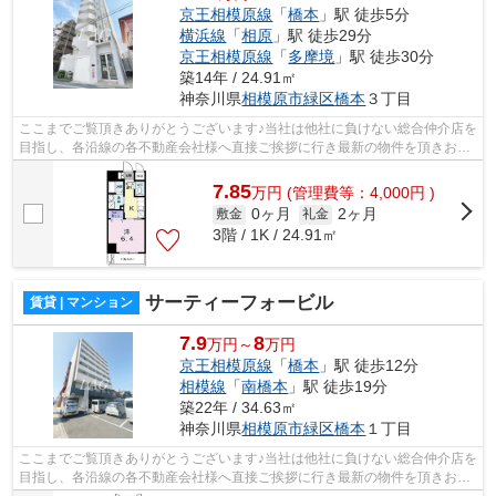
京王相模原線
「
橋本
」駅 徒歩5分
横浜線
「
相原
」駅 徒歩29分
京王相模原線
「
多摩境
」駅 徒歩30分
築14年 / 24.91㎡
神奈川県
相模原市緑区
橋本
３丁目
ここまでご覧頂きありがとうございます♪当社は他社に負けない総合仲介店を
目指し、各沿線の各不動産会社様へ直接ご挨拶に行き最新の物件を頂きお客
様へ提供しております！最新の情報は...
7.85
万
円
(管理費等：4,000円 )
0ヶ月
2ヶ月
敷金
礼金
3階 / 1K / 24.91㎡
サーティーフォービル
賃貸 | マンション
7.9
8
万円～
万円
京王相模原線
「
橋本
」駅 徒歩12分
相模線
「
南橋本
」駅 徒歩19分
築22年 / 34.63㎡
神奈川県
相模原市緑区
橋本
１丁目
ここまでご覧頂きありがとうございます♪当社は他社に負けない総合仲介店を
目指し、各沿線の各不動産会社様へ直接ご挨拶に行き最新の物件を頂きお客
様へ提供しております！最新の情報は...