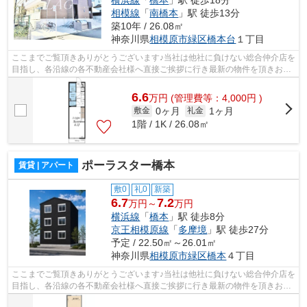
横浜線
「
橋本
」駅 徒歩18分
相模線
「
南橋本
」駅 徒歩13分
築10年 / 26.08㎡
神奈川県
相模原市緑区
橋本台
１丁目
ここまでご覧頂きありがとうございます♪当社は他社に負けない総合仲介店を
目指し、各沿線の各不動産会社様へ直接ご挨拶に行き最新の物件を頂きお客
様へ提供しております！最新の情報は...
6.6
万
円
(管理費等：4,000円 )
0ヶ月
1ヶ月
敷金
礼金
1階 / 1K / 26.08㎡
ポーラスター橋本
賃貸 | アパート
敷0
礼0
新築
6.7
7.2
万円～
万円
横浜線
「
橋本
」駅 徒歩8分
京王相模原線
「
多摩境
」駅 徒歩27分
予定 / 22.50㎡～26.01㎡
神奈川県
相模原市緑区
橋本
４丁目
ここまでご覧頂きありがとうございます♪当社は他社に負けない総合仲介店を
目指し、各沿線の各不動産会社様へ直接ご挨拶に行き最新の物件を頂きお客
様へ提供しております！最新の情報は...