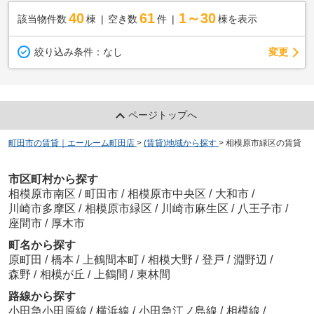
40
61
1～30
該当物件数
棟
空き数
件
棟を表示
変更
絞り込み条件：
なし
ページトップへ
町田市の賃貸｜エールーム町田店
>
(賃貸)地域から探す
>
相模原市緑区の賃貸
市区町村から探す
相模原市南区
/
町田市
/
相模原市中央区
/
大和市
/
川崎市多摩区
/
相模原市緑区
/
川崎市麻生区
/
八王子市
/
座間市
/
厚木市
町名から探す
原町田
/
橋本
/
上鶴間本町
/
相模大野
/
登戸
/
淵野辺
/
森野
/
相模が丘
/
上鶴間
/
東林間
路線から探す
小田急小田原線
/
横浜線
/
小田急江ノ島線
/
相模線
/