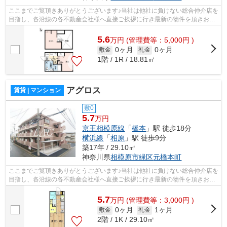
ここまでご覧頂きありがとうございます♪当社は他社に負けない総合仲介店を
目指し、各沿線の各不動産会社様へ直接ご挨拶に行き最新の物件を頂きお客
様へ提供しております！最新の情報は...
5.6
万
円
(管理費等：5,000円 )
0ヶ月
0ヶ月
敷金
礼金
1階 / 1R / 18.81㎡
アグロス
賃貸 | マンション
敷0
5.7
万円
京王相模原線
「
橋本
」駅 徒歩18分
横浜線
「
相原
」駅 徒歩9分
築17年 / 29.10㎡
神奈川県
相模原市緑区
元橋本町
ここまでご覧頂きありがとうございます♪当社は他社に負けない総合仲介店を
目指し、各沿線の各不動産会社様へ直接ご挨拶に行き最新の物件を頂きお客
様へ提供しております！最新の情報は...
5.7
万
円
(管理費等：3,000円 )
0ヶ月
1ヶ月
敷金
礼金
2階 / 1K / 29.10㎡