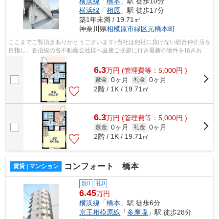
横浜線
「
橋本
」駅 徒歩10分
横浜線
「
相原
」駅 徒歩17分
築1年未満 / 19.71㎡
神奈川県
相模原市緑区
元橋本町
ここまでご覧頂きありがとうございます♪当社は他社に負けない総合仲介店を
目指し、各沿線の各不動産会社様へ直接ご挨拶に行き最新の物件を頂きお客
様へ提供しております！最新の情報は...
6.3
万
円
(管理費等：5,000円 )
0ヶ月
0ヶ月
敷金
礼金
2階 / 1K / 19.71㎡
6.3
万
円
(管理費等：5,000円 )
0ヶ月
0ヶ月
敷金
礼金
2階 / 1K / 19.71㎡
コンフォート 橋本
賃貸 | マンション
敷0
礼0
6.45
万円
横浜線
「
橋本
」駅 徒歩6分
京王相模原線
「
多摩境
」駅 徒歩28分