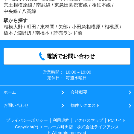
京王相模原線
/
南武線
/
東急田園都市線
/
相鉄本線
/
中央線
/
八高線
駅から探す
相模大野
/
町田
/
東林間
/
矢部
/
小田急相模原
/
相模原
/
橋本
/
淵野辺
/
南橋本
/
読売ランド前
電話でお問い合わせ
営業時間：
10:00～19:00
定休日：
毎週水曜日
ホーム
会社概要
お問い合わせ
物件リクエスト
プライバシーポリシー
利用規約
アクセスマップ
PCサイト
Copyright(c) エールーム町田店 株式会社ライフアシス
ト All rights reserved.