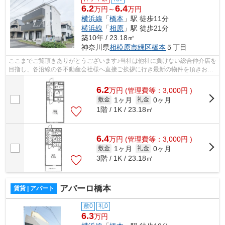
6.2
6.4
万円～
万円
横浜線
「
橋本
」駅 徒歩11分
横浜線
「
相原
」駅 徒歩21分
築10年 / 23.18㎡
神奈川県
相模原市緑区
橋本
５丁目
ここまでご覧頂きありがとうございます♪当社は他社に負けない総合仲介店を
目指し、各沿線の各不動産会社様へ直接ご挨拶に行き最新の物件を頂きお客
様へ提供しております！最新の情報は...
6.2
万
円
(管理費等：3,000円 )
1ヶ月
0ヶ月
敷金
礼金
1階 / 1K / 23.18㎡
6.4
万
円
(管理費等：3,000円 )
1ヶ月
0ヶ月
敷金
礼金
3階 / 1K / 23.18㎡
アバーロ橋本
賃貸 | アパート
敷0
礼0
6.3
万円