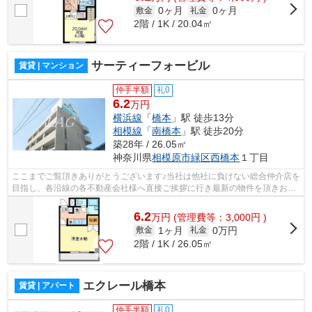
0ヶ月
0ヶ月
敷金
礼金
2階 / 1K / 20.04㎡
サーティーフォービル
賃貸 | マンション
仲手半額
礼0
6.2
万円
横浜線
「
橋本
」駅 徒歩13分
相模線
「
南橋本
」駅 徒歩20分
築28年 / 26.05㎡
神奈川県
相模原市緑区
西橋本
１丁目
ここまでご覧頂きありがとうございます♪当社は他社に負けない総合仲介店を
目指し、各沿線の各不動産会社様へ直接ご挨拶に行き最新の物件を頂きお客
様へ提供しております！最新の情報は...
6.2
万
円
(管理費等：3,000円 )
1ヶ月
0万円
敷金
礼金
2階 / 1K / 26.05㎡
エクレール橋本
賃貸 | アパート
仲手半額
礼0