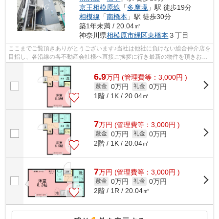
京王相模原線
「
多摩境
」駅 徒歩19分
相模線
「
南橋本
」駅 徒歩30分
築1年未満 / 20.04㎡
神奈川県
相模原市緑区
東橋本
３丁目
ここまでご覧頂きありがとうございます♪当社は他社に負けない総合仲介店を
目指し、各沿線の各不動産会社様へ直接ご挨拶に行き最新の物件を頂きお客
様へ提供しております！最新の情報は...
6.9
万
円
(管理費等：3,000円 )
0万円
0万円
敷金
礼金
1階 / 1K / 20.04㎡
7
万
円
(管理費等：3,000円 )
0万円
0万円
敷金
礼金
2階 / 1K / 20.04㎡
7
万
円
(管理費等：3,000円 )
0万円
0万円
敷金
礼金
2階 / 1R / 20.04㎡