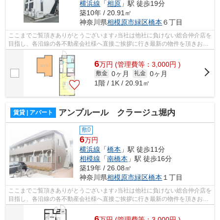
横浜線
「
相原
」駅 徒歩19分
築10年 / 20.91㎡
神奈川県
相模原市緑区
橋本
６丁目
ここまでご覧頂きありがとうございます♪当社は他社に負けない総合仲介店を
目指し、各沿線の各不動産会社様へ直接ご挨拶に行き最新の物件を頂きお客
様へ提供しております！最新の情報は...
6
万
円
(管理費等：3,000円 )
0ヶ月
0ヶ月
敷金
礼金
1階 / 1K / 20.91㎡
アンプルール クラージュ堀内
賃貸 | アパート
敷0
6
万円
横浜線
「
橋本
」駅 徒歩11分
相模線
「
南橋本
」駅 徒歩16分
築19年 / 26.08㎡
神奈川県
相模原市緑区
橋本
１丁目
ここまでご覧頂きありがとうございます♪当社は他社に負けない総合仲介店を
目指し、各沿線の各不動産会社様へ直接ご挨拶に行き最新の物件を頂きお客
様へ提供しております！最新の情報は...
6
万
円
(管理費等：3,000円 )