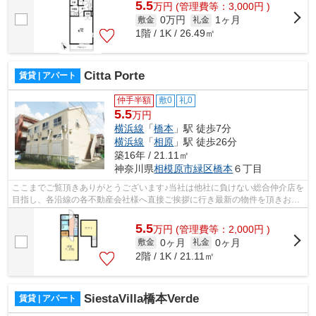
5.5
万
円
(管理費等：3,000円 )
0万円
1ヶ月
敷金
礼金
1階 / 1K / 26.49㎡
Citta Porte
賃貸 | アパート
仲手半額
敷0
礼0
5.5
万円
横浜線
「
橋本
」駅 徒歩7分
横浜線
「
相原
」駅 徒歩26分
築16年 / 21.11㎡
神奈川県
相模原市緑区
橋本
６丁目
ここまでご覧頂きありがとうございます♪当社は他社に負けない総合仲介店を
目指し、各沿線の各不動産会社様へ直接ご挨拶に行き最新の物件を頂きお客
様へ提供しております！最新の情報は...
5.5
万
円
(管理費等：2,000円 )
0ヶ月
0ヶ月
敷金
礼金
2階 / 1K / 21.11㎡
SiestaVilla橋本Verde
賃貸 | アパート