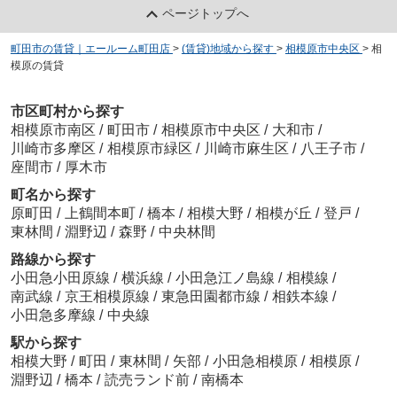
ページトップへ
町田市の賃貸｜エールーム町田店
>
(賃貸)地域から探す
>
相模原市中央区
>
相
模原の賃貸
市区町村から探す
相模原市南区
/
町田市
/
相模原市中央区
/
大和市
/
川崎市多摩区
/
相模原市緑区
/
川崎市麻生区
/
八王子市
/
座間市
/
厚木市
町名から探す
原町田
/
上鶴間本町
/
橋本
/
相模大野
/
相模が丘
/
登戸
/
東林間
/
淵野辺
/
森野
/
中央林間
路線から探す
小田急小田原線
/
横浜線
/
小田急江ノ島線
/
相模線
/
南武線
/
京王相模原線
/
東急田園都市線
/
相鉄本線
/
小田急多摩線
/
中央線
駅から探す
相模大野
/
町田
/
東林間
/
矢部
/
小田急相模原
/
相模原
/
淵野辺
/
橋本
/
読売ランド前
/
南橋本