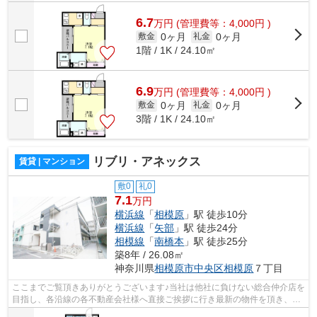
6.7
万
円
(管理費等：4,000円 )
0ヶ月
0ヶ月
敷金
礼金
1階 / 1K / 24.10㎡
6.9
万
円
(管理費等：4,000円 )
0ヶ月
0ヶ月
敷金
礼金
3階 / 1K / 24.10㎡
リブリ・アネックス
賃貸 | マンション
敷0
礼0
7.1
万円
横浜線
「
相模原
」駅 徒歩10分
横浜線
「
矢部
」駅 徒歩24分
相模線
「
南橋本
」駅 徒歩25分
築8年 / 26.08㎡
神奈川県
相模原市中央区
相模原
７丁目
ここまでご覧頂きありがとうございます♪当社は他社に負けない総合仲介店を
目指し、各沿線の各不動産会社様へ直接ご挨拶に行き最新の物件を頂き、お
客様へ提供しております！最新の情報...