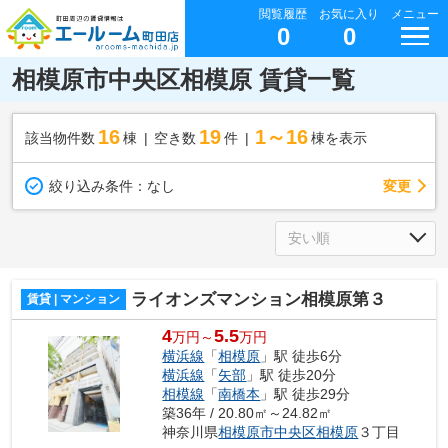
閲覧履歴
お気に入り
メニュー
0
0
相模原市中央区相模原 賃貸一覧
16
19
1～16
該当物件数
棟
空き数
件
棟を表示
変更
絞り込み条件：
なし
ライオンズマンション相模原第３
賃貸 | マンション
4
5.5
万円～
万円
横浜線
「
相模原
」駅 徒歩6分
横浜線
「
矢部
」駅 徒歩20分
相模線
「
南橋本
」駅 徒歩29分
築36年 / 20.80㎡～24.82㎡
神奈川県
相模原市中央区
相模原
３丁目