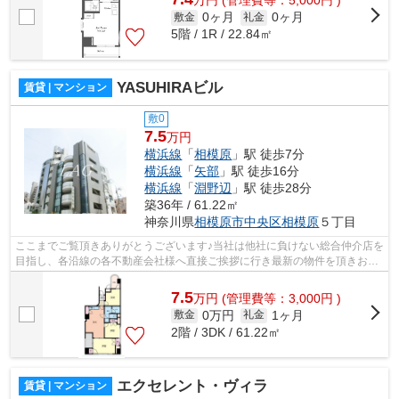
万
円
(管理費等：5,000円 )
0ヶ月
0ヶ月
敷金
礼金
5階 / 1R / 22.84㎡
YASUHIRAビル
賃貸 | マンション
敷0
7.5
万円
横浜線
「
相模原
」駅 徒歩7分
横浜線
「
矢部
」駅 徒歩16分
横浜線
「
淵野辺
」駅 徒歩28分
築36年 / 61.22㎡
神奈川県
相模原市中央区
相模原
５丁目
ここまでご覧頂きありがとうございます♪当社は他社に負けない総合仲介店を
目指し、各沿線の各不動産会社様へ直接ご挨拶に行き最新の物件を頂きお客
様へ提供しております！最新の情報は...
7.5
万
円
(管理費等：3,000円 )
0万円
1ヶ月
敷金
礼金
2階 / 3DK / 61.22㎡
エクセレント・ヴィラ
賃貸 | マンション