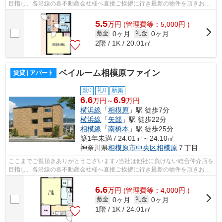
目指し、各沿線の各不動産会社様へ直接ご挨拶に行き最新の物件を頂きお客
様へ提供しております！最新の情報は...
5.5
万
円
(管理費等：5,000円 )
0ヶ月
0ヶ月
敷金
礼金
2階 / 1K / 20.01㎡
ベイルーム相模原ファイン
賃貸 | アパート
敷0
礼0
新築
6.6
6.9
万円～
万円
横浜線
「
相模原
」駅 徒歩7分
横浜線
「
矢部
」駅 徒歩22分
相模線
「
南橋本
」駅 徒歩25分
築1年未満 / 24.01㎡～24.10㎡
神奈川県
相模原市中央区
相模原
７丁目
ここまでご覧頂きありがとうございます♪当社は他社に負けない総合仲介店を
目指し、各沿線の各不動産会社様へ直接ご挨拶に行き最新の物件を頂きお客
様へ提供しております！最新の情報は...
6.6
万
円
(管理費等：4,000円 )
0ヶ月
0ヶ月
敷金
礼金
1階 / 1K / 24.01㎡