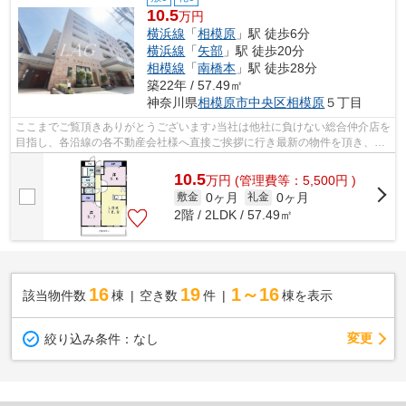
10.5
万円
横浜線
「
相模原
」駅 徒歩6分
横浜線
「
矢部
」駅 徒歩20分
相模線
「
南橋本
」駅 徒歩28分
築22年 / 57.49㎡
神奈川県
相模原市中央区
相模原
５丁目
ここまでご覧頂きありがとうございます♪当社は他社に負けない総合仲介店を
目指し、各沿線の各不動産会社様へ直接ご挨拶に行き最新の物件を頂き、お
客様へ提供しております！最新の情報...
10.5
万
円
(管理費等：5,500円 )
0ヶ月
0ヶ月
敷金
礼金
2階 / 2LDK / 57.49㎡
16
19
1～16
該当物件数
棟
空き数
件
棟を表示
変更
絞り込み条件：
なし