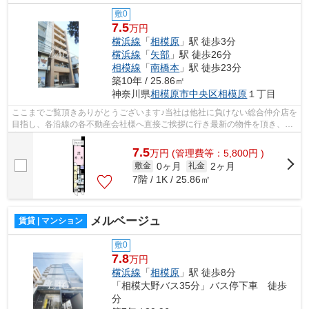
敷0
7.5
万円
横浜線
「
相模原
」駅 徒歩3分
横浜線
「
矢部
」駅 徒歩26分
相模線
「
南橋本
」駅 徒歩23分
築10年 / 25.86㎡
神奈川県
相模原市中央区
相模原
１丁目
ここまでご覧頂きありがとうございます♪当社は他社に負けない総合仲介店を
目指し、各沿線の各不動産会社様へ直接ご挨拶に行き最新の物件を頂き、お
客様へ提供しております！最新の情報...
7.5
万
円
(管理費等：5,800円 )
0ヶ月
2ヶ月
敷金
礼金
7階 / 1K / 25.86㎡
メルベージュ
賃貸 | マンション
敷0
7.8
万円
横浜線
「
相模原
」駅 徒歩8分
「相模大野バス35分」バス停下車 徒歩
分