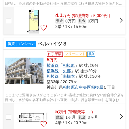
目指し、各沿線の各不動産会社様へ直接ご挨拶に行き最新の物件を頂きお客
様へ提供しております！最新の情報は...
4.1
万
円
(管理費等：5,000円 )
0万円
0万円
敷金
礼金
2階 / 1K / 15.60㎡
ベルハイツ３
賃貸 | マンション
仲手半額
フリーレント
礼0
5
万円
横浜線
「
相模原
」駅 徒歩6分
横浜線
「
矢部
」駅 徒歩20分
相模線
「
南橋本
」駅 徒歩30分
築33年 / 20.79㎡
神奈川県
相模原市中央区
相模原
５丁目
ここまでご覧頂きありがとうございます♪当社は他社に負けない総合仲介店を
目指し、各沿線の各不動産会社様へ直接ご挨拶に行き最新の物件を頂きお客
様へ提供しております！最新の情報は...
5
万
円
(管理費等：- )
1ヶ月
0ヶ月
敷金
礼金
4階 / 1K / 20.79㎡