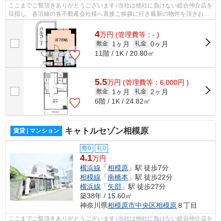
ここまでご覧頂きありがとうございます♪当社は他社に負けない総合仲介店を
目指し、各沿線の各不動産会社様へ直接ご挨拶に行き最新の物件を頂きお客
様へ提供しております！最新の情報は...
4
万
円
(管理費等：- )
1ヶ月
0ヶ月
敷金
礼金
11階 / 1K / 20.80㎡
5.5
万
円
(管理費等：6,000円 )
1ヶ月
2ヶ月
敷金
礼金
6階 / 1K / 24.82㎡
キャトルセゾン相模原
賃貸 | マンション
敷0
礼0
4.1
万円
横浜線
「
相模原
」駅 徒歩7分
相模線
「
南橋本
」駅 徒歩22分
横浜線
「
矢部
」駅 徒歩27分
築38年 / 15.60㎡
神奈川県
相模原市中央区
相模原
８丁目
ここまでご覧頂きありがとうございます♪当社は他社に負けない総合仲介店を