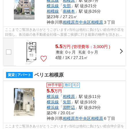
横浜線
「
相模原
」駅 徒歩7分
横浜線
「
矢部
」駅 徒歩21分
相模線
「
南橋本
」駅 徒歩26分
築23年 / 27.21㎡
神奈川県
相模原市中央区
相模原
３丁目
ここまでご覧頂きありがとうございます♪当社は他社に負けない総合仲介店を
目指し、各沿線の各不動産会社様へ直接ご挨拶に行き最新の物件を頂きお客
様へ提供しております！最新の情報は...
5.5
万
円
(管理費等：3,000円 )
0ヶ月
0ヶ月
敷金
礼金
4階 / 1K / 27.21㎡
ベリエ相模原
賃貸 | アパート
仲手半額
敷0
礼0
5.5
万円
横浜線
「
相模原
」駅 徒歩11分
横浜線
「
矢部
」駅 徒歩16分
横浜線
「
淵野辺
」駅 徒歩29分
築2年 / 20.01㎡
神奈川県
相模原市中央区
相模原
６丁目
ここまでご覧頂きありがとうございます♪当社は他社に負けない総合仲介店を