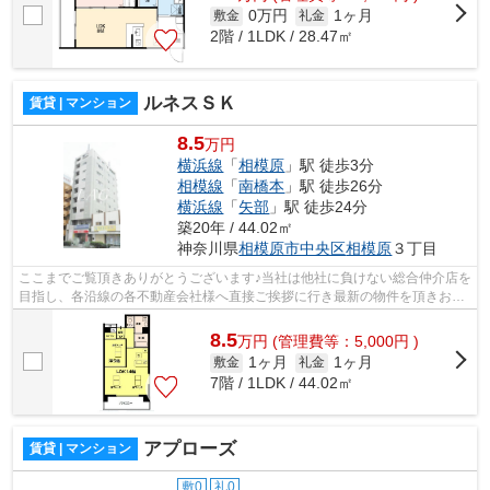
0万円
1ヶ月
敷金
礼金
2階 / 1LDK / 28.47㎡
ルネスＳＫ
賃貸 | マンション
8.5
万円
横浜線
「
相模原
」駅 徒歩3分
相模線
「
南橋本
」駅 徒歩26分
横浜線
「
矢部
」駅 徒歩24分
築20年 / 44.02㎡
神奈川県
相模原市中央区
相模原
３丁目
ここまでご覧頂きありがとうございます♪当社は他社に負けない総合仲介店を
目指し、各沿線の各不動産会社様へ直接ご挨拶に行き最新の物件を頂きお客
様へ提供しております！最新の情報は...
8.5
万
円
(管理費等：5,000円 )
1ヶ月
1ヶ月
敷金
礼金
7階 / 1LDK / 44.02㎡
アプローズ
賃貸 | マンション
敷0
礼0