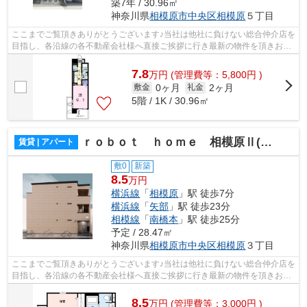
築7年 / 30.96㎡
神奈川県
相模原市中央区
相模原
５丁目
ここまでご覧頂きありがとうございます♪当社は他社に負けない総合仲介店を
目指し、各沿線の各不動産会社様へ直接ご挨拶に行き最新の物件を頂きお客
様へ提供しております！最新の情報は...
7.8
万
円
(管理費等：5,800円 )
0ヶ月
2ヶ月
敷金
礼金
5階 / 1K / 30.96㎡
ｒｏｂｏｔ ｈｏｍｅ 相模原Ⅱ(ロボットホームサガミハラツー)
賃貸 | アパート
敷0
新築
8.5
万円
横浜線
「
相模原
」駅 徒歩7分
横浜線
「
矢部
」駅 徒歩23分
相模線
「
南橋本
」駅 徒歩25分
予定 / 28.47㎡
神奈川県
相模原市中央区
相模原
３丁目
ここまでご覧頂きありがとうございます♪当社は他社に負けない総合仲介店を
目指し、各沿線の各不動産会社様へ直接ご挨拶に行き最新の物件を頂きお客
様へ提供しております！最新の情報は...
8.5
万
円
(管理費等：3,000円 )