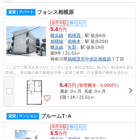
フォンス相模原
賃貸 | アパート
仲手半額
敷0
礼0
5.4
万円
横浜線
「
相模原
」駅 徒歩6分
相模線
「
南橋本
」駅 徒歩20分
横浜線
「
矢部
」駅 徒歩19分
築9年 / 21.51㎡
神奈川県
相模原市中央区
相模原
７丁目
ここまでご覧頂きありがとうございます♪当社は他社に負けない総合仲介店を
目指し、各沿線の各不動産会社様へ直接ご挨拶に行き最新の物件を頂きお客
様へ提供しております！最新の情報は...
5.4
万
円
(管理費等：5,000円 )
0ヶ月
0ヶ月
敷金
礼金
1階 / 1K / 21.51㎡
ブルームT･A
賃貸 | マンション
仲手半額
敷0
礼0
5.5
万円