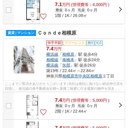
7.1
万
円
(管理費等：4,000円 )
0ヶ月
0ヶ月
敷金
礼金
1階 / 1K / 26.08㎡
Ｃｏｎｄｅ相模原
賃貸 | マンション
仲手半額
フリーレント
敷0
礼0
7.4
万円
横浜線
「
相模原
」駅 徒歩4分
相模線
「
南橋本
」駅 徒歩24分
横浜線
「
矢部
」駅 徒歩26分
築19年 / 22.44㎡～22.84㎡
神奈川県
相模原市中央区
相模原
２丁目
ここまでご覧頂きありがとうございます♪当社は他社に負けない総合仲介店を
目指し、各沿線の各不動産会社様へ直接ご挨拶に行き最新の物件を頂き、お
客様へ提供しております！最新の情報...
7.4
万
円
(管理費等：5,000円 )
0ヶ月
0ヶ月
敷金
礼金
2階 / 1K / 22.44㎡
7.4