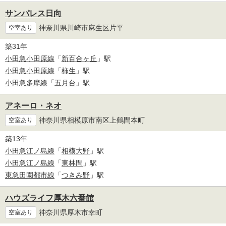
サンパレス日向
神奈川県川崎市麻生区片平
空室あり
築31年
小田急小田原線
「
新百合ヶ丘
」駅
小田急小田原線
「
柿生
」駅
小田急多摩線
「
五月台
」駅
アネーロ・ネオ
神奈川県相模原市南区上鶴間本町
空室あり
築13年
小田急江ノ島線
「
相模大野
」駅
小田急江ノ島線
「
東林間
」駅
東急田園都市線
「
つきみ野
」駅
ハウズライフ厚木六番館
神奈川県厚木市幸町
空室あり