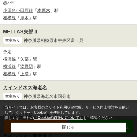
築4年
小田急小田原線
「
本厚木
」駅
相模線
「
厚木
」駅
MELLAS矢部Ⅱ
神奈川県相模原市中央区富士見
空室あり
予定
横浜線
「
矢部
」駅
横浜線
「
淵野辺
」駅
相模線
「
上溝
」駅
カインドネス海老名
神奈川県海老名市国分南
空室あり
当サイトでは、お客様の当サイト利用状況把握、サービス向上検討を目的と
築1年
して、クッキー（Cookie）を使用しています。
小田急小田原線
「
海老名
」駅
詳しくは、当社の
「Cookieの取扱いについて」
をご確認ください。
相鉄本線
「
かしわ台
」駅
LINEチャットでお問合せ
閉じる
カインドネス海老名Ⅱ