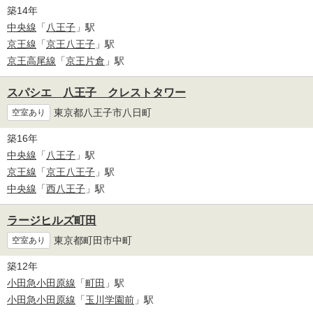
築14年
中央線
「
八王子
」駅
京王線
「
京王八王子
」駅
京王高尾線
「
京王片倉
」駅
スパシエ 八王子 クレストタワー
東京都八王子市八日町
空室あり
築16年
中央線
「
八王子
」駅
京王線
「
京王八王子
」駅
中央線
「
西八王子
」駅
ラージヒルズ町田
東京都町田市中町
空室あり
築12年
小田急小田原線
「
町田
」駅
小田急小田原線
「
玉川学園前
」駅