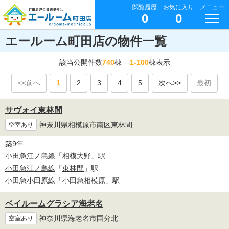
閲覧履歴
お気に入り
メニュー
0
0
エールーム町田店の物件一覧
該当公開件数
740
棟
1-100
棟表示
<<前へ
1
2
3
4
5
次へ>>
最初
サヴォイ東林間
神奈川県相模原市南区東林間
空室あり
築9年
小田急江ノ島線
「
相模大野
」駅
小田急江ノ島線
「
東林間
」駅
小田急小田原線
「
小田急相模原
」駅
ベイルームグラシア海老名
神奈川県海老名市国分北
空室あり