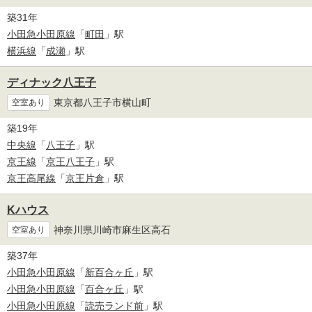
築31年
小田急小田原線
「
町田
」駅
横浜線
「
成瀬
」駅
ディナック八王子
東京都八王子市横山町
空室あり
築19年
中央線
「
八王子
」駅
京王線
「
京王八王子
」駅
京王高尾線
「
京王片倉
」駅
Kハウス
神奈川県川崎市麻生区高石
空室あり
築37年
小田急小田原線
「
新百合ヶ丘
」駅
小田急小田原線
「
百合ヶ丘
」駅
小田急小田原線
「
読売ランド前
」駅