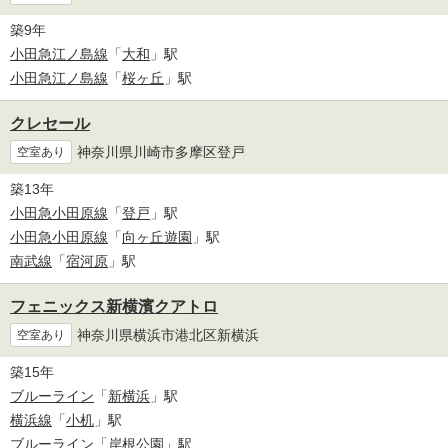
築9年
小田急江ノ島線
「
大和
」駅
小田急江ノ島線
「
桜ヶ丘
」駅
クレセール
神奈川県川崎市多摩区登戸
空室あり
築13年
小田急小田原線
「
登戸
」駅
小田急小田原線
「
向ヶ丘遊園
」駅
南武線
「
宿河原
」駅
フェニックス新横濱クアトロ
神奈川県横浜市港北区新横浜
空室あり
築15年
ブルーライン
「
新横浜
」駅
横浜線
「
小机
」駅
ブルーライン
「
岸根公園
」駅