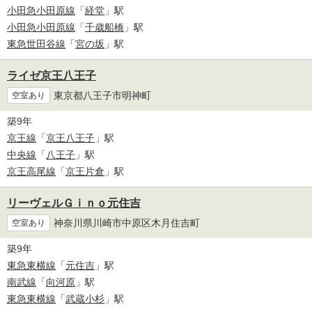
小田急小田原線
「
経堂
」駅
小田急小田原線
「
千歳船橋
」駅
東急世田谷線
「
宮の坂
」駅
ライゼ京王八王子
東京都八王子市明神町
空室あり
築9年
京王線
「
京王八王子
」駅
中央線
「
八王子
」駅
京王高尾線
「
京王片倉
」駅
リーヴェルＧｉｎｏ元住吉
神奈川県川崎市中原区木月住吉町
空室あり
築9年
東急東横線
「
元住吉
」駅
南武線
「
向河原
」駅
東急東横線
「
武蔵小杉
」駅