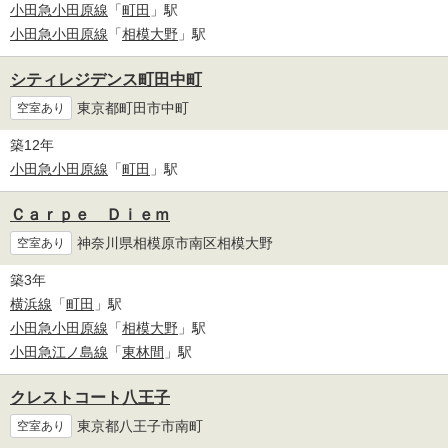
小田急小田原線
「
町田
」駅
小田急小田原線
「
相模大野
」駅
シティレジデンス町田中町
東京都町田市中町
空室あり
築12年
小田急小田原線
「
町田
」駅
Ｃａｒｐｅ Ｄｉｅｍ
神奈川県相模原市南区相模大野
空室あり
築3年
横浜線
「
町田
」駅
小田急小田原線
「
相模大野
」駅
小田急江ノ島線
「
東林間
」駅
クレストコート八王子
東京都八王子市南町
空室あり