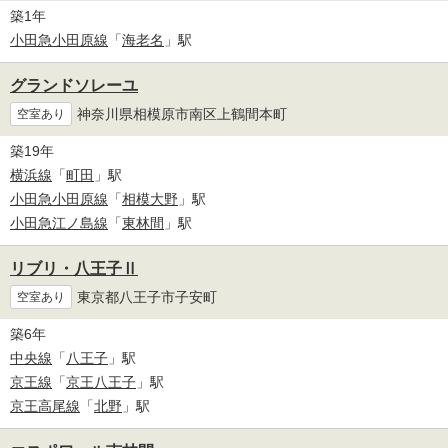
築1年
小田急小田原線
「
海老名
」駅
グランドソレーユ
神奈川県相模原市南区上鶴間本町
空室あり
築19年
横浜線
「
町田
」駅
小田急小田原線
「
相模大野
」駅
小田急江ノ島線
「
東林間
」駅
リブリ・八王子Ⅱ
東京都八王子市子安町
空室あり
築6年
中央線
「
八王子
」駅
京王線
「
京王八王子
」駅
京王高尾線
「
北野
」駅