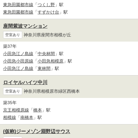
東急田園都市線
「
つくし野
」駅
東急田園都市線
「
すずかけ台
」駅
座間紫波マンション
神奈川県座間市相模が丘
空室あり
築37年
小田急江ノ島線
「
中央林間
」駅
小田急小田原線
「
小田急相模原
」駅
小田急江ノ島線
「
東林間
」駅
ロイヤルハイツ中川
神奈川県相模原市緑区西橋本
空室あり
築35年
京王相模原線
「
橋本
」駅
相模線
「
南橋本
」駅
(仮称)ジーメゾン淵野辺サウス