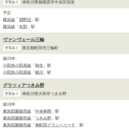
神奈川県相模原市中央区弥栄
空室あり
予定
横浜線
「
淵野辺
」駅
横浜線
「
矢部
」駅
ヴァンヴェール三輪
東京都町田市三輪町
空室あり
築23年
小田急小田原線
「
柿生
」駅
小田急小田原線
「
鶴川
」駅
グラツィアつきみ野
神奈川県大和市つきみ野
空室あり
築18年
東急田園都市線
「
中央林間
」駅
東急田園都市線
「
つきみ野
」駅
東急田園都市線
「
南町田グランベリーＰ
」駅