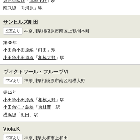
東急東横線
「
武蔵小杉
」駅
南武線
「
向河原
」駅
サンヒルズ町田
神奈川県相模原市南区上鶴間本町
空室あり
築38年
小田急小田原線
「
町田
」駅
小田急小田原線
「
相模大野
」駅
ヴィクトワール・フルーヴⅥ
神奈川県相模原市南区相模大野
空室あり
築12年
小田急小田原線
「
相模大野
」駅
小田急江ノ島線
「
東林間
」駅
横浜線
「
町田
」駅
Viola.K
神奈川県大和市上和田
空室あり