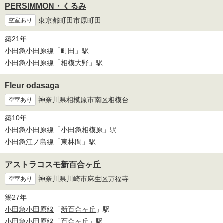
PERSIMMON・くるみ
東京都町田市原町田
空室あり
築21年
小田急小田原線
「
町田
」駅
小田急小田原線
「
相模大野
」駅
Fleur odasaga
神奈川県相模原市南区相模台
空室あり
築10年
小田急小田原線
「
小田急相模原
」駅
小田急江ノ島線
「
東林間
」駅
アストラコスモ新百合ヶ丘
神奈川県川崎市麻生区万福寺
空室あり
築27年
小田急小田原線
「
新百合ヶ丘
」駅
小田急小田原線
「
百合ヶ丘
」駅