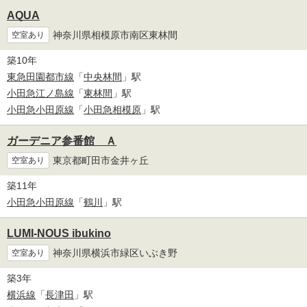
AQUA
神奈川県相模原市南区東林間
空室あり
築10年
東急田園都市線
「
中央林間
」駅
小田急江ノ島線
「
東林間
」駅
小田急小田原線
「
小田急相模原
」駅
ガーデニア参番館 Ａ
東京都町田市金井ヶ丘
空室あり
築11年
小田急小田原線
「
鶴川
」駅
LUMI-NOUS ibukino
神奈川県横浜市緑区いぶき野
空室あり
築3年
横浜線
「
長津田
」駅