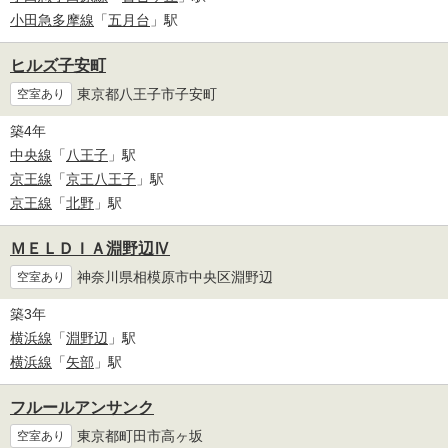
小田急多摩線
「
五月台
」駅
ヒルズ子安町
東京都八王子市子安町
空室あり
築4年
中央線
「
八王子
」駅
京王線
「
京王八王子
」駅
京王線
「
北野
」駅
ＭＥＬＤＩＡ淵野辺Ⅳ
神奈川県相模原市中央区淵野辺
空室あり
築3年
横浜線
「
淵野辺
」駅
横浜線
「
矢部
」駅
フルールアンサンク
東京都町田市高ヶ坂
空室あり