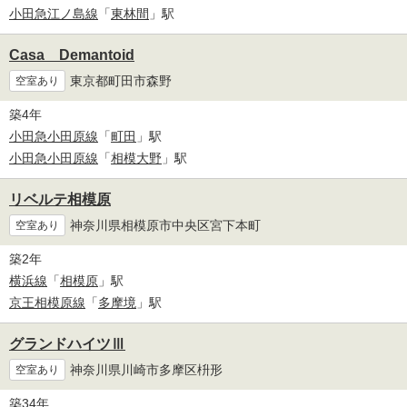
小田急江ノ島線
「
東林間
」駅
Casa Demantoid
東京都町田市森野
空室あり
築4年
小田急小田原線
「
町田
」駅
小田急小田原線
「
相模大野
」駅
リベルテ相模原
神奈川県相模原市中央区宮下本町
空室あり
築2年
横浜線
「
相模原
」駅
京王相模原線
「
多摩境
」駅
グランドハイツⅢ
神奈川県川崎市多摩区枡形
空室あり
築34年