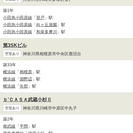
築1年
小田急小田原線
「
登戸
」駅
小田急小田原線
「
向ヶ丘遊園
」駅
小田急小田原線
「
和泉多摩川
」駅
第3SKビル
神奈川県相模原市中央区鹿沼台
空室あり
築33年
横浜線
「
相模原
」駅
横浜線
「
淵野辺
」駅
横浜線
「
矢部
」駅
ｂ’ＣＡＳＡ武蔵小杉Ⅱ
神奈川県川崎市中原区中丸子
空室あり
築2年
南武線
「
平間
」駅