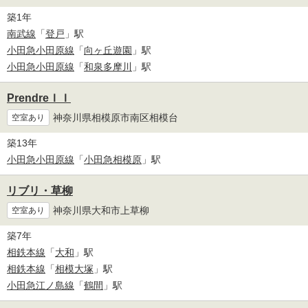
築1年
南武線
「
登戸
」駅
小田急小田原線
「
向ヶ丘遊園
」駅
小田急小田原線
「
和泉多摩川
」駅
PrendreＩＩ
神奈川県相模原市南区相模台
空室あり
築13年
小田急小田原線
「
小田急相模原
」駅
リブリ・草柳
神奈川県大和市上草柳
空室あり
築7年
相鉄本線
「
大和
」駅
相鉄本線
「
相模大塚
」駅
小田急江ノ島線
「
鶴間
」駅