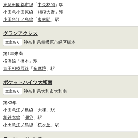
東急田園都市線
「
中央林間
」駅
小田急小田原線
「
相模大野
」駅
小田急江ノ島線
「
東林間
」駅
グランアクシス
神奈川県相模原市緑区橋本
空室あり
築1年未満
横浜線
「
橋本
」駅
京王相模原線
「
多摩境
」駅
ポケットハイツ大和南
神奈川県大和市大和南
空室あり
築33年
小田急江ノ島線
「
大和
」駅
相鉄本線
「
瀬谷
」駅
小田急江ノ島線
「
桜ヶ丘
」駅