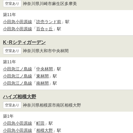
神奈川県川崎市麻生区多摩美
空室あり
築11年
小田急小田原線
「
読売ランド前
」駅
小田急小田原線
「
百合ヶ丘
」駅
K･Rシティガーデン
神奈川県大和市中央林間
空室あり
築11年
小田急江ノ島線
「
中央林間
」駅
小田急江ノ島線
「
東林間
」駅
小田急江ノ島線
「
南林間
」駅
ハイズ相模大野
神奈川県相模原市南区相模大野
空室あり
築1年
小田急小田原線
「
町田
」駅
小田急小田原線
「
相模大野
」駅