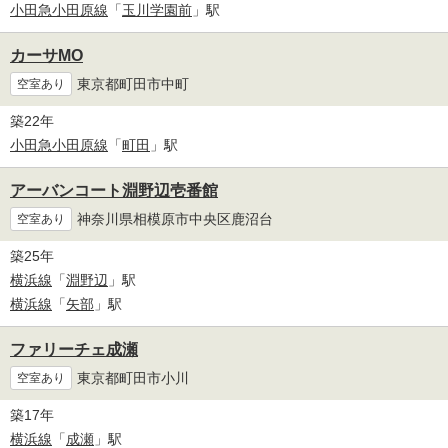
小田急小田原線
「
玉川学園前
」駅
カーサMO
東京都町田市中町
空室あり
築22年
小田急小田原線
「
町田
」駅
アーバンコート淵野辺壱番館
神奈川県相模原市中央区鹿沼台
空室あり
築25年
横浜線
「
淵野辺
」駅
横浜線
「
矢部
」駅
ファリーチェ成瀬
東京都町田市小川
空室あり
築17年
横浜線
「
成瀬
」駅