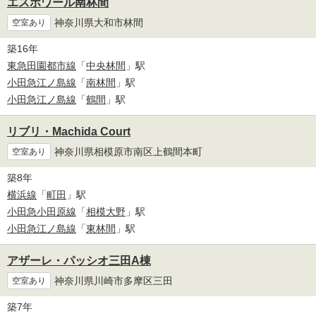
エスポワール南林間
神奈川県大和市林間
空室あり
築16年
東急田園都市線
「
中央林間
」駅
小田急江ノ島線
「
南林間
」駅
小田急江ノ島線
「
鶴間
」駅
リブリ・Machida Court
神奈川県相模原市南区上鶴間本町
空室あり
築8年
横浜線
「
町田
」駅
小田急小田原線
「
相模大野
」駅
小田急江ノ島線
「
東林間
」駅
アザーレ・パッシオ三田A棟
神奈川県川崎市多摩区三田
空室あり
築7年