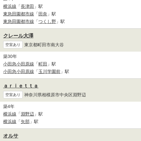
横浜線
「
長津田
」駅
東急田園都市線
「
田奈
」駅
東急田園都市線
「
つくし野
」駅
クレール大澤
東京都町田市南大谷
空室あり
築30年
小田急小田原線
「
町田
」駅
小田急小田原線
「
玉川学園前
」駅
ａｒｉｅｔｔａ
神奈川県相模原市中央区淵野辺
空室あり
築4年
横浜線
「
淵野辺
」駅
横浜線
「
矢部
」駅
オルサ