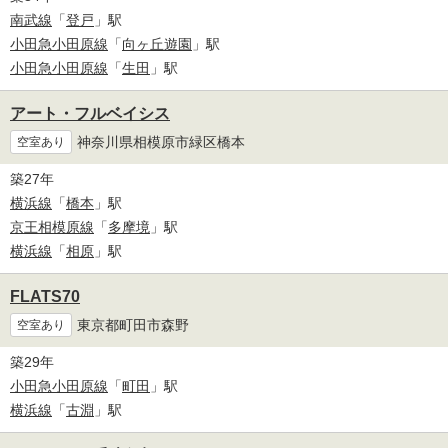
南武線
「
登戸
」駅
小田急小田原線
「
向ヶ丘遊園
」駅
小田急小田原線
「
生田
」駅
アート・フルベイシス
神奈川県相模原市緑区橋本
空室あり
築27年
横浜線
「
橋本
」駅
京王相模原線
「
多摩境
」駅
横浜線
「
相原
」駅
FLATS70
東京都町田市森野
空室あり
築29年
小田急小田原線
「
町田
」駅
横浜線
「
古淵
」駅