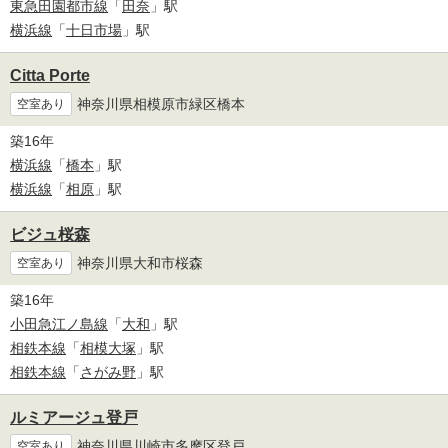
東急田園都市線
「
田奈
」駅
横浜線
「
十日市場
」駅
Citta Porte
神奈川県相模原市緑区橋本
空室あり
築16年
横浜線
「
橋本
」駅
横浜線
「
相原
」駅
ビジュ桜森
神奈川県大和市桜森
空室あり
築16年
小田急江ノ島線
「
大和
」駅
相鉄本線
「
相模大塚
」駅
相鉄本線
「
さがみ野
」駅
ルミアージュ登戸
神奈川県川崎市多摩区登戸
空室あり