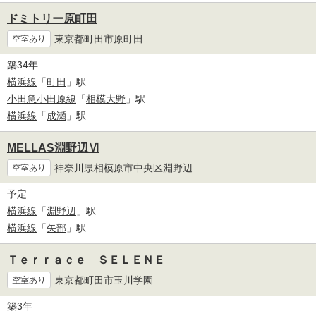
ドミトリー原町田
東京都町田市原町田
空室あり
築34年
横浜線
「
町田
」駅
小田急小田原線
「
相模大野
」駅
横浜線
「
成瀬
」駅
MELLAS淵野辺Ⅵ
神奈川県相模原市中央区淵野辺
空室あり
予定
横浜線
「
淵野辺
」駅
横浜線
「
矢部
」駅
Ｔｅｒｒａｃｅ ＳＥＬＥＮＥ
東京都町田市玉川学園
空室あり
築3年