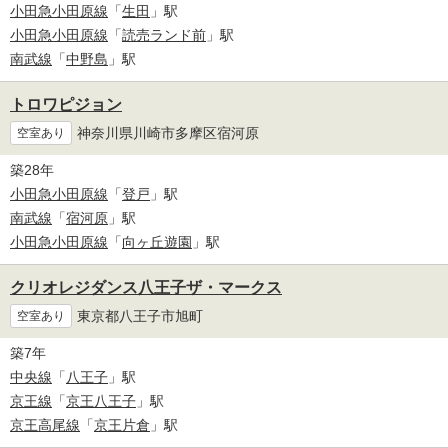
小田急小田原線
「
生田
」駅
小田急小田原線
「
読売ランド前
」駅
南武線
「
中野島
」駅
トロワピジョン
神奈川県川崎市多摩区宿河原
空室あり
築28年
小田急小田原線
「
登戸
」駅
南武線
「
宿河原
」駅
小田急小田原線
「
向ヶ丘遊園
」駅
クリオレジダンス八王子ザ・マークス
東京都八王子市旭町
空室あり
築7年
中央線
「
八王子
」駅
京王線
「
京王八王子
」駅
京王高尾線
「
京王片倉
」駅