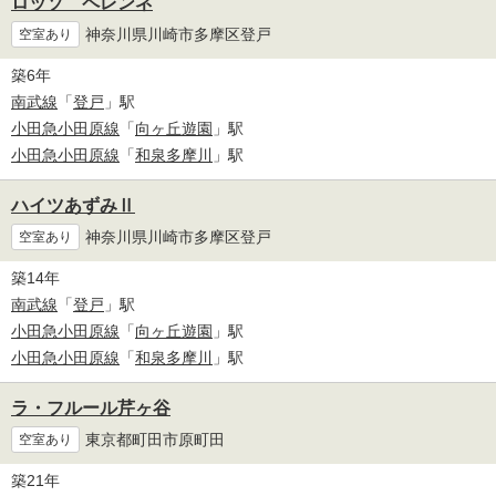
ロッソ ペレンネ
神奈川県川崎市多摩区登戸
空室あり
築6年
南武線
「
登戸
」駅
小田急小田原線
「
向ヶ丘遊園
」駅
小田急小田原線
「
和泉多摩川
」駅
ハイツあずみⅡ
神奈川県川崎市多摩区登戸
空室あり
築14年
南武線
「
登戸
」駅
小田急小田原線
「
向ヶ丘遊園
」駅
小田急小田原線
「
和泉多摩川
」駅
ラ・フルール芹ヶ谷
東京都町田市原町田
空室あり
築21年