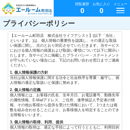
閲覧履歴
お気に入り
メニュー
0
0
プライバシーポリシー
【エールーム町田店 株式会社ライフアシスト】(以下「当社」
といいます。)は、個人情報の重要性を認識し、その適正な取扱
い保護に関し、次のとおり対応させていただきます。当サービス
における個人情報の保護および取扱い要領について以下に開示い
たします。当サービスに掲載したプライバシー・ステートメント
が守られていない場合には、下記のお問い合わせ窓口までご連絡
ください。
1. 個人情報保護の方針
当社は個人情報保護に関する法令と社会秩序を尊重・厳守し、個
人情報の適正な取扱いと保護に努めます。
2. 個人情報の定義
個人情報とは、お客様の氏名、生年月日、お電話番号、勤務先等
の属性情報、E-Mailアドレス、ご住所、連帯保証人予定者の情
報、その他お客様から提供を受けた情報において、1つまたは複
数を組み合わせることにより、お客様個人を特定することのでき
る情報をいいます。
3. 個人情報の取得、利用、提供
個人情報の取得は、適正な手段によって行うとともに、利用目的