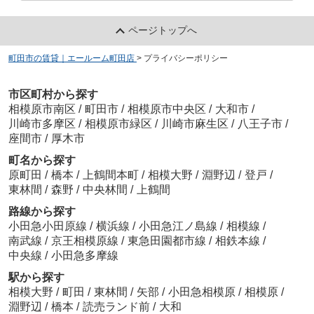
ページトップへ
町田市の賃貸｜エールーム町田店
>
プライバシーポリシー
市区町村から探す
相模原市南区
/
町田市
/
相模原市中央区
/
大和市
/
川崎市多摩区
/
相模原市緑区
/
川崎市麻生区
/
八王子市
/
座間市
/
厚木市
町名から探す
原町田
/
橋本
/
上鶴間本町
/
相模大野
/
淵野辺
/
登戸
/
東林間
/
森野
/
中央林間
/
上鶴間
路線から探す
小田急小田原線
/
横浜線
/
小田急江ノ島線
/
相模線
/
南武線
/
京王相模原線
/
東急田園都市線
/
相鉄本線
/
中央線
/
小田急多摩線
駅から探す
相模大野
/
町田
/
東林間
/
矢部
/
小田急相模原
/
相模原
/
淵野辺
/
橋本
/
読売ランド前
/
大和