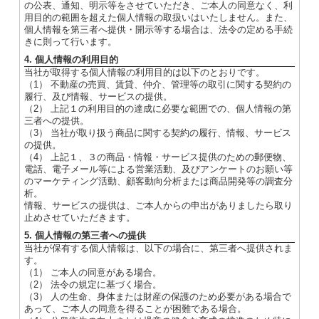
の公表、通知、明示等をさせていただき、ご本人の同意なく、利
用目的の範囲を超えた個人情報の取扱いはいたしません。また、
個人情報を第三者へ提供・開示等する場合は、法令の定める手続
きに則って行います。
4. 個人情報の利用目的
当社が取得する個人情報の利用目的は以下のとおりです。
（1） 不動産の売買、賃貸、仲介、管理等の取引に関する契約の
履行、及び情報、サービスの提供。
（2） 上記１の利用目的の達成に必要な範囲での、個人情報の第
三者への提供。
（3） 当社が取り扱う商品に関する契約の履行、情報、サービス
の提供。
（4） 上記１、３の商品・情報・サービス提供のための郵便物、
電話、電子メール等による営業活動、及びアンケートのお願い等
のマーケティング活動、顧客動向分析または商品開発等の調査分
析。
情報、サービスの提供は、ご本人からの申出がありましたら取り
止めさせていただきます。
5. 個人情報の第三者への提供
当社が保有する個人情報は、以下の場合に、第三者へ提供されま
す。
（1） ご本人の同意がある場合。
（2） 法令の規定に基づく場合。
（3） 人の生命、身体または財産の保護のため必要がある場合で
あって、ご本人の同意を得ることが困難である場合。