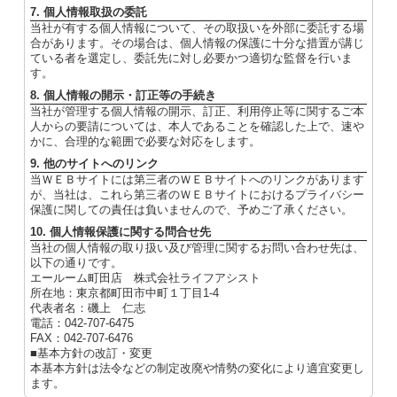
7. 個人情報取扱の委託
当社が有する個人情報について、その取扱いを外部に委託する場
合があります。その場合は、個人情報の保護に十分な措置が講じ
ている者を選定し、委託先に対し必要かつ適切な監督を行いま
す。
8. 個人情報の開示・訂正等の手続き
当社が管理する個人情報の開示、訂正、利用停止等に関するご本
人からの要請については、本人であることを確認した上で、速や
かに、合理的な範囲で必要な対応をします。
9. 他のサイトへのリンク
当ＷＥＢサイトには第三者のＷＥＢサイトへのリンクがあります
が、当社は、これら第三者のＷＥＢサイトにおけるプライバシー
保護に関しての責任は負いませんので、予めご了承ください。
10. 個人情報保護に関する問合せ先
当社の個人情報の取り扱い及び管理に関するお問い合わせ先は、
以下の通りです。
エールーム町田店 株式会社ライフアシスト
所在地：東京都町田市中町１丁目1-4
代表者名：磯上 仁志
電話：042-707-6475
FAX：042-707-6476
■基本方針の改訂・変更
本基本方針は法令などの制定改廃や情勢の変化により適宜変更し
ます。