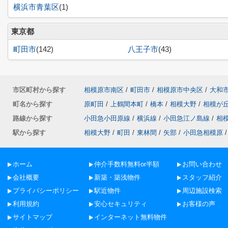
横浜市青葉区
(1)
東京都
町田市
(142)
八王子市
(43)
市区町村から探す
相模原市南区
/
町田市
/
相模原市中央区
/
大和
町名から探す
原町田
/
上鶴間本町
/
橋本
/
相模大野
/
相模が
路線から探す
小田急小田原線
/
横浜線
/
小田急江ノ島線
/
相
駅から探す
相模大野
/
町田
/
東林間
/
矢部
/
小田急相模原
/
ホーム
仲介手数料無料or半額
お問い合わせ
会社概要
新築・築浅物件
スタッフ紹介
プライバシーポリシー
駅近物件
周辺施設検索
利用規約
安心セキュリティ
お客様の声
サイトマップ
インターネット無料物件