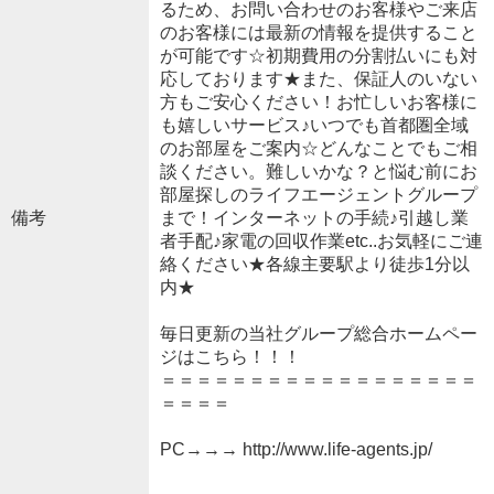
るため、お問い合わせのお客様やご来店
のお客様には最新の情報を提供すること
が可能です☆初期費用の分割払いにも対
応しております★また、保証人のいない
方もご安心ください！お忙しいお客様に
も嬉しいサービス♪いつでも首都圏全域
のお部屋をご案内☆どんなことでもご相
談ください。難しいかな？と悩む前にお
部屋探しのライフエージェントグループ
備考
まで！インターネットの手続♪引越し業
者手配♪家電の回収作業etc..お気軽にご連
絡ください★各線主要駅より徒歩1分以
内★
毎日更新の当社グループ総合ホームペー
ジはこちら！！！
＝＝＝＝＝＝＝＝＝＝＝＝＝＝＝＝＝＝
＝＝＝＝
PC→→→ http://www.life-agents.jp/