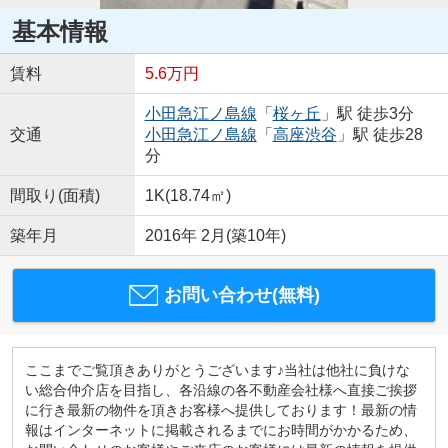
基本情報
賃料
5.6万円
小田急江ノ島線
「
桜ヶ丘
」駅 徒歩3分
交通
小田急江ノ島線
「
高座渋谷
」駅 徒歩28
分
間取り(面積)
1K(18.74㎡)
築年月
2016年 2月(築10年)
お問い合わせ(無料)
ここまでご覧頂きありがとうございます♪当社は他社に負けな
い総合仲介店を目指し、各沿線の各不動産会社様へ直接ご挨拶
に行き最新の物件を頂きお客様へ提供しております！最新の情
報はインターネットに掲載されるまでにお時間がかかるため、