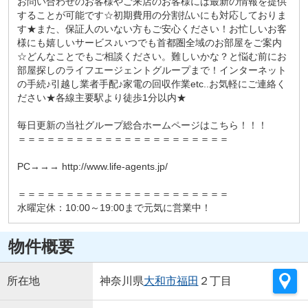
お問い合わせのお客様やご来店のお客様には最新の情報を提供
することが可能です☆初期費用の分割払いにも対応しておりま
す★また、保証人のいない方もご安心ください！お忙しいお客
様にも嬉しいサービス♪いつでも首都圏全域のお部屋をご案内
☆どんなことでもご相談ください。難しいかな？と悩む前にお
部屋探しのライフエージェントグループまで！インターネット
の手続♪引越し業者手配♪家電の回収作業etc..お気軽にご連絡く
ださい★各線主要駅より徒歩1分以内★
毎日更新の当社グループ総合ホームページはこちら！！！
＝＝＝＝＝＝＝＝＝＝＝＝＝＝＝＝＝＝＝＝＝＝
PC→→→ http://www.life-agents.jp/
＝＝＝＝＝＝＝＝＝＝＝＝＝＝＝＝＝＝＝＝＝＝
水曜定休：10:00～19:00まで元気に営業中！
物件概要
所在地
神奈川県
大和市
福田
２丁目