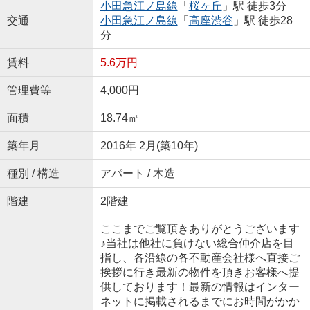
小田急江ノ島線
「
桜ヶ丘
」駅 徒歩3分
交通
小田急江ノ島線
「
高座渋谷
」駅 徒歩28
分
賃料
5.6万円
管理費等
4,000円
面積
18.74㎡
築年月
2016年 2月(築10年)
種別 / 構造
アパート / 木造
階建
2階建
ここまでご覧頂きありがとうございます
♪当社は他社に負けない総合仲介店を目
指し、各沿線の各不動産会社様へ直接ご
挨拶に行き最新の物件を頂きお客様へ提
供しております！最新の情報はインター
ネットに掲載されるまでにお時間がかか