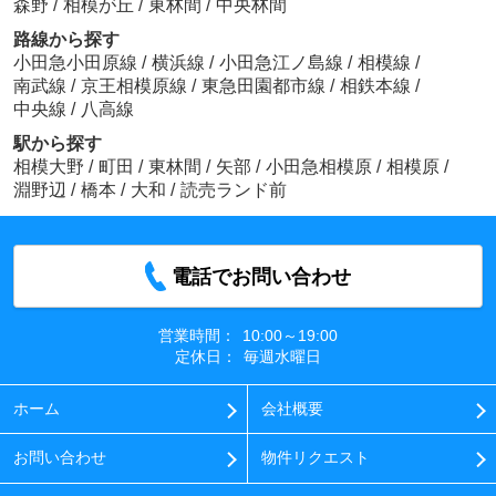
森野
/
相模が丘
/
東林間
/
中央林間
路線から探す
小田急小田原線
/
横浜線
/
小田急江ノ島線
/
相模線
/
南武線
/
京王相模原線
/
東急田園都市線
/
相鉄本線
/
中央線
/
八高線
駅から探す
相模大野
/
町田
/
東林間
/
矢部
/
小田急相模原
/
相模原
/
淵野辺
/
橋本
/
大和
/
読売ランド前
電話でお問い合わせ
営業時間：
10:00～19:00
定休日：
毎週水曜日
ホーム
会社概要
お問い合わせ
物件リクエスト