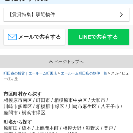
【賃貸特集】駅近物件
メールで共有する
LINEで共有する
ページトップへ
町田市の賃貸｜エールーム町田店
>
エールーム町田店の物件一覧
>
スカイビュ
ー桜ヶ丘
市区町村から探す
相模原市南区
/
町田市
/
相模原市中央区
/
大和市
/
川崎市多摩区
/
相模原市緑区
/
川崎市麻生区
/
八王子市
/
座間市
/
横浜市緑区
町名から探す
原町田
/
橋本
/
上鶴間本町
/
相模大野
/
淵野辺
/
登戸
/