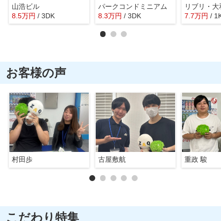
山浩ビル
パークコンドミニアム
リブリ・大
8.5
万
円
/ 3DK
8.3
万
円
/ 3DK
7.7
万
円
/ 1
お客様の声
村田歩
古屋敷航
重政 駿
こだわり特集