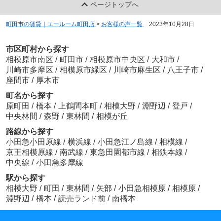
ページトップへ
町田市の賃貸｜エールーム町田店
>
お客様の声一覧
>
2023年10月28日
市区町村から探す
相模原市南区
/
町田市
/
相模原市中央区
/
大和市
/
川崎市多摩区
/
相模原市緑区
/
川崎市麻生区
/
八王子市
/
座間市
/
厚木市
町名から探す
原町田
/
橋本
/
上鶴間本町
/
相模大野
/
淵野辺
/
登戸
/
中央林間
/
森野
/
東林間
/
相模が丘
路線から探す
小田急小田原線
/
横浜線
/
小田急江ノ島線
/
相模線
/
京王相模原線
/
南武線
/
東急田園都市線
/
相鉄本線
/
中央線
/
小田急多摩線
駅から探す
相模大野
/
町田
/
東林間
/
矢部
/
小田急相模原
/
相模原
/
淵野辺
/
橋本
/
読売ランド前
/
南橋本