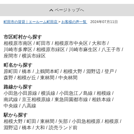
ページトップへ
町田市の賃貸｜エールーム町田店
>
お客様の声一覧
>
2024年07月11日
市区町村から探す
相模原市南区
/
町田市
/
相模原市中央区
/
大和市
/
川崎市多摩区
/
相模原市緑区
/
川崎市麻生区
/
八王子市
/
座間市
/
横浜市緑区
町名から探す
原町田
/
橋本
/
上鶴間本町
/
相模大野
/
淵野辺
/
登戸
/
森野
/
相模が丘
/
東林間
/
中央林間
路線から探す
小田急小田原線
/
横浜線
/
小田急江ノ島線
/
相模線
/
南武線
/
京王相模原線
/
東急田園都市線
/
相鉄本線
/
中央線
/
八高線
駅から探す
相模大野
/
町田
/
東林間
/
矢部
/
小田急相模原
/
相模原
/
淵野辺
/
橋本
/
大和
/
読売ランド前