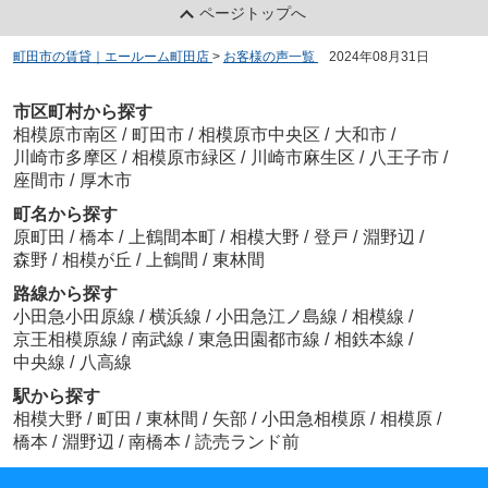
ページトップへ
町田市の賃貸｜エールーム町田店
>
お客様の声一覧
>
2024年08月31日
市区町村から探す
相模原市南区
/
町田市
/
相模原市中央区
/
大和市
/
川崎市多摩区
/
相模原市緑区
/
川崎市麻生区
/
八王子市
/
座間市
/
厚木市
町名から探す
原町田
/
橋本
/
上鶴間本町
/
相模大野
/
登戸
/
淵野辺
/
森野
/
相模が丘
/
上鶴間
/
東林間
路線から探す
小田急小田原線
/
横浜線
/
小田急江ノ島線
/
相模線
/
京王相模原線
/
南武線
/
東急田園都市線
/
相鉄本線
/
中央線
/
八高線
駅から探す
相模大野
/
町田
/
東林間
/
矢部
/
小田急相模原
/
相模原
/
橋本
/
淵野辺
/
南橋本
/
読売ランド前