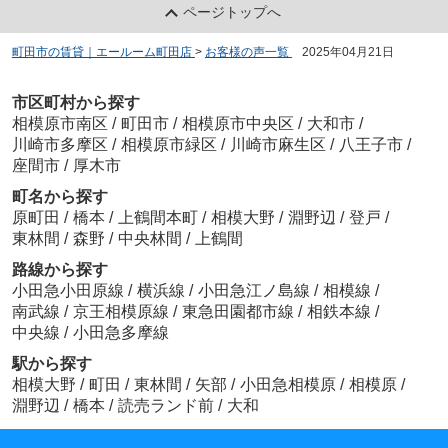
ページトップへ
町田市の賃貸｜エールーム町田店
>
お客様の声一覧
>
2025年04月21日
市区町村から探す
相模原市南区
/
町田市
/
相模原市中央区
/
大和市
/
川崎市多摩区
/
相模原市緑区
/
川崎市麻生区
/
八王子市
/
座間市
/
厚木市
町名から探す
原町田
/
橋本
/
上鶴間本町
/
相模大野
/
淵野辺
/
登戸
/
東林間
/
森野
/
中央林間
/
上鶴間
路線から探す
小田急小田原線
/
横浜線
/
小田急江ノ島線
/
相模線
/
南武線
/
京王相模原線
/
東急田園都市線
/
相鉄本線
/
中央線
/
小田急多摩線
駅から探す
相模大野
/
町田
/
東林間
/
矢部
/
小田急相模原
/
相模原
/
淵野辺
/
橋本
/
読売ランド前
/
大和