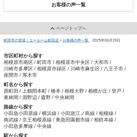
お客様の声一覧
ページトップへ
町田市の賃貸｜エールーム町田店
>
お客様の声一覧
>
2025年06月29日
市区町村から探す
相模原市南区
/
町田市
/
相模原市中央区
/
大和市
/
川崎市多摩区
/
相模原市緑区
/
川崎市麻生区
/
八王子市
/
座間市
/
厚木市
町名から探す
原町田
/
上鶴間本町
/
橋本
/
相模大野
/
相模が丘
/
登戸
/
東林間
/
淵野辺
/
森野
/
中央林間
路線から探す
小田急小田原線
/
横浜線
/
小田急江ノ島線
/
相模線
/
南武線
/
京王相模原線
/
東急田園都市線
/
相鉄本線
/
小田急多摩線
/
中央線
駅から探す