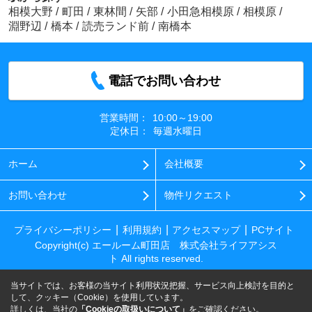
相模大野
/
町田
/
東林間
/
矢部
/
小田急相模原
/
相模原
/
淵野辺
/
橋本
/
読売ランド前
/
南橋本
電話でお問い合わせ
営業時間：
10:00～19:00
定休日：
毎週水曜日
ホーム
会社概要
お問い合わせ
物件リクエスト
プライバシーポリシー
利用規約
アクセスマップ
PCサイト
Copyright(c) エールーム町田店 株式会社ライフアシス
ト All rights reserved.
当サイトでは、お客様の当サイト利用状況把握、サービス向上検討を目的と
して、クッキー（Cookie）を使用しています。
詳しくは、当社の
「Cookieの取扱いについて」
をご確認ください。