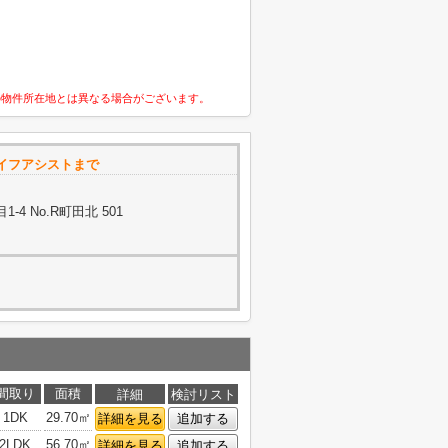
の物件所在地とは異なる場合がございます。
イフアシストまで
4 No.R町田北 501
間取り
面積
詳細
検討リスト
1DK
29.70㎡
詳細を見る
追加する
2LDK
56.70㎡
詳細を見る
追加する