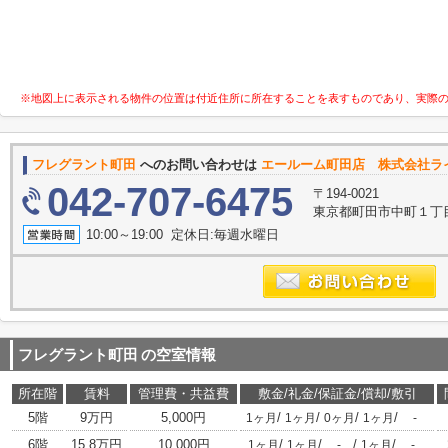
※地図上に表示される物件の位置は付近住所に所在することを表すものであり、実際
フレグラント町田
へのお問い合わせは
エールーム町田店 株式会社ラ
042-707-6475
〒194-0021
東京都町田市中町１丁目1-
10:00～19:00 定休日:毎週水曜日
フレグラント町田
の空室情報
所在階
賃料
管理費・共益費
敷金/礼金/保証金/償却/敷引
5階
9万円
5,000円
/
/
/
/
1ヶ月
1ヶ月
0ヶ月
1ヶ月
-
6階
15.8万円
10,000円
/
/
/
/
1ヶ月
1ヶ月
-
1ヶ月
-