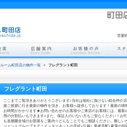
営業時
ールーム町田店の物件一覧
>
フレグラント町田
フレグラント町田
ここまでご覧頂きありがとうございます♪当社は他社に負けない総合仲介
接ご挨拶に行き最新の物件を頂き、お客様へ提供しております！最新の情
お時間がかかります★お問い合わせのお客様やご来店のお客様には、最新
用の分割払いもできます⭐︎また、保証人のいない方もご安心ください！お
も首都圏全域のお部屋をご案内☆どんなことでもご相談ください。難しい
ジェントグループまで！インターネットの手続♪引越し業者手配♪家電の回収作