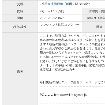
小田急小田原線
「
町田
」駅 徒歩5分
交通
賃料
9万円～17.56万円
管理費・共
面積
29.70㎡～62.10㎡
築年月（築
マンション / 鉄筋コンクリー
種別/構造
階建
ト
ここまでご覧頂きありがとうございます♪当社
各沿線の各不動産会社様へ直接ご挨拶に行き最
ます！最新の情報はインターネットに掲載され
合わせのお客様やご来店のお客様には、最新の
用の分割払いもできます⭐︎また、保証人のいな
にも嬉しいサービス♪いつでも首都圏全域のお
ださい。難しいかな？と悩む前にお部屋探しの
ターネットの手続♪引越し業者手配♪家電の回収作
主要駅より徒歩1分以内★
備考
毎日更新の当社グループ総合ホームページはこ
＝＝＝＝＝＝＝＝＝＝＝＝＝＝＝＝＝＝＝＝＝
PC→→→ http://www.life-agents.jp/
＝＝＝＝＝＝＝＝＝＝＝＝＝＝＝＝＝＝＝＝＝