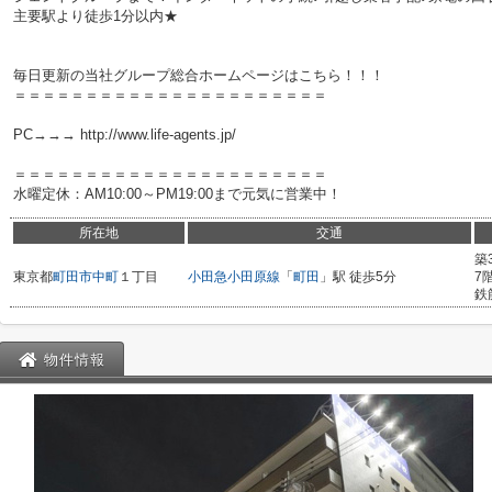
主要駅より徒歩1分以内★
毎日更新の当社グループ総合ホームページはこちら！！！
＝＝＝＝＝＝＝＝＝＝＝＝＝＝＝＝＝＝＝＝＝＝
PC→→→ http://www.life-agents.jp/
＝＝＝＝＝＝＝＝＝＝＝＝＝＝＝＝＝＝＝＝＝＝
水曜定休：AM10:00～PM19:00まで元気に営業中！
所在地
交通
築
東京都
町田市
中町
１丁目
小田急小田原線
「
町田
」駅 徒歩5分
7
鉄
物件情報