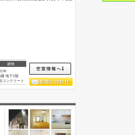
建物
空室情報へ
31年
階建 地下1階
筋コンクリート