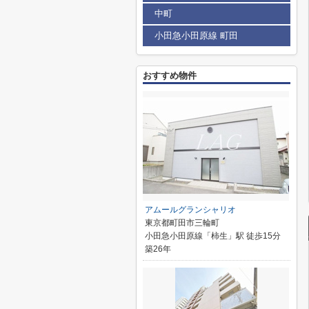
中町
小田急小田原線 町田
おすすめ物件
アムールグランシャリオ
東京都町田市三輪町
小田急小田原線「柿生」駅 徒歩15分
築26年