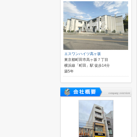
エスワンハイツ高ヶ坂
東京都町田市高ヶ坂７丁目
横浜線「町田」駅 徒歩14分
築5年