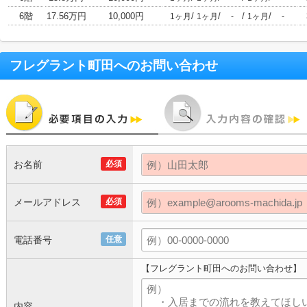
6階
17.56万円
10,000円
/
/
/
/
1ヶ月
1ヶ月
-
1ヶ月
-
フレグラント町田
へのお問い合わせ
お名前
必須
メールアドレス
必須
電話番号
任意
【フレグラント町田へのお問い合わせ】
内容