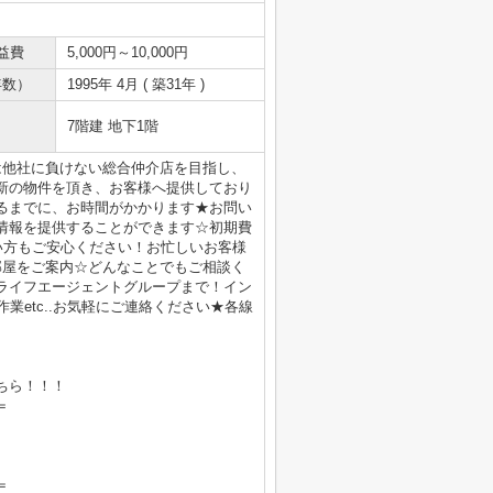
益費
5,000円～10,000円
年数）
1995年 4月 ( 築31年 )
7階建 地下1階
は他社に負けない総合仲介店を目指し、
新の物件を頂き、お客様へ提供しており
るまでに、お時間がかかります★お問い
情報を提供することができます☆初期費
い方もご安心ください！お忙しいお客様
部屋をご案内☆どんなことでもご相談く
ライフエージェントグループまで！イン
業etc..お気軽にご連絡ください★各線
ちら！！！
＝
＝