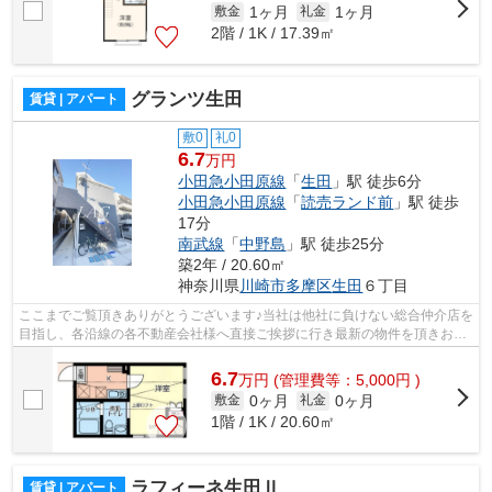
1ヶ月
1ヶ月
敷金
礼金
2階 / 1K / 17.39㎡
グランツ生田
賃貸 | アパート
敷0
礼0
6.7
万円
小田急小田原線
「
生田
」駅 徒歩6分
小田急小田原線
「
読売ランド前
」駅 徒歩
17分
南武線
「
中野島
」駅 徒歩25分
築2年 / 20.60㎡
神奈川県
川崎市多摩区
生田
６丁目
ここまでご覧頂きありがとうございます♪当社は他社に負けない総合仲介店を
目指し、各沿線の各不動産会社様へ直接ご挨拶に行き最新の物件を頂きお客
様へ提供しております！最新の情報は...
6.7
万
円
(管理費等：5,000円 )
0ヶ月
0ヶ月
敷金
礼金
1階 / 1K / 20.60㎡
ラフィーネ生田Ⅱ
賃貸 | アパート