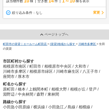
10
14
1～10
該当物件数
棟
空き数
件
棟を表示
変更
絞り込み条件：
なし
ページトップへ
町田市の賃貸｜エールーム町田店
>
(賃貸)地域から探す
>
川崎市多摩区
>
生田
の賃貸
市区町村から探す
相模原市南区
/
町田市
/
相模原市中央区
/
大和市
/
川崎市多摩区
/
相模原市緑区
/
川崎市麻生区
/
八王子市
/
座間市
/
厚木市
町名から探す
原町田
/
橋本
/
上鶴間本町
/
相模大野
/
相模が丘
/
登戸
/
淵野辺
/
中央林間
/
森野
/
東林間
路線から探す
小田急小田原線
/
横浜線
/
小田急江ノ島線
/
相模線
/