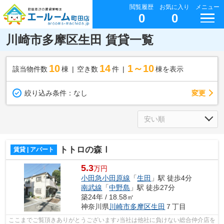
閲覧履歴
お気に入り
メニュー
0
0
川崎市多摩区生田 賃貸一覧
10
14
1～10
該当物件数
棟
空き数
件
棟を表示
変更
絞り込み条件：
なし
トトロの森Ⅰ
賃貸 | アパート
5.3
万円
小田急小田原線
「
生田
」駅 徒歩4分
南武線
「
中野島
」駅 徒歩27分
築24年 / 18.58㎡
神奈川県
川崎市多摩区
生田
７丁目
ここまでご覧頂きありがとうございます♪当社は他社に負けない総合仲介店を