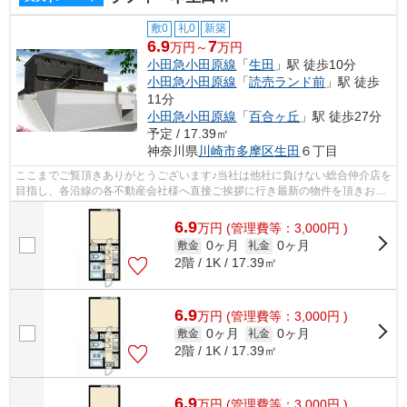
敷0
礼0
新築
6.9
7
万円～
万円
小田急小田原線
「
生田
」駅 徒歩10分
小田急小田原線
「
読売ランド前
」駅 徒歩
11分
小田急小田原線
「
百合ヶ丘
」駅 徒歩27分
予定 / 17.39㎡
神奈川県
川崎市多摩区
生田
６丁目
ここまでご覧頂きありがとうございます♪当社は他社に負けない総合仲介店を
目指し、各沿線の各不動産会社様へ直接ご挨拶に行き最新の物件を頂きお客
様へ提供しております！最新の情報は...
6.9
万
円
(管理費等：3,000円 )
0ヶ月
0ヶ月
敷金
礼金
2階 / 1K / 17.39㎡
6.9
万
円
(管理費等：3,000円 )
0ヶ月
0ヶ月
敷金
礼金
2階 / 1K / 17.39㎡
6.9
万
円
(管理費等：3,000円 )