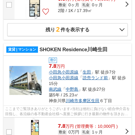
0ヶ月
0ヶ月
敷金
礼金
2階 / 1K / 17.39㎡
2
残り
件を表示する
SHOKEN Residence川崎生田
賃貸 | マンション
敷0
7.8
万円
小田急小田原線
「
生田
」駅 徒歩7分
小田急小田原線
「
読売ランド前
」駅 徒歩
15分
南武線
「
中野島
」駅 徒歩27分
築5年 / 25.23㎡
神奈川県
川崎市多摩区
生田
６丁目
ここまでご覧頂きありがとうございます♪当社は他社に負けない総合仲介店を
目指し、各沿線の各不動産会社様へ直接ご挨拶に行き最新の物件を頂きお客
様へ提供しております！最新の情報は...
7.8
万
円
(管理費等：10,000円 )
0万円
1ヶ月
敷金
礼金