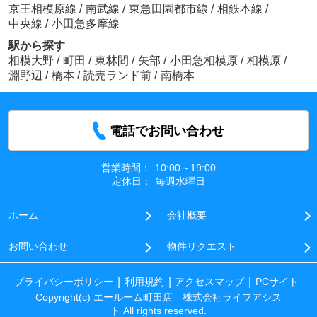
京王相模原線
/
南武線
/
東急田園都市線
/
相鉄本線
/
中央線
/
小田急多摩線
駅から探す
相模大野
/
町田
/
東林間
/
矢部
/
小田急相模原
/
相模原
/
淵野辺
/
橋本
/
読売ランド前
/
南橋本
電話でお問い合わせ
営業時間：
10:00～19:00
定休日：
毎週水曜日
ホーム
会社概要
お問い合わせ
物件リクエスト
プライバシーポリシー
利用規約
アクセスマップ
PCサイト
Copyright(c) エールーム町田店 株式会社ライフアシス
ト All rights reserved.