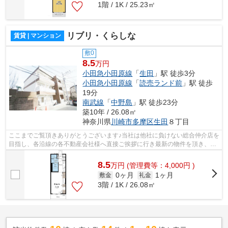
1階 / 1K / 25.23㎡
リブリ・くらしな
賃貸 | マンション
敷0
8.5
万円
小田急小田原線
「
生田
」駅 徒歩3分
小田急小田原線
「
読売ランド前
」駅 徒歩
19分
南武線
「
中野島
」駅 徒歩23分
築10年 / 26.08㎡
神奈川県
川崎市多摩区
生田
８丁目
ここまでご覧頂きありがとうございます♪当社は他社に負けない総合仲介店を
目指し、各沿線の各不動産会社様へ直接ご挨拶に行き最新の物件を頂き、お
客様へ提供しております！最新の情報...
8.5
万
円
(管理費等：4,000円 )
0ヶ月
1ヶ月
敷金
礼金
3階 / 1K / 26.08㎡