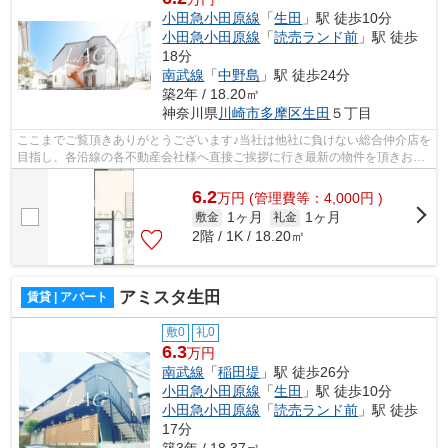
小田急小田原線
「
生田
」駅 徒歩10分
小田急小田原線
「
読売ランド前
」駅 徒歩
18分
南武線
「
中野島
」駅 徒歩24分
築2年 / 18.20㎡
神奈川県
川崎市多摩区
生田
５丁目
ここまでご覧頂きありがとうございます♪当社は他社に負けない総合仲介店を
目指し、各沿線の各不動産会社様へ直接ご挨拶に行き最新の物件を頂きお客
様へ提供しております！最新の情報は...
6.2
万
円
(管理費等：4,000円 )
1ヶ月
1ヶ月
敷金
礼金
2階 / 1K / 18.20㎡
アミスタ生田
賃貸 | アパート
敷0
礼0
6.3
万円
南武線
「
稲田堤
」駅 徒歩26分
小田急小田原線
「
生田
」駅 徒歩10分
小田急小田原線
「
読売ランド前
」駅 徒歩
17分
築3年 / 18.37㎡