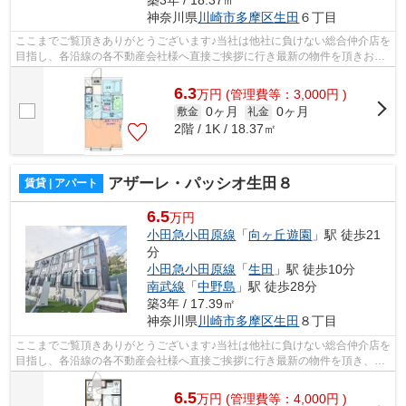
神奈川県
川崎市多摩区
生田
６丁目
ここまでご覧頂きありがとうございます♪当社は他社に負けない総合仲介店を
目指し、各沿線の各不動産会社様へ直接ご挨拶に行き最新の物件を頂きお客
様へ提供しております！最新の情報は...
6.3
万
円
(管理費等：3,000円 )
0ヶ月
0ヶ月
敷金
礼金
2階 / 1K / 18.37㎡
アザーレ・パッシオ生田８
賃貸 | アパート
6.5
万円
小田急小田原線
「
向ヶ丘遊園
」駅 徒歩21
分
小田急小田原線
「
生田
」駅 徒歩10分
南武線
「
中野島
」駅 徒歩28分
築3年 / 17.39㎡
神奈川県
川崎市多摩区
生田
８丁目
ここまでご覧頂きありがとうございます♪当社は他社に負けない総合仲介店を
目指し、各沿線の各不動産会社様へ直接ご挨拶に行き最新の物件を頂き、お
客様へ提供しております！最新の情報...
6.5
万
円
(管理費等：4,000円 )