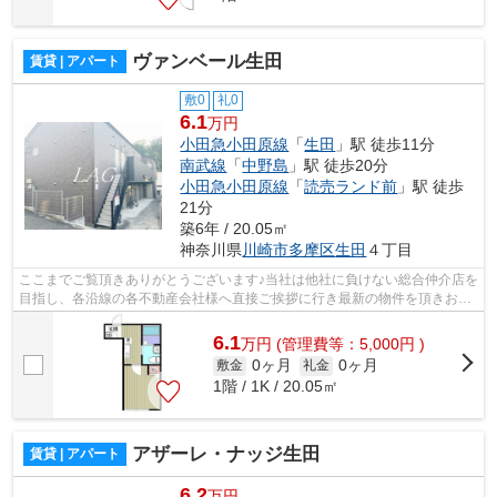
ヴァンベール生田
賃貸 | アパート
敷0
礼0
6.1
万円
小田急小田原線
「
生田
」駅 徒歩11分
南武線
「
中野島
」駅 徒歩20分
小田急小田原線
「
読売ランド前
」駅 徒歩
21分
築6年 / 20.05㎡
神奈川県
川崎市多摩区
生田
４丁目
ここまでご覧頂きありがとうございます♪当社は他社に負けない総合仲介店を
目指し、各沿線の各不動産会社様へ直接ご挨拶に行き最新の物件を頂きお客
様へ提供しております！最新の情報は...
6.1
万
円
(管理費等：5,000円 )
0ヶ月
0ヶ月
敷金
礼金
1階 / 1K / 20.05㎡
アザーレ・ナッジ生田
賃貸 | アパート
6.2
万円