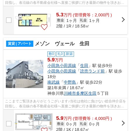
目指し、各沿線の各不動産会社様へ直接ご挨拶に行き最新の物件を頂きお客
様へ提供しております！最新の情報は...
5.3
万
円
(管理費等：2,000円 )
1ヶ月
1ヶ月
敷金
礼金
2階 / 1R / 18.58㎡
メゾン ヴェール 生田
賃貸 | アパート
敷0
礼0
新築
5.9
万円
小田急小田原線
「
生田
」駅 徒歩9分
小田急小田原線
「
読売ランド前
」駅 徒歩
18分
南武線
「
中野島
」駅 徒歩22分
築1年未満 / 18.67㎡
神奈川県
川崎市多摩区
生田
５丁目
ここまでご覧頂きありがとうございます♪当社は他社に負けない総合仲介店を
目指し、各沿線の各不動産会社様へ直接ご挨拶に行き最新の物件を頂きお客
様へ提供しております！最新の情報は...
5.9
万
円
(管理費等：4,000円 )
0ヶ月
0ヶ月
敷金
礼金
2階 / 1K / 18.67㎡