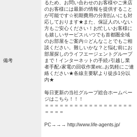
るため、お問い合わせのお客様やご来店
のお客様には最新の情報を提供すること
が可能です☆初期費用の分割払いにも対
応しております★また、保証人のいない
方もご安心ください！お忙しいお客様に
も嬉しいサービス♪いつでも首都圏全域
のお部屋をご案内☆どんなことでもご相
談ください。難しいかな？と悩む前にお
部屋探しのライフエージェントグループ
備考
まで！インターネットの手続♪引越し業
者手配♪家電の回収作業etc..お気軽にご連
絡ください★各線主要駅より徒歩1分以
内★
毎日更新の当社グループ総合ホームペー
ジはこちら！！！
＝＝＝＝＝＝＝＝＝＝＝＝＝＝＝＝＝＝
＝＝＝＝
PC→→→ http://www.life-agents.jp/