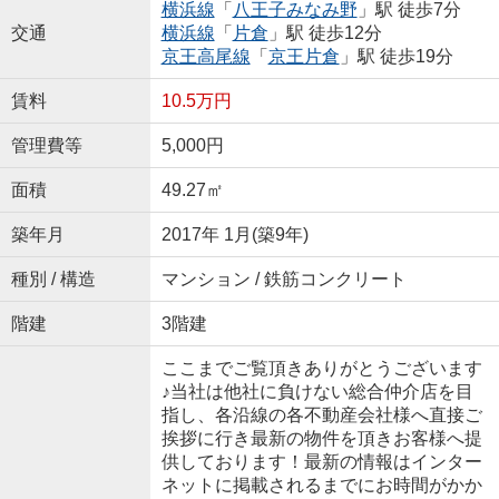
横浜線
「
八王子みなみ野
」駅 徒歩7分
交通
横浜線
「
片倉
」駅 徒歩12分
京王高尾線
「
京王片倉
」駅 徒歩19分
賃料
10.5万円
管理費等
5,000円
面積
49.27㎡
築年月
2017年 1月(築9年)
種別 / 構造
マンション / 鉄筋コンクリート
階建
3階建
ここまでご覧頂きありがとうございます
♪当社は他社に負けない総合仲介店を目
指し、各沿線の各不動産会社様へ直接ご
挨拶に行き最新の物件を頂きお客様へ提
供しております！最新の情報はインター
ネットに掲載されるまでにお時間がかか