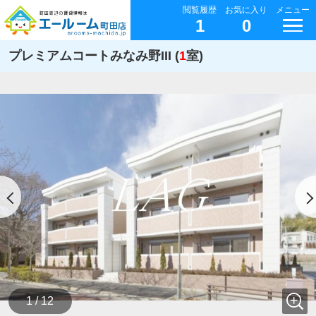
閲覧履歴
お気に入り
メニュー
1
0
プレミアムコートみなみ野III (
1
室)
1 / 12