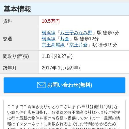
基本情報
賃料
10.5万円
横浜線
「
八王子みなみ野
」駅 徒歩7分
交通
横浜線
「
片倉
」駅 徒歩12分
京王高尾線
「
京王片倉
」駅 徒歩19分
間取り(面積)
1LDK(49.27㎡)
築年月
2017年 1月(築9年)
お問い合わせ(無料)
ここまでご覧頂きありがとうございます♪当社は他社に負けな
い総合仲介店を目指し、各沿線の各不動産会社様へ直接ご挨拶
に行き最新の物件を頂きお客様へ提供しております！最新の情
報はインターネットに掲載されるまでにお時間がかかるため、