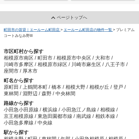
ページトップへ
町田市の賃貸｜エールーム町田店
>
エールーム町田店の物件一覧
>
プレミアム
コートみなみ野III
市区町村から探す
相模原市南区
/
町田市
/
相模原市中央区
/
大和市
/
川崎市多摩区
/
相模原市緑区
/
川崎市麻生区
/
八王子市
/
座間市
/
厚木市
町名から探す
原町田
/
上鶴間本町
/
橋本
/
相模大野
/
相模が丘
/
登戸
/
東林間
/
淵野辺
/
森野
/
中央林間
路線から探す
小田急小田原線
/
横浜線
/
小田急江ノ島線
/
相模線
/
京王相模原線
/
東急田園都市線
/
南武線
/
相鉄本線
/
小田急多摩線
/
中央線
駅から探す
相模大野
/
町田
/
東林間
/
矢部
/
小田急相模原
/
相模原
/