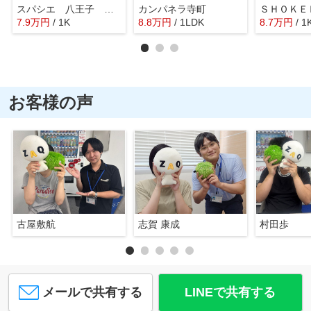
スパシエ 八王子 クレストタワー
カンパネラ寺町
7.9
万
円
/ 1K
8.8
万
円
/ 1LDK
8.7
万
円
/ 1
お客様の声
古屋敷航
志賀 康成
村田歩
メールで共有する
LINEで共有する