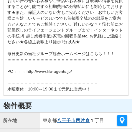
お問い合わせのお客様やご来店のお客様には最新の情報を提供
することが可能です☆初期費用の分割払いにも対応しておりま
す★また、保証人のいない方もご安心ください！お忙しいお客
様にも嬉しいサービス♪いつでも首都圏全域のお部屋をご案内
☆どんなことでもご相談ください。難しいかな？と悩む前にお
部屋探しのライフエージェントグループまで！インターネット
の手続♪引越し業者手配♪家電の回収作業etc..お気軽にご連絡く
ださい★各線主要駅より徒歩1分以内★
毎日更新の当社グループ総合ホームページはこちら！！！
＝＝＝＝＝＝＝＝＝＝＝＝＝＝＝＝＝＝＝＝＝＝
PC→→→ http://www.life-agents.jp/
＝＝＝＝＝＝＝＝＝＝＝＝＝＝＝＝＝＝＝＝＝＝
水曜定休：10:00～19:00まで元気に営業中！
物件概要
所在地
東京都
八王子市
西片倉
１丁目