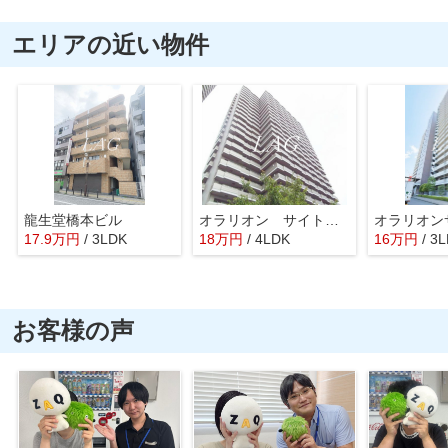
エリアの近い物件
龍生堂橋本ビル
オラリオン サイト ４番館
17.9
万
円
/ 3LDK
18
万
円
/ 4LDK
16
万
円
/ 3
お客様の声