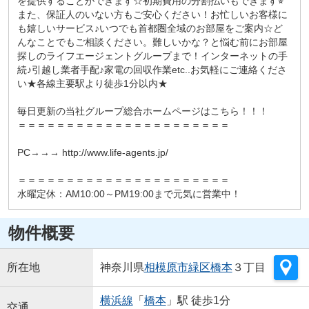
を提供することができます☆初期費用の分割払いもできます⭐︎
また、保証人のいない方もご安心ください！お忙しいお客様に
も嬉しいサービス♪いつでも首都圏全域のお部屋をご案内☆ど
んなことでもご相談ください。難しいかな？と悩む前にお部屋
探しのライフエージェントグループまで！インターネットの手
続♪引越し業者手配♪家電の回収作業etc..お気軽にご連絡くださ
い★各線主要駅より徒歩1分以内★
毎日更新の当社グループ総合ホームページはこちら！！！
＝＝＝＝＝＝＝＝＝＝＝＝＝＝＝＝＝＝＝＝＝＝
PC→→→ http://www.life-agents.jp/
＝＝＝＝＝＝＝＝＝＝＝＝＝＝＝＝＝＝＝＝＝＝
水曜定休：AM10:00～PM19:00まで元気に営業中！
物件概要
所在地
神奈川県
相模原市緑区
橋本
３丁目
横浜線
「
橋本
」駅 徒歩1分
交通