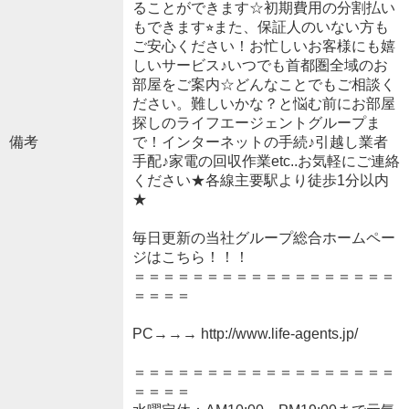
ることができます☆初期費用の分割払い
もできます⭐︎また、保証人のいない方も
ご安心ください！お忙しいお客様にも嬉
しいサービス♪いつでも首都圏全域のお
部屋をご案内☆どんなことでもご相談く
ださい。難しいかな？と悩む前にお部屋
探しのライフエージェントグループま
備考
で！インターネットの手続♪引越し業者
手配♪家電の回収作業etc..お気軽にご連絡
ください★各線主要駅より徒歩1分以内
★
毎日更新の当社グループ総合ホームペー
ジはこちら！！！
＝＝＝＝＝＝＝＝＝＝＝＝＝＝＝＝＝＝
＝＝＝＝
PC→→→ http://www.life-agents.jp/
＝＝＝＝＝＝＝＝＝＝＝＝＝＝＝＝＝＝
＝＝＝＝