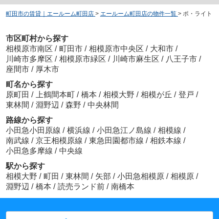
町田市の賃貸｜エールーム町田店
>
エールーム町田店の物件一覧
>
ポ・ライト
市区町村から探す
相模原市南区
/
町田市
/
相模原市中央区
/
大和市
/
川崎市多摩区
/
相模原市緑区
/
川崎市麻生区
/
八王子市
/
座間市
/
厚木市
町名から探す
原町田
/
上鶴間本町
/
橋本
/
相模大野
/
相模が丘
/
登戸
/
東林間
/
淵野辺
/
森野
/
中央林間
路線から探す
小田急小田原線
/
横浜線
/
小田急江ノ島線
/
相模線
/
南武線
/
京王相模原線
/
東急田園都市線
/
相鉄本線
/
小田急多摩線
/
中央線
駅から探す
相模大野
/
町田
/
東林間
/
矢部
/
小田急相模原
/
相模原
/
淵野辺
/
橋本
/
読売ランド前
/
南橋本