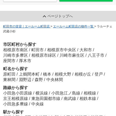
ページトップへ
町田市の賃貸｜エールーム町田店
>
エールーム町田店の物件一覧
>
ラルーチェ
武蔵小杉
市区町村から探す
相模原市南区
/
町田市
/
相模原市中央区
/
大和市
/
川崎市多摩区
/
相模原市緑区
/
川崎市麻生区
/
八王子市
/
座間市
/
厚木市
町名から探す
原町田
/
上鶴間本町
/
橋本
/
相模大野
/
相模が丘
/
登戸
/
東林間
/
淵野辺
/
森野
/
中央林間
路線から探す
小田急小田原線
/
横浜線
/
小田急江ノ島線
/
相模線
/
京王相模原線
/
東急田園都市線
/
南武線
/
相鉄本線
/
小田急多摩線
/
中央線
駅から探す