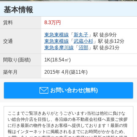
基本情報
賃料
8.3万円
東急東横線
「
新丸子
」駅 徒歩9分
交通
東急東横線
「
武蔵小杉
」駅 徒歩12分
東急多摩川線
「
沼部
」駅 徒歩21分
間取り(面積)
1K(18.54㎡)
築年月
2015年 4月(築11年)
お問い合わせ(無料)
ここまでご覧頂きありがとうございます♪当社は他社に負けな
い総合仲介店を目指し、各沿線の各不動産会社様へ直接ご挨拶
に行き最新の物件を頂きお客様へ提供しております！最新の情
報はインターネットに掲載されるまでにお時間がかかるため、