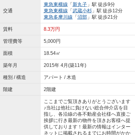
東急東横線
「
新丸子
」駅 徒歩9分
交通
東急東横線
「
武蔵小杉
」駅 徒歩12分
東急多摩川線
「
沼部
」駅 徒歩21分
賃料
8.3万円
管理費等
5,000円
面積
18.54㎡
築年月
2015年 4月(築11年)
種別 / 構造
アパート / 木造
階建
2階建
ここまでご覧頂きありがとうございます
♪当社は他社に負けない総合仲介店を目
指し、各沿線の各不動産会社様へ直接ご
挨拶に行き最新の物件を頂きお客様へ提
供しております！最新の情報はインター
ネットに掲載されるまでにお時間がかか