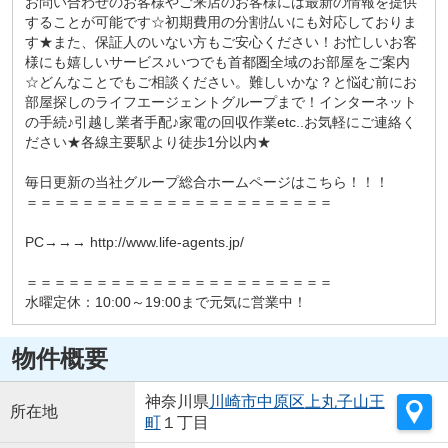
お問い合わせのお客様やご来店のお客様には最新の情報を提供
することが可能です☆初期費用の分割払いにも対応しておりま
す★また、保証人のいない方もご安心ください！お忙しいお客
様にも嬉しいサービス♪いつでも首都圏全域のお部屋をご案内
☆どんなことでもご相談ください。難しいかな？と悩む前にお
部屋探しのライフエージェントグループまで！インターネット
の手続♪引越し業者手配♪家電の回収作業etc..お気軽にご連絡く
ださい★各線主要駅より徒歩1分以内★
毎日更新の当社グループ総合ホームページはこちら！！！
＝＝＝＝＝＝＝＝＝＝＝＝＝＝＝＝＝＝＝＝＝＝
PC→→→ http://www.life-agents.jp/
＝＝＝＝＝＝＝＝＝＝＝＝＝＝＝＝＝＝＝＝＝＝
水曜定休：10:00～19:00まで元気に営業中！
物件概要
神奈川県
川崎市中原区
上丸子山王
所在地
町
１丁目