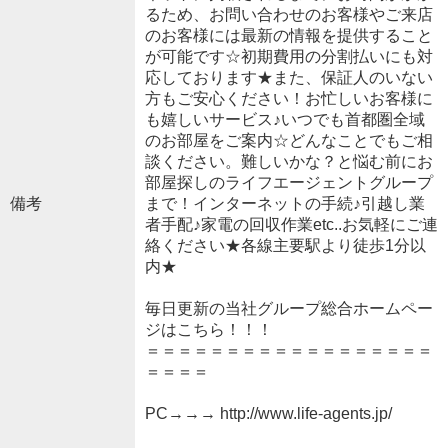
るため、お問い合わせのお客様やご来店
のお客様には最新の情報を提供すること
が可能です☆初期費用の分割払いにも対
応しております★また、保証人のいない
方もご安心ください！お忙しいお客様に
も嬉しいサービス♪いつでも首都圏全域
のお部屋をご案内☆どんなことでもご相
談ください。難しいかな？と悩む前にお
部屋探しのライフエージェントグループ
備考
まで！インターネットの手続♪引越し業
者手配♪家電の回収作業etc..お気軽にご連
絡ください★各線主要駅より徒歩1分以
内★
毎日更新の当社グループ総合ホームペー
ジはこちら！！！
＝＝＝＝＝＝＝＝＝＝＝＝＝＝＝＝＝＝
＝＝＝＝
PC→→→ http://www.life-agents.jp/