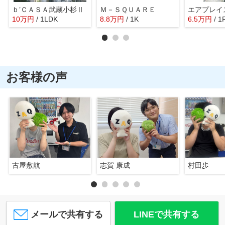
ｂ’ＣＡＳＡ武蔵小杉Ⅱ
Ｍ－ＳＱＵＡＲＥ
エアプレイ
10
万
円
/ 1LDK
8.8
万
円
/ 1K
6.5
万
円
/ 1
お客様の声
古屋敷航
志賀 康成
村田歩
メールで共有する
LINEで共有する