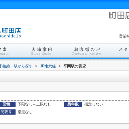
営業時
貸)路線・駅から探す
>
JR南武線
>
平間駅の賃貸
面積
下限なし～上限なし
築年数
指定しない
間取り
指定なし