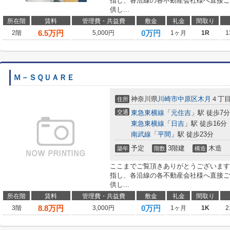
指し、各沿線の各不動産会社様へ直接ご
供し...
所在階
賃料
管理費・共益費
敷金
礼金
間取り
6.5
万円
0万円
2階
5,000円
1ヶ月
1R
1
Ｍ－ＳＱＵＡＲＥ
神奈川県
川崎市中原区
木月
４丁
住所
交通
東急東横線
「
元住吉
」駅 徒歩7分
東急東横線
「
日吉
」駅 徒歩16分
南武線
「
平間
」駅 徒歩23分
予定
3階建
木造
築年
階数
構造
ここまでご覧頂きありがとうございます
指し、各沿線の各不動産会社様へ直接ご
供し...
所在階
賃料
管理費・共益費
敷金
礼金
間取り
8.8
万円
0万円
3階
3,000円
1ヶ月
1K
2