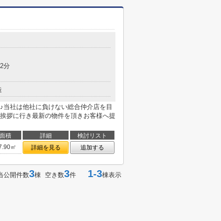
2分
造
♪当社は他社に負けない総合仲介店を目
挨拶に行き最新の物件を頂きお客様へ提
面積
詳細
検討リスト
7.90㎡
詳細を見る
追加する
3
3
1-3
当公開件数
棟 空き数
件
棟表示