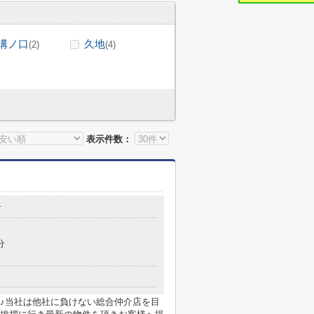
溝ノ口
久地
(2)
(4)
表示件数：
町
分
♪当社は他社に負けない総合仲介店を目