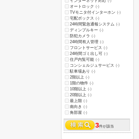
インターネット対応
(-)
オートロック
(-)
TVモニタ付インターホン
(-)
宅配ボックス
(-)
24時間緊急通報システム
(-)
ディンプルキー
(-)
防犯カメラ
(-)
24時間有人管理
(-)
フロントサービス
(-)
24時間ゴミ出し可
(-)
住戸内覧可能
(-)
コンシェルジュサービス
(-)
駐車場あり
(-)
2階以上
(-)
1階の物件
(-)
10階以上
(-)
20階以上
(-)
最上階
(-)
南向き
(-)
角部屋
(-)
3
件が該当