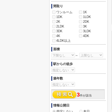
間取り
ワンルーム
1K
1DK
1LDK
2K
2DK
2LDK
3K
3DK
3LDK
4K
4DK
4LDK以上
面積
～
駅からの徒歩
築年数
3
件が該当
情報公開日
指定しない
本日