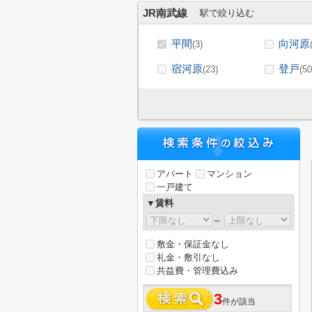
JR南武線
駅で絞り込む
平間
向河原
(3)
宿河原
登戸
(23)
(50
アパート
マンション
一戸建て
▼賃料
～
敷金・保証金なし
礼金・敷引なし
共益費・管理費込み
3
件が該当