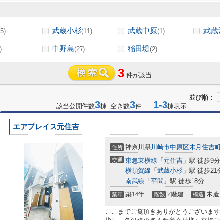
武蔵小杉
武蔵中原
武蔵
(5)
(11)
(1)
中野島
稲田堤
)
(27)
(2)
3
件が該当
並び順：
3
3
1-3
該当公開件数
棟 空き数
件
棟表示
エアプレイス元住吉
神奈川県
川崎市中原区
木月住吉
住所
交通
東急東横線
「
元住吉
」駅 徒歩9分
横須賀線
「
武蔵小杉
」駅 徒歩21
南武線
「
平間
」駅 徒歩18分
築14年
2階建
木造
築年
階数
構造
ここまでご覧頂きありがとうございます