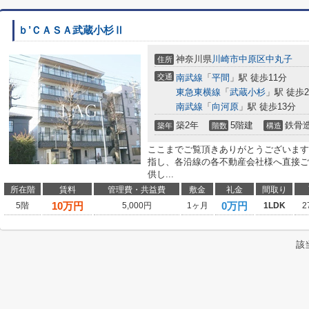
ｂ’ＣＡＳＡ武蔵小杉Ⅱ
神奈川県
川崎市中原区
中丸子
住所
交通
南武線
「
平間
」駅 徒歩11分
東急東横線
「
武蔵小杉
」駅 徒歩2
南武線
「
向河原
」駅 徒歩13分
築2年
5階建
鉄骨
築年
階数
構造
ここまでご覧頂きありがとうございます
指し、各沿線の各不動産会社様へ直接ご
供し...
所在階
賃料
管理費・共益費
敷金
礼金
間取り
10
万円
0万円
5階
5,000円
1ヶ月
1LDK
2
該