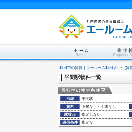
町田市の賃貸｜エールーム町田店
>
(賃
平間駅物件一覧
沿線
平間駅
賃料
下限なし～上限なし
駅徒歩
指定しない
設備条件
指定なし