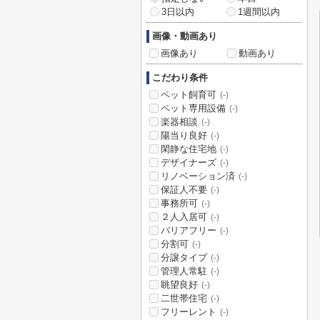
3日以内
1週間以内
画像・動画あり
画像あり
動画あり
こだわり条件
ペット飼育可
(-)
ペット専用設備
(-)
楽器相談
(-)
陽当り良好
(-)
閑静な住宅地
(-)
デザイナーズ
(-)
リノベーション済
(-)
保証人不要
(-)
事務所可
(-)
２人入居可
(-)
バリアフリー
(-)
分割可
(-)
分譲タイプ
(-)
管理人常駐
(-)
眺望良好
(-)
二世帯住宅
(-)
フリーレント
(-)