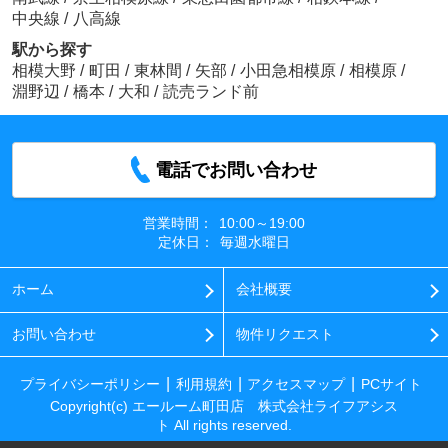
中央線
/
八高線
駅から探す
相模大野
/
町田
/
東林間
/
矢部
/
小田急相模原
/
相模原
/
淵野辺
/
橋本
/
大和
/
読売ランド前
電話でお問い合わせ
営業時間：
10:00～19:00
定休日：
毎週水曜日
ホーム
会社概要
お問い合わせ
物件リクエスト
プライバシーポリシー
利用規約
アクセスマップ
PCサイト
Copyright(c) エールーム町田店 株式会社ライフアシス
ト All rights reserved.