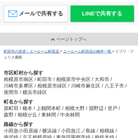
メールで共有する
LINEで共有する
ページトップへ
町田市の賃貸｜エールーム町田店
>
エールーム町田店の物件一覧
>
リブリ・フ
ェリス鹿島
市区町村から探す
相模原市南区
/
町田市
/
相模原市中央区
/
大和市
/
川崎市多摩区
/
相模原市緑区
/
川崎市麻生区
/
八王子市
/
座間市
/
横浜市緑区
町名から探す
原町田
/
橋本
/
上鶴間本町
/
相模大野
/
淵野辺
/
登戸
/
森野
/
相模が丘
/
東林間
/
中央林間
路線から探す
小田急小田原線
/
横浜線
/
小田急江ノ島線
/
相模線
/
南武線
/
京王相模原線
/
東急田園都市線
/
相鉄本線
/