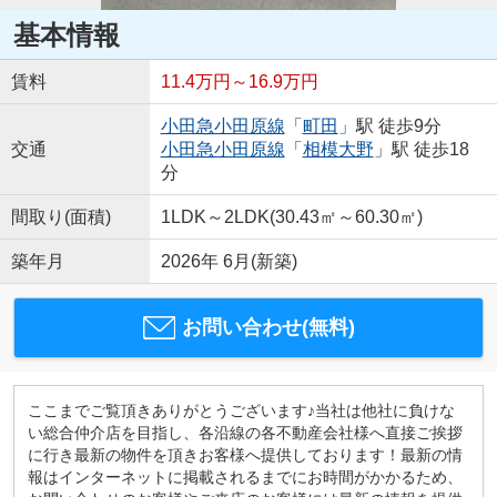
基本情報
賃料
11.4万円～16.9万円
小田急小田原線
「
町田
」駅 徒歩9分
交通
小田急小田原線
「
相模大野
」駅 徒歩18
分
間取り(面積)
1LDK～2LDK(30.43㎡～60.30㎡)
築年月
2026年 6月(新築)
お問い合わせ(無料)
ここまでご覧頂きありがとうございます♪当社は他社に負けな
い総合仲介店を目指し、各沿線の各不動産会社様へ直接ご挨拶
に行き最新の物件を頂きお客様へ提供しております！最新の情
報はインターネットに掲載されるまでにお時間がかかるため、