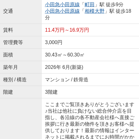
小田急小田原線
「
町田
」駅 徒歩9分
交通
小田急小田原線
「
相模大野
」駅 徒歩18
分
賃料
11.4万円～16.9万円
管理費等
3,000円
面積
30.43㎡～60.30㎡
築年月
2026年 6月(新築)
種別 / 構造
マンション / 鉄骨造
階建
3階建
ここまでご覧頂きありがとうございます
♪当社は他社に負けない総合仲介店を目
指し、各沿線の各不動産会社様へ直接ご
挨拶に行き最新の物件を頂きお客様へ提
供しております！最新の情報はインター
ネットに掲載されるまでにお時間がかか