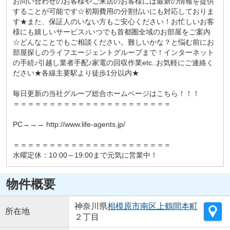
お問い合わせのお客様やご来店のお客様には最新の情報を提供
することが可能です☆初期費用の分割払いにも対応しておりま
す★また、保証人のいない方もご安心ください！お忙しいお客
様にも嬉しいサービス♪いつでも首都圏全域のお部屋をご案内
☆どんなことでもご相談ください。難しいかな？と悩む前にお
部屋探しのライフエージェントグループまで！インターネット
の手続♪引越し業者手配♪家電の回収作業etc..お気軽にご連絡く
ださい★各線主要駅より徒歩1分以内★
毎日更新の当社グループ総合ホームページはこちら！！！
＝＝＝＝＝＝＝＝＝＝＝＝＝＝＝＝＝＝＝＝＝＝
PC→→→ http://www.life-agents.jp/
＝＝＝＝＝＝＝＝＝＝＝＝＝＝＝＝＝＝＝＝＝＝
水曜定休：10:00～19:00まで元気に営業中！
物件概要
神奈川県
相模原市南区
上鶴間本町
所在地
２丁目