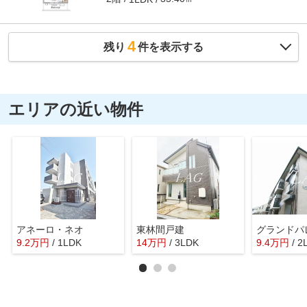
4
残り
件を表示する
エリアの近い物件
アネーロ・ネオ
東林間戸建
グランドパ
9.2
万
円
/ 1LDK
14
万
円
/ 3LDK
9.4
万
円
/ 2