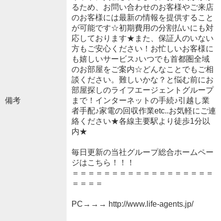
るため、お問い合わせのお客様やご来店
のお客様には最新の情報を提供すること
が可能です☆初期費用の分割払いにも対
応しております★また、保証人のいない
方もご安心ください！お忙しいお客様に
も嬉しいサービス♪いつでも首都圏全域
のお部屋をご案内☆どんなことでもご相
談ください。難しいかな？と悩む前にお
部屋探しのライフエージェントグループ
備考
まで！インターネットの手続♪引越し業
者手配♪家電の回収作業etc..お気軽にご連
絡ください★各線主要駅より徒歩1分以
内★
毎日更新の当社グループ総合ホームペー
ジはこちら！！！
＝＝＝＝＝＝＝＝＝＝＝＝＝＝＝＝＝＝
＝＝＝＝
PC→→→ http://www.life-agents.jp/