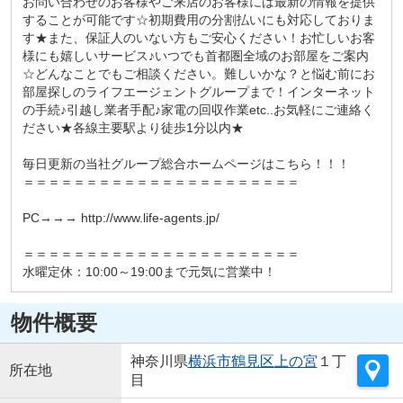
お問い合わせのお客様やご来店のお客様には最新の情報を提供
することが可能です☆初期費用の分割払いにも対応しておりま
す★また、保証人のいない方もご安心ください！お忙しいお客
様にも嬉しいサービス♪いつでも首都圏全域のお部屋をご案内
☆どんなことでもご相談ください。難しいかな？と悩む前にお
部屋探しのライフエージェントグループまで！インターネット
の手続♪引越し業者手配♪家電の回収作業etc..お気軽にご連絡く
ださい★各線主要駅より徒歩1分以内★
毎日更新の当社グループ総合ホームページはこちら！！！
＝＝＝＝＝＝＝＝＝＝＝＝＝＝＝＝＝＝＝＝＝＝
PC→→→ http://www.life-agents.jp/
＝＝＝＝＝＝＝＝＝＝＝＝＝＝＝＝＝＝＝＝＝＝
水曜定休：10:00～19:00まで元気に営業中！
物件概要
神奈川県
横浜市鶴見区
上の宮
１丁
所在地
目