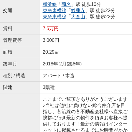
横浜線
「
菊名
」駅 徒歩10分
交通
東急東横線
「
妙蓮寺
」駅 徒歩22分
東急東横線
「
大倉山
」駅 徒歩22分
賃料
7.5万円
管理費等
3,000円
面積
20.29㎡
築年月
2018年 2月(築8年)
種別 / 構造
アパート / 木造
階建
3階建
ここまでご覧頂きありがとうございます
♪当社は他社に負けない総合仲介店を目
指し、各沿線の各不動産会社様へ直接ご
挨拶に行き最新の物件を頂きお客様へ提
供しております！最新の情報はインター
ネットに掲載されるまでにお時間がかか