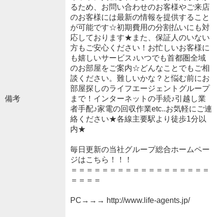
るため、お問い合わせのお客様やご来店
のお客様には最新の情報を提供すること
が可能です☆初期費用の分割払いにも対
応しております★また、保証人のいない
方もご安心ください！お忙しいお客様に
も嬉しいサービス♪いつでも首都圏全域
のお部屋をご案内☆どんなことでもご相
談ください。難しいかな？と悩む前にお
部屋探しのライフエージェントグループ
備考
まで！インターネットの手続♪引越し業
者手配♪家電の回収作業etc..お気軽にご連
絡ください★各線主要駅より徒歩1分以
内★
毎日更新の当社グループ総合ホームペー
ジはこちら！！！
＝＝＝＝＝＝＝＝＝＝＝＝＝＝＝＝＝＝
＝＝＝＝
PC→→→ http://www.life-agents.jp/