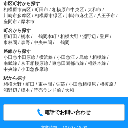
市区町村から探す
相模原市南区
/
町田市
/
相模原市中央区
/
大和市
/
川崎市多摩区
/
相模原市緑区
/
川崎市麻生区
/
八王子市
/
座間市
/
厚木市
町名から探す
原町田
/
橋本
/
上鶴間本町
/
相模大野
/
淵野辺
/
登戸
/
東林間
/
森野
/
中央林間
/
上鶴間
路線から探す
小田急小田原線
/
横浜線
/
小田急江ノ島線
/
相模線
/
南武線
/
京王相模原線
/
東急田園都市線
/
相鉄本線
/
中央線
/
小田急多摩線
駅から探す
相模大野
/
町田
/
東林間
/
矢部
/
小田急相模原
/
相模原
/
淵野辺
/
橋本
/
読売ランド前
/
大和
電話でお問い合わせ
営業時間：
10:00～19:00