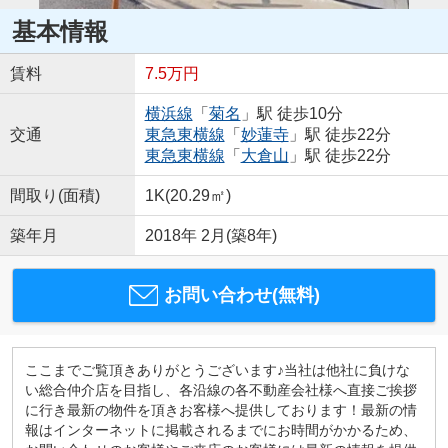
基本情報
賃料
7.5万円
横浜線
「
菊名
」駅 徒歩10分
交通
東急東横線
「
妙蓮寺
」駅 徒歩22分
東急東横線
「
大倉山
」駅 徒歩22分
間取り(面積)
1K(20.29㎡)
築年月
2018年 2月(築8年)
お問い合わせ(無料)
ここまでご覧頂きありがとうございます♪当社は他社に負けな
い総合仲介店を目指し、各沿線の各不動産会社様へ直接ご挨拶
に行き最新の物件を頂きお客様へ提供しております！最新の情
報はインターネットに掲載されるまでにお時間がかかるため、