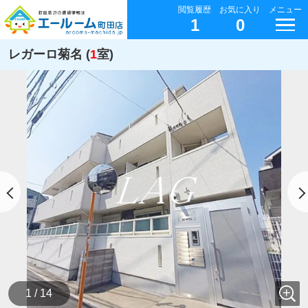
閲覧履歴
お気に入り
メニュー
1
0
レガーロ菊名 (
1
室)
1 / 14