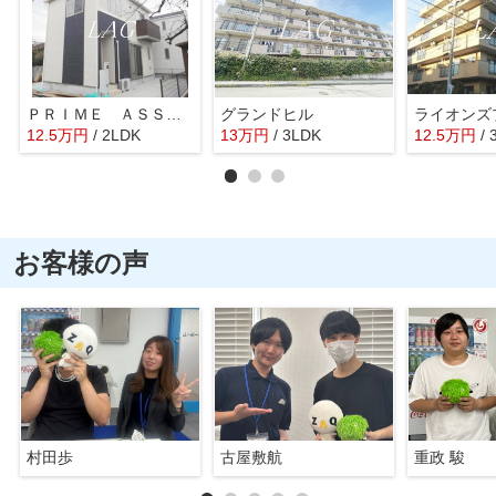
ＰＲＩＭＥ ＡＳＳＥＴ上鶴間本町
グランドヒル
12.5
万
円
/ 2LDK
13
万
円
/ 3LDK
12.5
万
円
/ 
お客様の声
村田歩
古屋敷航
重政 駿