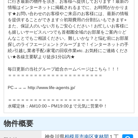
に行き最新の物件を頂き、お客様へ提供しております！最新の
情報はインターネットに掲載されるまでに、お時間がかかりま
す★お問い合わせのお客様やご来店のお客様には、最新の情報
を提供することができます☆初期費用の分割払いもできます⭐︎
また、保証人のいない方もご安心ください！お忙しいお客様に
も嬉しいサービス♪いつでも首都圏全域のお部屋をご案内☆ど
んなことでもご相談ください。難しいかな？と悩む前にお部屋
探しのライフエージェントグループまで！インターネットの手
続♪引越し業者手配♪家電の回収作業etc..お気軽にご連絡くださ
い★各線主要駅より徒歩1分以内★
毎日更新の当社グループ総合ホームページはこちら！！！
＝＝＝＝＝＝＝＝＝＝＝＝＝＝＝＝＝＝＝＝＝＝
PC→→→ http://www.life-agents.jp/
＝＝＝＝＝＝＝＝＝＝＝＝＝＝＝＝＝＝＝＝＝＝
水曜定休：AM10:00～PM19:00まで元気に営業中！
物件概要
神奈川県
相模原市南区
東林間
１丁