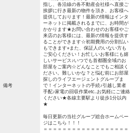
指し、各沿線の各不動産会社様へ直接ご
挨拶に行き最新の物件を頂き、お客様へ
提供しております！最新の情報はインタ
ーネットに掲載されるまでに、お時間が
かかります★お問い合わせのお客様やご
来店のお客様には、最新の情報を提供す
ることができます☆初期費用の分割払い
もできます⭐︎また、保証人のいない方も
ご安心ください！お忙しいお客様にも嬉
しいサービス♪いつでも首都圏全域のお
部屋をご案内☆どんなことでもご相談く
ださい。難しいかな？と悩む前にお部屋
探しのライフエージェントグループま
備考
で！インターネットの手続♪引越し業者
手配♪家電の回収作業etc..お気軽にご連絡
ください★各線主要駅より徒歩1分以内
★
毎日更新の当社グループ総合ホームペー
ジはこちら！！！
＝＝＝＝＝＝＝＝＝＝＝＝＝＝＝＝＝＝