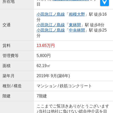
所在地
目
小田急江ノ島線
「
相模大野
」駅 徒歩16
分
交通
小田急江ノ島線
「
東林間
」駅 徒歩8分
小田急江ノ島線
「
中央林間
」駅 徒歩25
分
賃料
13.65万円
管理費等
5,800円
面積
62.19㎡
築年月
2019年 9月(築6年)
種別 / 構造
マンション / 鉄筋コンクリート
階建
7階建
ここまでご覧頂きありがとうございます
♪当社は他社に負けない総合仲介店を目