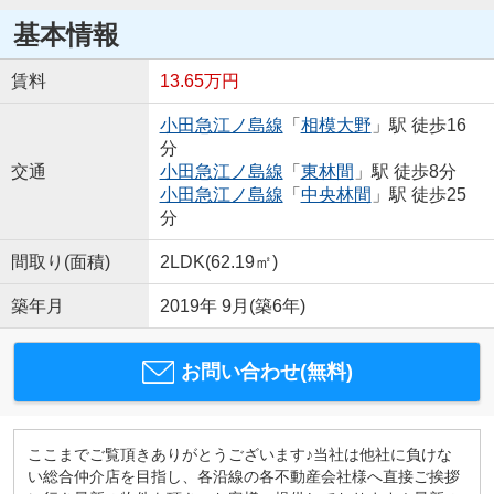
基本情報
賃料
13.65万円
小田急江ノ島線
「
相模大野
」駅 徒歩16
分
交通
小田急江ノ島線
「
東林間
」駅 徒歩8分
小田急江ノ島線
「
中央林間
」駅 徒歩25
分
間取り(面積)
2LDK(62.19㎡)
築年月
2019年 9月(築6年)
お問い合わせ(無料)
ここまでご覧頂きありがとうございます♪当社は他社に負けな
い総合仲介店を目指し、各沿線の各不動産会社様へ直接ご挨拶