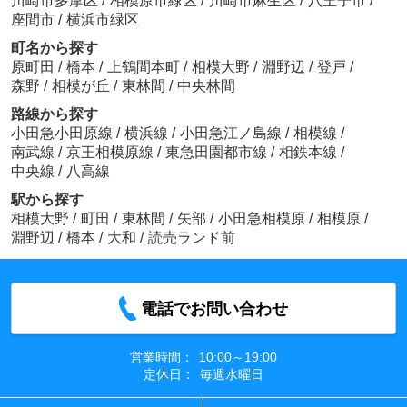
川崎市多摩区
/
相模原市緑区
/
川崎市麻生区
/
八王子市
/
座間市
/
横浜市緑区
町名から探す
原町田
/
橋本
/
上鶴間本町
/
相模大野
/
淵野辺
/
登戸
/
森野
/
相模が丘
/
東林間
/
中央林間
路線から探す
小田急小田原線
/
横浜線
/
小田急江ノ島線
/
相模線
/
南武線
/
京王相模原線
/
東急田園都市線
/
相鉄本線
/
中央線
/
八高線
駅から探す
相模大野
/
町田
/
東林間
/
矢部
/
小田急相模原
/
相模原
/
淵野辺
/
橋本
/
大和
/
読売ランド前
電話でお問い合わせ
営業時間：
10:00～19:00
定休日：
毎週水曜日