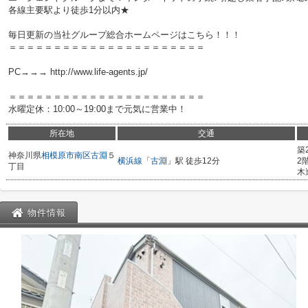
各線主要駅より徒歩1分以内★
毎日更新の当社グループ総合ホームページはこちら！！！
＝＝＝＝＝＝＝＝＝＝＝＝＝＝＝＝＝＝＝＝＝＝
PC→→→ http://www.life-agents.jp/
＝＝＝＝＝＝＝＝＝＝＝＝＝＝＝＝＝＝＝＝＝＝
水曜定休：10:00～19:00まで元気に営業中！
所在地
交通
築
神奈川県
相模原市南区
古淵
５
横浜線
「
古淵
」駅 徒歩12分
2
丁目
木
物件情報