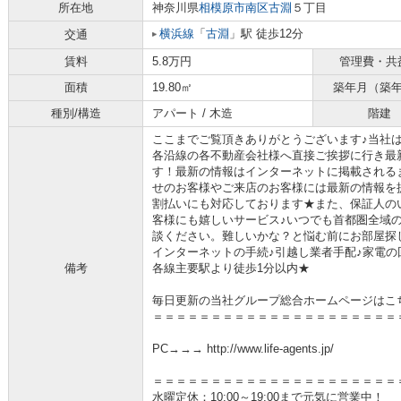
所在地
神奈川県
相模原市南区
古淵
５丁目
横浜線
「
古淵
」駅 徒歩12分
交通
賃料
5.8万円
管理費・共
面積
19.80㎡
築年月（築
種別/構造
アパート / 木造
階建
ここまでご覧頂きありがとうございます♪当社
各沿線の各不動産会社様へ直接ご挨拶に行き最
す！最新の情報はインターネットに掲載される
せのお客様やご来店のお客様には最新の情報を
割払いにも対応しております★また、保証人の
客様にも嬉しいサービス♪いつでも首都圏全域
談ください。難しいかな？と悩む前にお部屋探
インターネットの手続♪引越し業者手配♪家電の回
備考
各線主要駅より徒歩1分以内★
毎日更新の当社グループ総合ホームページはこ
＝＝＝＝＝＝＝＝＝＝＝＝＝＝＝＝＝＝＝＝＝
PC→→→ http://www.life-agents.jp/
＝＝＝＝＝＝＝＝＝＝＝＝＝＝＝＝＝＝＝＝＝
水曜定休：10:00～19:00まで元気に営業中！