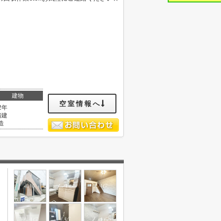
建物
空室情報へ
2年
階建
造