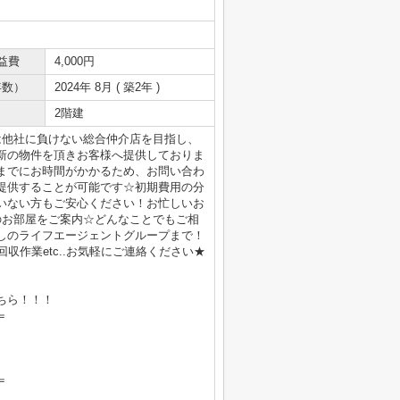
益費
4,000円
年数）
2024年 8月 ( 築2年 )
2階建
は他社に負けない総合仲介店を目指し、
新の物件を頂きお客様へ提供しておりま
までにお時間がかかるため、お問い合わ
提供することが可能です☆初期費用の分
いない方もご安心ください！お忙しいお
のお部屋をご案内☆どんなことでもご相
しのライフエージェントグループまで！
収作業etc..お気軽にご連絡ください★
ちら！！！
＝
＝