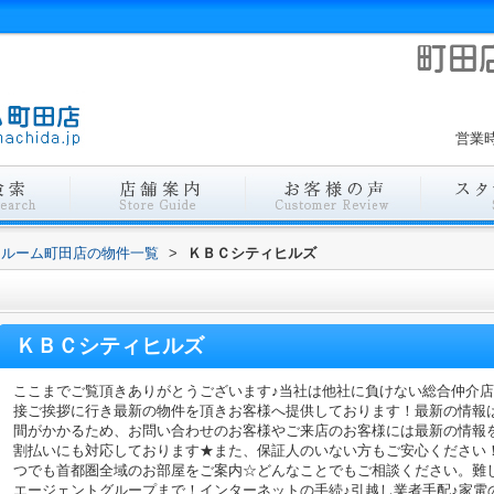
営業時
ールーム町田店の物件一覧
>
ＫＢＣシティヒルズ
ＫＢＣシティヒルズ
ここまでご覧頂きありがとうございます♪当社は他社に負けない総合仲介
接ご挨拶に行き最新の物件を頂きお客様へ提供しております！最新の情報
間がかかるため、お問い合わせのお客様やご来店のお客様には最新の情報
割払いにも対応しております★また、保証人のいない方もご安心ください
つでも首都圏全域のお部屋をご案内☆どんなことでもご相談ください。難
エージェントグループまで！インターネットの手続♪引越し業者手配♪家電の回