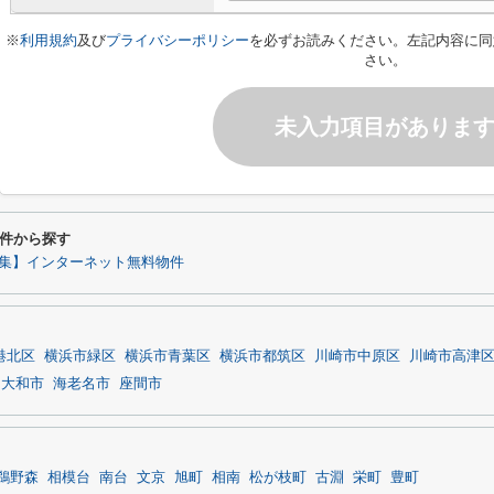
※
利用規約
及び
プライバシーポリシー
を必ずお読みください。左記内容に同
さい。
未入力項目がありま
件から探す
集】インターネット無料物件
港北区
横浜市緑区
横浜市青葉区
横浜市都筑区
川崎市中原区
川崎市高津
大和市
海老名市
座間市
鵜野森
相模台
南台
文京
旭町
相南
松が枝町
古淵
栄町
豊町