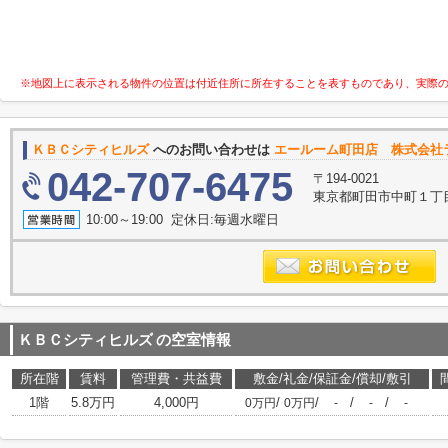
※地図上に表示される物件の位置は付近住所に所在することを表すものであり、実際
ＫＢＣシティヒルズ
へのお問い合わせは
エールーム町田店 株式会社
042-707-6475
〒194-0021
東京都町田市中町１丁目1-
10:00～19:00 定休日:毎週水曜日
ＫＢＣシティヒルズ
の空室情報
所在階
賃料
管理費・共益費
敷金/礼金/保証金/償却/敷引
1階
5.8万円
4,000円
/
/
/
/
0万円
0万円
-
-
-