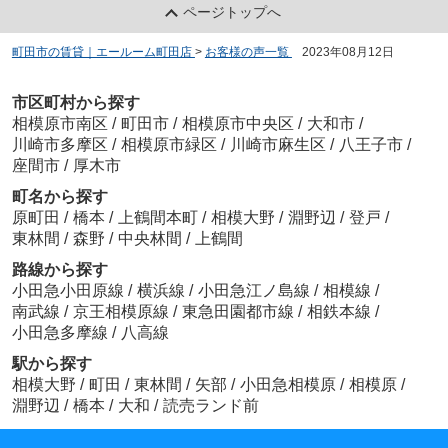
ページトップへ
町田市の賃貸｜エールーム町田店
>
お客様の声一覧
>
2023年08月12日
市区町村から探す
相模原市南区
/
町田市
/
相模原市中央区
/
大和市
/
川崎市多摩区
/
相模原市緑区
/
川崎市麻生区
/
八王子市
/
座間市
/
厚木市
町名から探す
原町田
/
橋本
/
上鶴間本町
/
相模大野
/
淵野辺
/
登戸
/
東林間
/
森野
/
中央林間
/
上鶴間
路線から探す
小田急小田原線
/
横浜線
/
小田急江ノ島線
/
相模線
/
南武線
/
京王相模原線
/
東急田園都市線
/
相鉄本線
/
小田急多摩線
/
八高線
駅から探す
相模大野
/
町田
/
東林間
/
矢部
/
小田急相模原
/
相模原
/
淵野辺
/
橋本
/
大和
/
読売ランド前