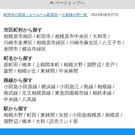
ページトップへ
町田市の賃貸｜エールーム町田店
>
お客様の声一覧
>
2023年08月27日
市区町村から探す
相模原市南区
/
町田市
/
相模原市中央区
/
大和市
/
川崎市多摩区
/
相模原市緑区
/
川崎市麻生区
/
八王子市
/
座間市
/
横浜市緑区
町名から探す
原町田
/
橋本
/
上鶴間本町
/
相模大野
/
淵野辺
/
登戸
/
森野
/
相模が丘
/
東林間
/
中央林間
路線から探す
小田急小田原線
/
横浜線
/
小田急江ノ島線
/
相模線
/
南武線
/
京王相模原線
/
東急田園都市線
/
相鉄本線
/
中央線
/
八高線
駅から探す
相模大野
/
町田
/
東林間
/
矢部
/
小田急相模原
/
相模原
/
淵野辺
/
橋本
/
大和
/
読売ランド前