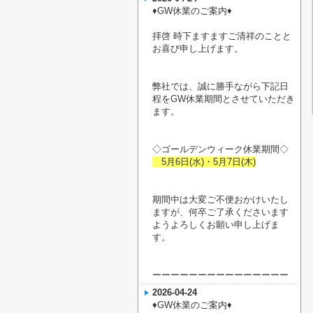
♦︎GW休業のご案内♦︎
拝啓 時下ますますご清祥のことと
お喜び申し上げます。
弊社では、誠に勝手ながら下記日
程をGW休業期間とさせていただき
ます。
◇ゴールデンウィーク休業期間◇
5月6日(水)・5月7日(木)
期間中は大変ご不便おかけいたし
ますが、何卒ご了承くださいます
ようよろしくお願い申し上げま
す。
ーーーーーーーーーーーーーーー
2026-04-24
♦︎GW休業のご案内♦︎