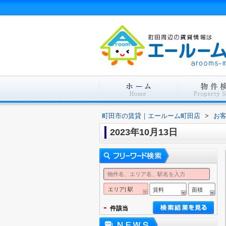
町田市の賃貸｜エールーム町田店
>
お
2023年10月13日
エリア| 駅
賃料
面積
-
件該当