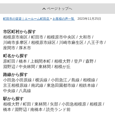
ページトップへ
町田市の賃貸｜エールーム町田店
>
お客様の声一覧
>
2023年11月25日
市区町村から探す
相模原市南区
/
町田市
/
相模原市中央区
/
大和市
/
川崎市多摩区
/
相模原市緑区
/
川崎市麻生区
/
八王子市
/
座間市
/
厚木市
町名から探す
原町田
/
橋本
/
上鶴間本町
/
相模大野
/
登戸
/
森野
/
淵野辺
/
中央林間
/
東林間
/
相模が丘
路線から探す
小田急小田原線
/
横浜線
/
小田急江ノ島線
/
相模線
/
京王相模原線
/
南武線
/
東急田園都市線
/
相鉄本線
/
中央線
/
八高線
駅から探す
相模大野
/
町田
/
東林間
/
矢部
/
小田急相模原
/
相模原
/
橋本
/
淵野辺
/
南橋本
/
読売ランド前