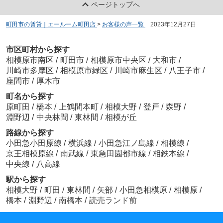
ページトップへ
町田市の賃貸｜エールーム町田店
>
お客様の声一覧
>
2023年12月27日
市区町村から探す
相模原市南区
/
町田市
/
相模原市中央区
/
大和市
/
川崎市多摩区
/
相模原市緑区
/
川崎市麻生区
/
八王子市
/
座間市
/
厚木市
町名から探す
原町田
/
橋本
/
上鶴間本町
/
相模大野
/
登戸
/
森野
/
淵野辺
/
中央林間
/
東林間
/
相模が丘
路線から探す
小田急小田原線
/
横浜線
/
小田急江ノ島線
/
相模線
/
京王相模原線
/
南武線
/
東急田園都市線
/
相鉄本線
/
中央線
/
八高線
駅から探す
相模大野
/
町田
/
東林間
/
矢部
/
小田急相模原
/
相模原
/
橋本
/
淵野辺
/
南橋本
/
読売ランド前