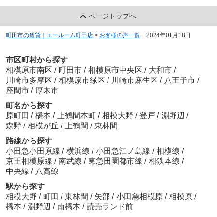
ページトップへ
町田市の賃貸｜エールーム町田店
>
お客様の声一覧
>
2024年01月18日
市区町村から探す
相模原市南区
/
町田市
/
相模原市中央区
/
大和市
/
川崎市多摩区
/
相模原市緑区
/
川崎市麻生区
/
八王子市
/
座間市
/
厚木市
町名から探す
原町田
/
橋本
/
上鶴間本町
/
相模大野
/
登戸
/
淵野辺
/
森野
/
相模が丘
/
上鶴間
/
東林間
路線から探す
小田急小田原線
/
横浜線
/
小田急江ノ島線
/
相模線
/
京王相模原線
/
南武線
/
東急田園都市線
/
相鉄本線
/
中央線
/
八高線
駅から探す
相模大野
/
町田
/
東林間
/
矢部
/
小田急相模原
/
相模原
/
橋本
/
淵野辺
/
南橋本
/
読売ランド前