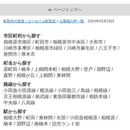
ページトップへ
町田市の賃貸｜エールーム町田店
>
お客様の声一覧
>
2024年03月18日
市区町村から探す
相模原市南区
/
町田市
/
相模原市中央区
/
大和市
/
川崎市多摩区
/
相模原市緑区
/
川崎市麻生区
/
八王子市
/
座間市
/
厚木市
町名から探す
原町田
/
橋本
/
上鶴間本町
/
相模大野
/
登戸
/
淵野辺
/
森野
/
相模が丘
/
上鶴間
/
東林間
路線から探す
小田急小田原線
/
横浜線
/
小田急江ノ島線
/
相模線
/
京王相模原線
/
南武線
/
東急田園都市線
/
相鉄本線
/
中央線
/
八高線
駅から探す
相模大野
/
町田
/
東林間
/
矢部
/
小田急相模原
/
相模原
/
橋本
/
淵野辺
/
南橋本
/
読売ランド前