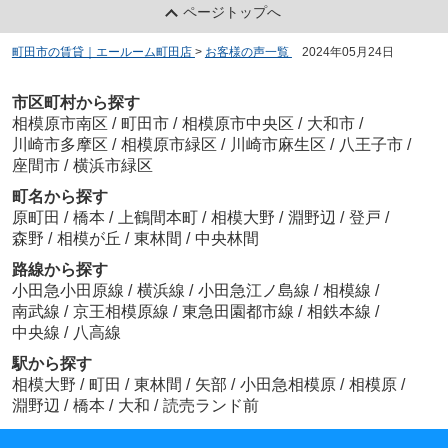
ページトップへ
町田市の賃貸｜エールーム町田店
>
お客様の声一覧
>
2024年05月24日
市区町村から探す
相模原市南区
/
町田市
/
相模原市中央区
/
大和市
/
川崎市多摩区
/
相模原市緑区
/
川崎市麻生区
/
八王子市
/
座間市
/
横浜市緑区
町名から探す
原町田
/
橋本
/
上鶴間本町
/
相模大野
/
淵野辺
/
登戸
/
森野
/
相模が丘
/
東林間
/
中央林間
路線から探す
小田急小田原線
/
横浜線
/
小田急江ノ島線
/
相模線
/
南武線
/
京王相模原線
/
東急田園都市線
/
相鉄本線
/
中央線
/
八高線
駅から探す
相模大野
/
町田
/
東林間
/
矢部
/
小田急相模原
/
相模原
/
淵野辺
/
橋本
/
大和
/
読売ランド前