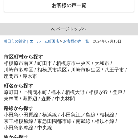
お客様の声一覧
ページトップへ
町田市の賃貸｜エールーム町田店
>
お客様の声一覧
>
2024年07月15日
市区町村から探す
相模原市南区
/
町田市
/
相模原市中央区
/
大和市
/
川崎市多摩区
/
相模原市緑区
/
川崎市麻生区
/
八王子市
/
座間市
/
厚木市
町名から探す
原町田
/
上鶴間本町
/
橋本
/
相模大野
/
相模が丘
/
登戸
/
東林間
/
淵野辺
/
森野
/
中央林間
路線から探す
小田急小田原線
/
横浜線
/
小田急江ノ島線
/
相模線
/
京王相模原線
/
東急田園都市線
/
南武線
/
相鉄本線
/
小田急多摩線
/
中央線
駅から探す