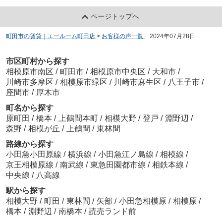
ページトップへ
町田市の賃貸｜エールーム町田店
>
お客様の声一覧
>
2024年07月28日
市区町村から探す
相模原市南区
/
町田市
/
相模原市中央区
/
大和市
/
川崎市多摩区
/
相模原市緑区
/
川崎市麻生区
/
八王子市
/
座間市
/
厚木市
町名から探す
原町田
/
橋本
/
上鶴間本町
/
相模大野
/
登戸
/
淵野辺
/
森野
/
相模が丘
/
上鶴間
/
東林間
路線から探す
小田急小田原線
/
横浜線
/
小田急江ノ島線
/
相模線
/
京王相模原線
/
南武線
/
東急田園都市線
/
相鉄本線
/
中央線
/
八高線
駅から探す
相模大野
/
町田
/
東林間
/
矢部
/
小田急相模原
/
相模原
/
橋本
/
淵野辺
/
南橋本
/
読売ランド前