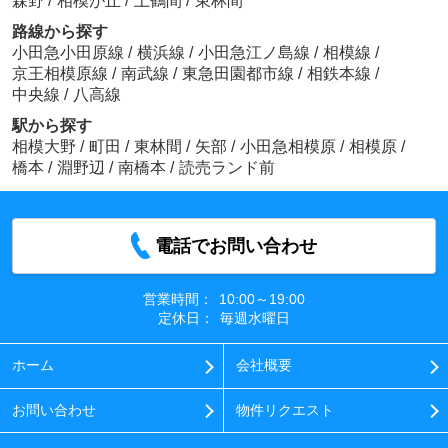
森野
/
相模が丘
/
上鶴間
/
東林間
路線から探す
小田急小田原線
/
横浜線
/
小田急江ノ島線
/
相模線
/
京王相模原線
/
南武線
/
東急田園都市線
/
相鉄本線
/
中央線
/
八高線
駅から探す
相模大野
/
町田
/
東林間
/
矢部
/
小田急相模原
/
相模原
/
橋本
/
淵野辺
/
南橋本
/
読売ランド前
電話でお問い合わせ
営業時間：
10:00～19:00
定休日：
毎週水曜日
ホーム
会社概要
お問い合わせ
物件リクエスト