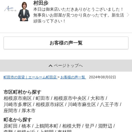
村田歩
本日は御来店いただきありがとうございました！
無事良いお部屋が見つかり良かったです。新生活
頑張って下さい！
お客様の声一覧
ページトップへ
町田市の賃貸｜エールーム町田店
>
お客様の声一覧
>
2024年08月02日
市区町村から探す
相模原市南区
/
町田市
/
相模原市中央区
/
大和市
/
川崎市多摩区
/
相模原市緑区
/
川崎市麻生区
/
八王子市
/
座間市
/
厚木市
町名から探す
原町田
/
橋本
/
上鶴間本町
/
相模大野
/
登戸
/
淵野辺
/