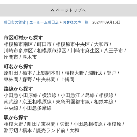
ページトップへ
町田市の賃貸｜エールーム町田店
>
お客様の声一覧
>
2024年09月16日
市区町村から探す
相模原市南区
/
町田市
/
相模原市中央区
/
大和市
/
川崎市多摩区
/
相模原市緑区
/
川崎市麻生区
/
八王子市
/
座間市
/
厚木市
町名から探す
原町田
/
橋本
/
上鶴間本町
/
相模大野
/
淵野辺
/
登戸
/
東林間
/
森野
/
中央林間
/
上鶴間
路線から探す
小田急小田原線
/
横浜線
/
小田急江ノ島線
/
相模線
/
南武線
/
京王相模原線
/
東急田園都市線
/
相鉄本線
/
中央線
/
小田急多摩線
駅から探す
相模大野
/
町田
/
東林間
/
矢部
/
小田急相模原
/
相模原
/
淵野辺
/
橋本
/
読売ランド前
/
大和