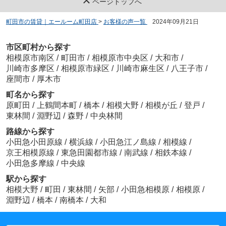
ページトップへ
町田市の賃貸｜エールーム町田店
>
お客様の声一覧
>
2024年09月21日
市区町村から探す
相模原市南区
/
町田市
/
相模原市中央区
/
大和市
/
川崎市多摩区
/
相模原市緑区
/
川崎市麻生区
/
八王子市
/
座間市
/
厚木市
町名から探す
原町田
/
上鶴間本町
/
橋本
/
相模大野
/
相模が丘
/
登戸
/
東林間
/
淵野辺
/
森野
/
中央林間
路線から探す
小田急小田原線
/
横浜線
/
小田急江ノ島線
/
相模線
/
京王相模原線
/
東急田園都市線
/
南武線
/
相鉄本線
/
小田急多摩線
/
中央線
駅から探す
相模大野
/
町田
/
東林間
/
矢部
/
小田急相模原
/
相模原
/
淵野辺
/
橋本
/
南橋本
/
大和