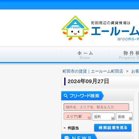
町田市の賃貸｜エールーム町田店
>
お
2024年09月27日
エリア| 駅
賃料
面積
-
件該当