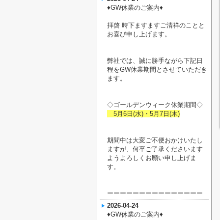
♦︎GW休業のご案内♦︎
拝啓 時下ますますご清祥のことと
お喜び申し上げます。
弊社では、誠に勝手ながら下記日
程をGW休業期間とさせていただき
ます。
◇ゴールデンウィーク休業期間◇
5月6日(水)・5月7日(木)
期間中は大変ご不便おかけいたし
ますが、何卒ご了承くださいます
ようよろしくお願い申し上げま
す。
ーーーーーーーーーーーーーーー
2026-04-24
♦︎GW休業のご案内♦︎