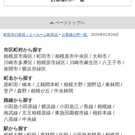
ページトップへ
町田市の賃貸｜エールーム町田店
>
お客様の声一覧
>
2025年01月24日
市区町村から探す
相模原市南区
/
町田市
/
相模原市中央区
/
大和市
/
川崎市多摩区
/
相模原市緑区
/
川崎市麻生区
/
八王子市
/
座間市
/
横浜市緑区
町名から探す
原町田
/
橋本
/
上鶴間本町
/
相模大野
/
淵野辺
/
東林間
/
登戸
/
森野
/
相模が丘
/
中央林間
路線から探す
小田急小田原線
/
横浜線
/
小田急江ノ島線
/
相模線
/
南武線
/
京王相模原線
/
東急田園都市線
/
相鉄本線
/
八高線
/
中央線
駅から探す
相模大野
/
町田
/
東林間
/
矢部
/
小田急相模原
/
相模原
/