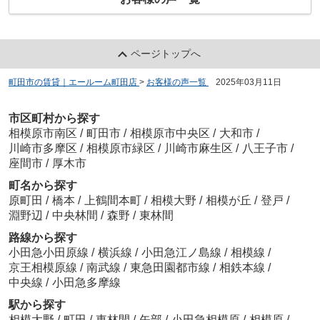
ページトップへ
町田市の賃貸｜エールーム町田店
>
お客様の声一覧
>
2025年03月11日
市区町村から探す
相模原市南区
/
町田市
/
相模原市中央区
/
大和市
/
川崎市多摩区
/
相模原市緑区
/
川崎市麻生区
/
八王子市
/
座間市
/
厚木市
町名から探す
原町田
/
橋本
/
上鶴間本町
/
相模大野
/
相模が丘
/
登戸
/
淵野辺
/
中央林間
/
森野
/
東林間
路線から探す
小田急小田原線
/
横浜線
/
小田急江ノ島線
/
相模線
/
京王相模原線
/
南武線
/
東急田園都市線
/
相鉄本線
/
中央線
/
小田急多摩線
駅から探す
相模大野
/
町田
/
東林間
/
矢部
/
小田急相模原
/
相模原
/