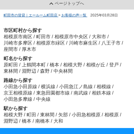
ページトップへ
町田市の賃貸｜エールーム町田店
>
お客様の声一覧
>
2025年03月28日
市区町村から探す
相模原市南区
/
町田市
/
相模原市中央区
/
大和市
/
川崎市多摩区
/
相模原市緑区
/
川崎市麻生区
/
八王子市
/
座間市
/
厚木市
町名から探す
原町田
/
上鶴間本町
/
橋本
/
相模大野
/
相模が丘
/
登戸
/
東林間
/
淵野辺
/
森野
/
中央林間
路線から探す
小田急小田原線
/
横浜線
/
小田急江ノ島線
/
相模線
/
京王相模原線
/
東急田園都市線
/
南武線
/
相鉄本線
/
小田急多摩線
/
中央線
駅から探す
相模大野
/
町田
/
東林間
/
矢部
/
小田急相模原
/
相模原
/
淵野辺
/
橋本
/
南橋本
/
大和