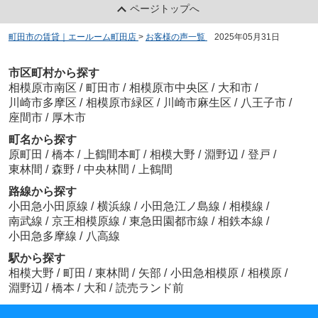
ページトップへ
町田市の賃貸｜エールーム町田店
>
お客様の声一覧
>
2025年05月31日
市区町村から探す
相模原市南区
/
町田市
/
相模原市中央区
/
大和市
/
川崎市多摩区
/
相模原市緑区
/
川崎市麻生区
/
八王子市
/
座間市
/
厚木市
町名から探す
原町田
/
橋本
/
上鶴間本町
/
相模大野
/
淵野辺
/
登戸
/
東林間
/
森野
/
中央林間
/
上鶴間
路線から探す
小田急小田原線
/
横浜線
/
小田急江ノ島線
/
相模線
/
南武線
/
京王相模原線
/
東急田園都市線
/
相鉄本線
/
小田急多摩線
/
八高線
駅から探す
相模大野
/
町田
/
東林間
/
矢部
/
小田急相模原
/
相模原
/
淵野辺
/
橋本
/
大和
/
読売ランド前