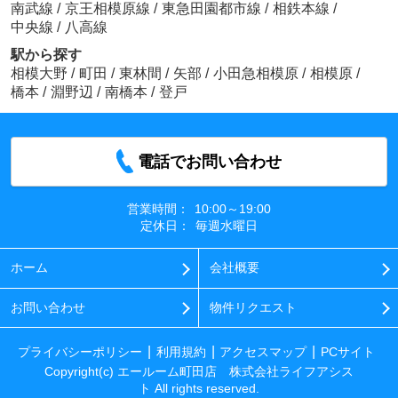
南武線
/
京王相模原線
/
東急田園都市線
/
相鉄本線
/
中央線
/
八高線
駅から探す
相模大野
/
町田
/
東林間
/
矢部
/
小田急相模原
/
相模原
/
橋本
/
淵野辺
/
南橋本
/
登戸
電話でお問い合わせ
営業時間：
10:00～19:00
定休日：
毎週水曜日
ホーム
会社概要
お問い合わせ
物件リクエスト
プライバシーポリシー
利用規約
アクセスマップ
PCサイト
Copyright(c) エールーム町田店 株式会社ライフアシス
ト All rights reserved.