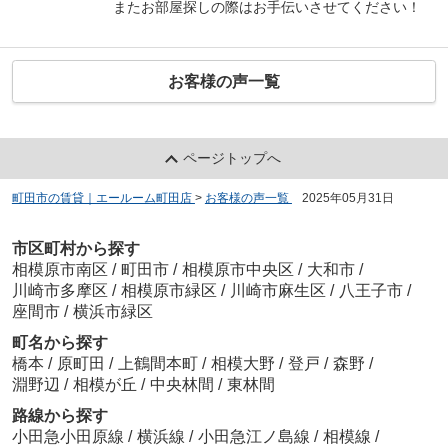
またお部屋探しの際はお手伝いさせてください！
お客様の声一覧
ページトップへ
町田市の賃貸｜エールーム町田店
>
お客様の声一覧
>
2025年05月31日
市区町村から探す
相模原市南区
/
町田市
/
相模原市中央区
/
大和市
/
川崎市多摩区
/
相模原市緑区
/
川崎市麻生区
/
八王子市
/
座間市
/
横浜市緑区
町名から探す
橋本
/
原町田
/
上鶴間本町
/
相模大野
/
登戸
/
森野
/
淵野辺
/
相模が丘
/
中央林間
/
東林間
路線から探す
小田急小田原線
/
横浜線
/
小田急江ノ島線
/
相模線
/