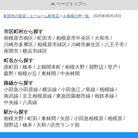
ページトップへ
町田市の賃貸｜エールーム町田店
>
お客様の声一覧
>
2025年06月24日
市区町村から探す
相模原市南区
/
町田市
/
相模原市中央区
/
大和市
/
川崎市多摩区
/
相模原市緑区
/
川崎市麻生区
/
八王子市
/
座間市
/
横浜市緑区
町名から探す
原町田
/
橋本
/
上鶴間本町
/
相模大野
/
淵野辺
/
登戸
/
森野
/
相模が丘
/
東林間
/
中央林間
路線から探す
小田急小田原線
/
横浜線
/
小田急江ノ島線
/
相模線
/
南武線
/
京王相模原線
/
東急田園都市線
/
相鉄本線
/
中央線
/
八高線
駅から探す
相模大野
/
町田
/
東林間
/
矢部
/
小田急相模原
/
相模原
/
淵野辺
/
橋本
/
大和
/
読売ランド前