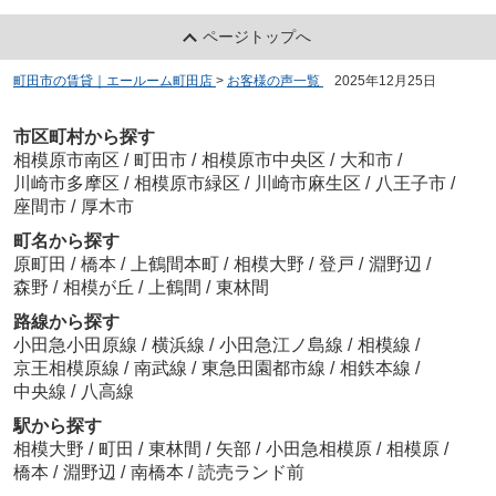
ページトップへ
町田市の賃貸｜エールーム町田店
>
お客様の声一覧
>
2025年12月25日
市区町村から探す
相模原市南区
/
町田市
/
相模原市中央区
/
大和市
/
川崎市多摩区
/
相模原市緑区
/
川崎市麻生区
/
八王子市
/
座間市
/
厚木市
町名から探す
原町田
/
橋本
/
上鶴間本町
/
相模大野
/
登戸
/
淵野辺
/
森野
/
相模が丘
/
上鶴間
/
東林間
路線から探す
小田急小田原線
/
横浜線
/
小田急江ノ島線
/
相模線
/
京王相模原線
/
南武線
/
東急田園都市線
/
相鉄本線
/
中央線
/
八高線
駅から探す
相模大野
/
町田
/
東林間
/
矢部
/
小田急相模原
/
相模原
/
橋本
/
淵野辺
/
南橋本
/
読売ランド前