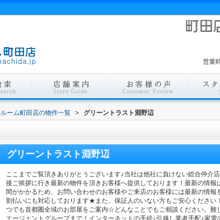
営業時
ールーム町田店の物件一覧
>
グリーントラスト淵野辺
グリーントラスト淵野辺
ここまでご覧頂きありがとうございます♪当社は他社に負けない総合仲介
接ご挨拶に行き最新の物件を頂きお客様へ提供しております！最新の情報
間がかかるため、お問い合わせのお客様やご来店のお客様には最新の情報
割払いにも対応しております★また、保証人のいない方もご安心ください
つでも首都圏全域のお部屋をご案内☆どんなことでもご相談ください。難
エージェントグループまで！インターネットの手続♪引越し業者手配♪家電の回