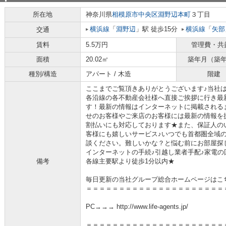
所在地
神奈川県
相模原市中央区
淵野辺本町
３丁目
横浜線
「
淵野辺
」駅 徒歩15分
横浜線
「
矢部
交通
賃料
5.5万円
管理費・共
面積
20.02㎡
築年月（築
種別/構造
アパート / 木造
階建
ここまでご覧頂きありがとうございます♪当社
各沿線の各不動産会社様へ直接ご挨拶に行き最
す！最新の情報はインターネットに掲載される
せのお客様やご来店のお客様には最新の情報を
割払いにも対応しております★また、保証人の
客様にも嬉しいサービス♪いつでも首都圏全域
談ください。難しいかな？と悩む前にお部屋探
インターネットの手続♪引越し業者手配♪家電の回
備考
各線主要駅より徒歩1分以内★
毎日更新の当社グループ総合ホームページはこ
＝＝＝＝＝＝＝＝＝＝＝＝＝＝＝＝＝＝＝＝＝
PC→→→ http://www.life-agents.jp/
＝＝＝＝＝＝＝＝＝＝＝＝＝＝＝＝＝＝＝＝＝