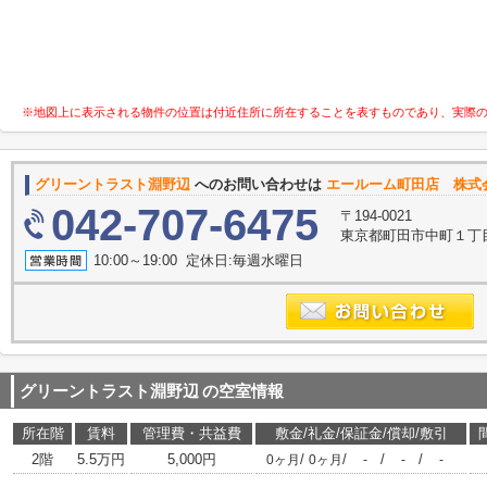
※地図上に表示される物件の位置は付近住所に所在することを表すものであり、実際
グリーントラスト淵野辺
へのお問い合わせは
エールーム町田店 株式
042-707-6475
〒194-0021
東京都町田市中町１丁目1-
10:00～19:00 定休日:毎週水曜日
グリーントラスト淵野辺
の空室情報
所在階
賃料
管理費・共益費
敷金/礼金/保証金/償却/敷引
2階
5.5万円
5,000円
/
/
/
/
0ヶ月
0ヶ月
-
-
-