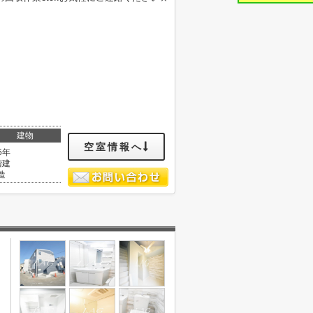
建物
空室情報へ
5年
階建
造