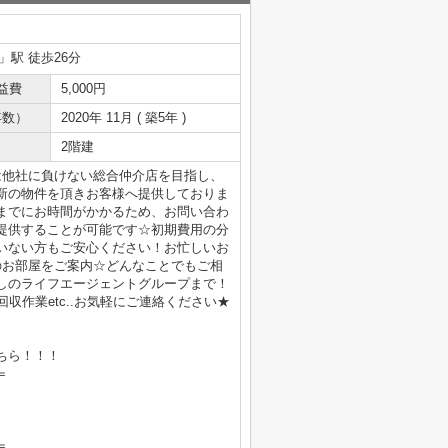
」駅 徒歩26分
益費
5,000円
年数）
2020年 11月 ( 築5年 )
2階建
は他社に負けない総合仲介店を目指し、
新の物件を頂きお客様へ提供しておりま
までにお時間がかかるため、お問い合わ
提供することが可能です☆初期費用の分
いない方もご安心ください！お忙しいお
のお部屋をご案内☆どんなことでもご相
しのライフエージェントグループまで！
収作業etc..お気軽にご連絡ください★
ちら！！！
＝
＝