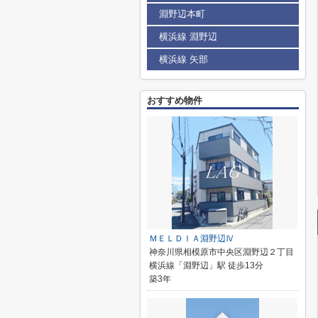
淵野辺本町
横浜線 淵野辺
横浜線 矢部
おすすめ物件
ＭＥＬＤＩＡ淵野辺Ⅳ
神奈川県相模原市中央区淵野辺２丁目
横浜線「淵野辺」駅 徒歩13分
築3年