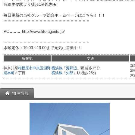
各線主要駅より徒歩1分以内★
毎日更新の当社グループ総合ホームページはこちら！！！
＝＝＝＝＝＝＝＝＝＝＝＝＝＝＝＝＝＝＝＝＝＝
PC→→→ http://www.life-agents.jp/
＝＝＝＝＝＝＝＝＝＝＝＝＝＝＝＝＝＝＝＝＝＝
水曜定休：10:00～19:00まで元気に営業中！
所在地
交通
築
神奈川県
相模原市中央区
淵野
横浜線
「
淵野辺
」駅 徒歩15分
2
辺本町
３丁目
横浜線
「
矢部
」駅 徒歩26分
木
物件情報