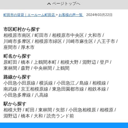
ページトップへ
町田市の賃貸｜エールーム町田店
>
お客様の声一覧
>
2024年03月22日
市区町村から探す
相模原市南区
/
町田市
/
相模原市中央区
/
大和市
/
川崎市多摩区
/
相模原市緑区
/
川崎市麻生区
/
八王子市
/
座間市
/
厚木市
町名から探す
原町田
/
橋本
/
上鶴間本町
/
相模大野
/
淵野辺
/
登戸
/
東林間
/
森野
/
中央林間
/
上鶴間
路線から探す
小田急小田原線
/
横浜線
/
小田急江ノ島線
/
相模線
/
南武線
/
京王相模原線
/
東急田園都市線
/
相鉄本線
/
小田急多摩線
/
八高線
駅から探す
相模大野
/
町田
/
東林間
/
矢部
/
小田急相模原
/
相模原
/
淵野辺
/
橋本
/
大和
/
読売ランド前